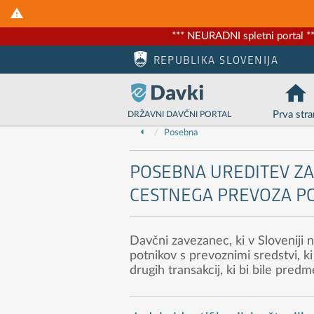
*** NEURADNI spletni portal **
Nadaljuj na vsebino
Nadaljuj na vsebino zaprtega portala
REPUBLIKA SLOVENIJA
Prva stra
DRŽAVNI DAVČNI PORTAL
Posebna
POSEBNA UREDITEV Z
CESTNEGA PREVOZA P
Davčni zavezanec, ki v Sloveniji
potnikov s prevoznimi sredstvi, ki
drugih transakcij, ki bi bile pred