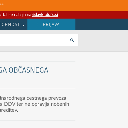
**
rtal se nahaja na
edavki.durs.si
TOPNOST
PRIJAVA
i
EGA OBČASNEGA
mednarodnega cestnega prevoza
čila DDV ter ne opravlja nobenih
ureditev.