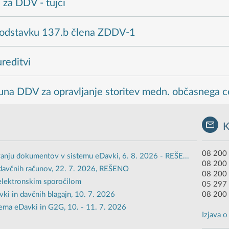
e za DDV - tujci
m odstavku 137.b člena ZDDV-1
reditvi
una DDV za opravljanje storitev medn. občasnega c
08 200 
anju dokumentov v sistemu eDavki, 6. 8. 2026 - REŠE...
08 200
davčnih računov, 22. 7. 2026, REŠENO
08 200 
 elektronskim sporočilom
05 297 
i in davčnih blagajn, 10. 7. 2026
08 200
ema eDavki in G2G, 10. - 11. 7. 2026
Izjava 