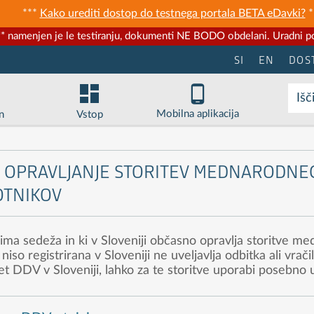
***
Kako urediti dostop do testnega portala BETA eDavki?
*
* namenjen je le testiranju, dokumenti NE BODO obdelani. Uradni po
SI
EN
DOS
Išč
Mobilna aplikacija
n
Vstop
A OPRAVLJANJE STORITEV MEDNARODN
OTNIKOV
 nima sedeža in ki v Sloveniji občasno opravlja storitve 
 niso registrirana v Sloveniji ne uveljavlja odbitka ali vra
met DDV v Sloveniji, lahko za te storitve uporabi posebno 