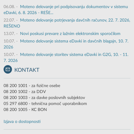
06.08.
-
Moteno delovanje pri podpisovanju dokumentov v sistemu
eDavki, 6. 8. 2026 - REŠE...
22.07.
-
Moteno delovanje potrjevanja davčnih računov, 22. 7. 2026,
REŠENO
13.07.
-
Novi poskusi prevare z lažnim elektronskim sporočilom
10.07.
-
Moteno delovanje sistema eDavki in davčnih blagajn, 10. 7.
2026
10.07.
-
Moteno delovanje storitev sistema eDavki in G2G, 10. - 11.
7. 2026
KONTAKT
08 200 1001 - za fizične osebe
08 200 1002 - za DDV
08 200 1003 - za davke poslovnih subjektov
05 297 6800 - tehnična pomoč uporabnikom
08 200 1005 - KC BON
Izjava o dostopnosti