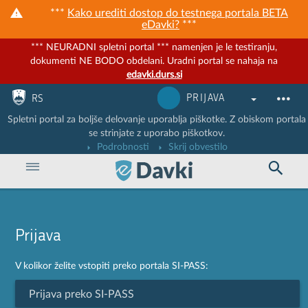
***
Kako urediti dostop do testnega portala BETA
eDavki?
***
*** NEURADNI spletni portal *** namenjen je le testiranju,
dokumenti NE BODO obdelani. Uradni portal se nahaja na
edavki.durs.si
Nadaljuj na vsebino
Nadaljuj na vsebino zaprtega portala
PRIJAVA
RS
Spletni portal za boljše delovanje uporablja piškotke. Z obiskom portala
se strinjate z uporabo piškotkov.
Podrobnosti
Skrij obvestilo
Prijava
V kolikor želite vstopiti preko portala SI-PASS:
Prijava preko SI-PASS