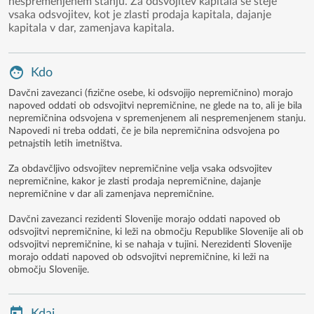
nespremenjenem stanju. Za odsvojitev kapitala se šteje
vsaka odsvojitev, kot je zlasti prodaja kapitala, dajanje
kapitala v dar, zamenjava kapitala.
Kdo
Davčni zavezanci (fizične osebe, ki odsvojijo nepremičnino) morajo
napoved oddati ob odsvojitvi nepremičnine, ne glede na to, ali je bila
nepremičnina odsvojena v spremenjenem ali nespremenjenem stanju.
Napovedi ni treba oddati, če je bila nepremičnina odsvojena po
petnajstih letih imetništva.
Za obdavčljivo odsvojitev nepremičnine velja vsaka odsvojitev
nepremičnine, kakor je zlasti prodaja nepremičnine, dajanje
nepremičnine v dar ali zamenjava nepremičnine.
Davčni zavezanci rezidenti Slovenije morajo oddati napoved ob
odsvojitvi nepremičnine, ki leži na območju Republike Slovenije ali ob
odsvojitvi nepremičnine, ki se nahaja v tujini. Nerezidenti Slovenije
morajo oddati napoved ob odsvojitvi nepremičnine, ki leži na
območju Slovenije.