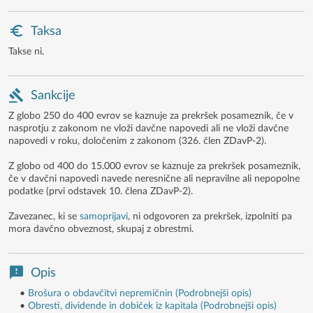
Taksa
Takse ni.
Sankcije
Z globo 250 do 400 evrov se kaznuje za prekršek posameznik, če v
nasprotju z zakonom ne vloži davčne napovedi ali ne vloži davčne
napovedi v roku, določenim z zakonom (326. člen ZDavP-2).
Z globo od 400 do 15.000 evrov se kaznuje za prekršek posameznik,
če v davčni napovedi navede neresnične ali nepravilne ali nepopolne
podatke (prvi odstavek 10. člena ZDavP-2).
Zavezanec, ki se
samoprijavi
, ni odgovoren za prekršek, izpolniti pa
mora davčno obveznost, skupaj z obrestmi.
Opis
•
Brošura o obdavčitvi nepremičnin (Podrobnejši opis)
•
Obresti, dividende in dobiček iz kapitala (Podrobnejši opis)