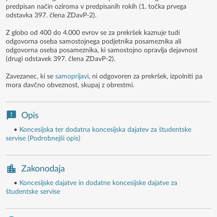
predpisan način oziroma v predpisanih rokih (1. točka prvega
odstavka 397. člena ZDavP-2).
Z globo od 400 do 4.000 evrov se za prekršek kaznuje tudi
odgovorna oseba samostojnega podjetnika posameznika ali
odgovorna oseba posameznika, ki samostojno opravlja dejavnost
(drugi odstavek 397. člena ZDavP-2).
Zavezanec, ki se
samoprijavi
, ni odgovoren za prekršek, izpolniti pa
mora davčno obveznost, skupaj z obrestmi.
Opis
•
Koncesijska ter dodatna koncesijska dajatev za študentske
servise (Podrobnejši opis)
Zakonodaja
•
Koncesijske dajatve in dodatne koncesijske dajatve za
študentske servise