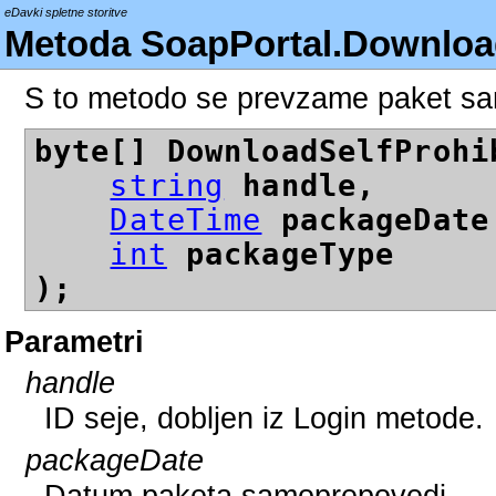
eDavki spletne storitve
Metoda SoapPortal.Download
S to metodo se prevzame paket s
byte[] DownloadSelfProhi
string
handle,
DateTime
packageDate
int
packageType
);
Parametri
handle
ID seje, dobljen iz Login metode.
packageDate
Datum paketa samoprepovedi.