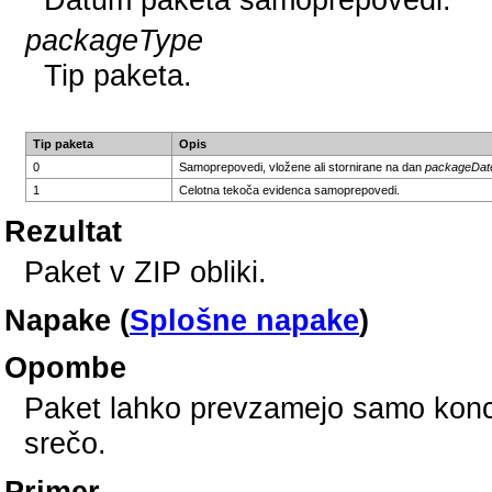
packageType
Tip paketa.
Tip paketa
Opis
0
Samoprepovedi, vložene ali stornirane na dan
packageDat
1
Celotna tekoča evidenca samoprepovedi.
Rezultat
Paket v ZIP obliki.
Napake (
Splošne napake
)
Opombe
Paket lahko prevzamejo samo konces
srečo.
Primer