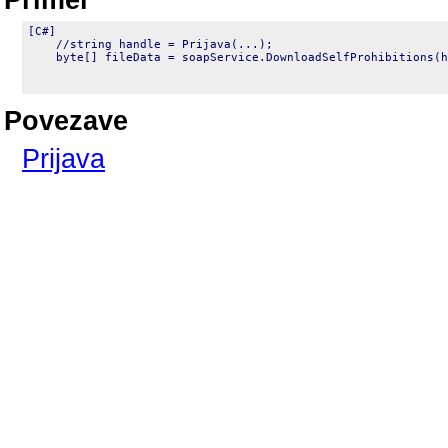
[C#]

    //string handle = Prijava(...);

    byte[] fileData = soapService.DownloadSelfProhibitions(h
Povezave
Prijava