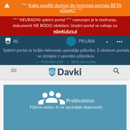
***
Kako urediti dostop do testnega portala BETA
eDavki?
***
*** NEURADNI spletni portal *** namenjen je le testiranju,
dokumenti NE BODO obdelani. Uradni portal se nahaja na
edavki.durs.si
Nadaljuj na vsebino
Nadaljuj na vsebino zaprtega portala
PRIJAVA
RS
Spletni portal za boljše delovanje uporablja piškotke. Z obiskom portala
se strinjate z uporabo piškotkov.
Podrobnosti
Skrij obvestilo
Prebivalstvo
Fizične osebe, ki ne opravljajo dejavnosti.