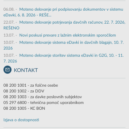
06.08.
-
Moteno delovanje pri podpisovanju dokumentov v sistemu
eDavki, 6. 8. 2026 - REŠE...
22.07.
-
Moteno delovanje potrjevanja davčnih računov, 22. 7. 2026,
REŠENO
13.07.
-
Novi poskusi prevare z lažnim elektronskim sporočilom
10.07.
-
Moteno delovanje sistema eDavki in davčnih blagajn, 10. 7.
2026
10.07.
-
Moteno delovanje storitev sistema eDavki in G2G, 10. - 11.
7. 2026
KONTAKT
08 200 1001 - za fizične osebe
08 200 1002 - za DDV
08 200 1003 - za davke poslovnih subjektov
05 297 6800 - tehnična pomoč uporabnikom
08 200 1005 - KC BON
Izjava o dostopnosti