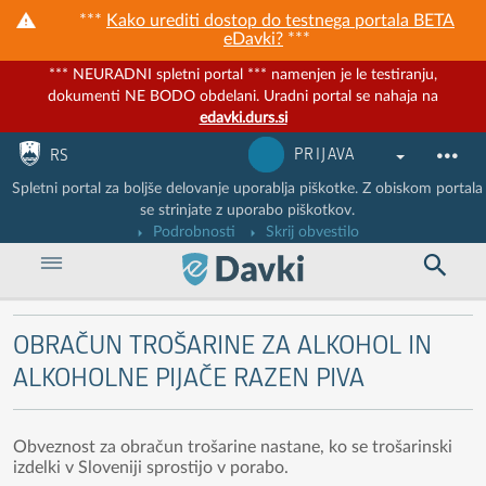
***
Kako urediti dostop do testnega portala BETA
eDavki?
***
*** NEURADNI spletni portal *** namenjen je le testiranju,
dokumenti NE BODO obdelani. Uradni portal se nahaja na
edavki.durs.si
Nadaljuj na vsebino
Nadaljuj na vsebino zaprtega portala
PRIJAVA
RS
Spletni portal za boljše delovanje uporablja piškotke. Z obiskom portala
se strinjate z uporabo piškotkov.
Podrobnosti
Skrij obvestilo
OBRAČUN TROŠARINE ZA ALKOHOL IN
ALKOHOLNE PIJAČE RAZEN PIVA
Obveznost za obračun trošarine nastane, ko se trošarinski
izdelki v Sloveniji sprostijo v porabo.