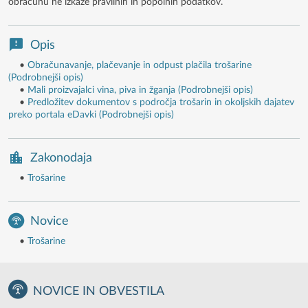
obračunu ne izkaže pravilnih in popolnih podatkov.
Opis
•
Obračunavanje, plačevanje in odpust plačila trošarine
(Podrobnejši opis)
•
Mali proizvajalci vina, piva in žganja (Podrobnejši opis)
•
Predložitev dokumentov s področja trošarin in okoljskih dajatev
preko portala eDavki (Podrobnejši opis)
Zakonodaja
•
Trošarine
Novice
•
Trošarine
NOVICE IN OBVESTILA