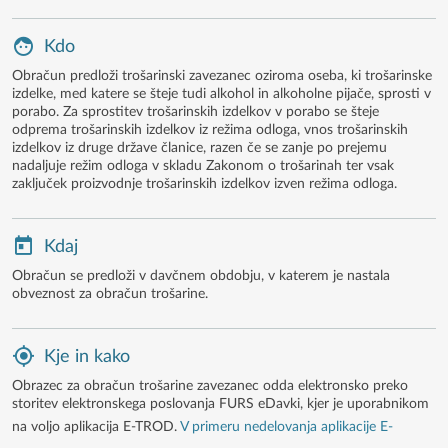
Kdo
Obračun predloži trošarinski zavezanec oziroma oseba, ki trošarinske
izdelke, med katere se šteje tudi alkohol in alkoholne pijače, sprosti v
porabo. Za sprostitev trošarinskih izdelkov v porabo se šteje
odprema trošarinskih izdelkov iz režima odloga, vnos trošarinskih
izdelkov iz druge države članice, razen če se zanje po prejemu
nadaljuje režim odloga v skladu Zakonom o trošarinah ter vsak
zaključek proizvodnje trošarinskih izdelkov izven režima odloga.
Kdaj
Obračun se predloži v davčnem obdobju, v katerem je nastala
obveznost za obračun trošarine.
Kje in kako
Obrazec za obračun trošarine zavezanec odda elektronsko preko
storitev elektronskega poslovanja FURS eDavki, kjer je uporabnikom
na voljo aplikacija E-TROD.
V primeru nedelovanja aplikacije E-