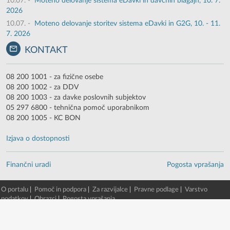
10.07.
-
Moteno delovanje sistema eDavki in davčnih blagajn, 10. 7.
2026
10.07.
-
Moteno delovanje storitev sistema eDavki in G2G, 10. - 11.
7. 2026
KONTAKT
08 200 1001 - za fizične osebe
08 200 1002 - za DDV
08 200 1003 - za davke poslovnih subjektov
05 297 6800 - tehnična pomoč uporabnikom
08 200 1005 - KC BON
Izjava o dostopnosti
Finančni uradi
Pogosta vprašanja
O portalu
|
Pomoč in podpora
|
Za razvijalce
|
Pravne podlage
|
Varstvo
podatkov
|
Obrazci
|
Pogosta vprašanja
© 2003 - 2026 -
Finančna uprava RS
eDavki portal v. 88.2.1.13903 [7. 08. 2026 00:35:03, EDP5-TWG-2/beta/52]