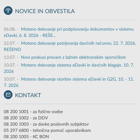
NOVICE IN OBVESTILA
06.08.
-
Moteno delovanje pri podpisovanju dokumentov v sistemu
eDavki, 6. 8. 2026 - REŠE...
22.07.
-
Moteno delovanje potrjevanja davčnih računov, 22. 7. 2026,
REŠENO
13.07.
-
Novi poskusi prevare z lažnim elektronskim sporočilom
10.07.
-
Moteno delovanje sistema eDavki in davčnih blagajn, 10. 7.
2026
10.07.
-
Moteno delovanje storitev sistema eDavki in G2G, 10. - 11.
7. 2026
KONTAKT
08 200 1001 - za fizične osebe
08 200 1002 - za DDV
08 200 1003 - za davke poslovnih subjektov
05 297 6800 - tehnična pomoč uporabnikom
08 200 1005 - KC BON