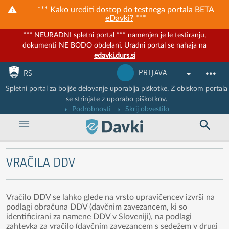
***
Kako urediti dostop do testnega portala BETA
eDavki?
***
*** NEURADNI spletni portal *** namenjen je le testiranju,
dokumenti NE BODO obdelani. Uradni portal se nahaja na
edavki.durs.si
Nadaljuj na vsebino
Nadaljuj na vsebino zaprtega portala
PRIJAVA
RS
Spletni portal za boljše delovanje uporablja piškotke. Z obiskom portala
se strinjate z uporabo piškotkov.
Podrobnosti
Skrij obvestilo
VRAČILA DDV
Vračilo DDV se lahko glede na vrsto upravičencev izvrši na
podlagi obračuna DDV (davčnim zavezancem, ki so
identificirani za namene DDV v Sloveniji), na podlagi
zahtevka za vračilo (davčnim zavezancem s sedežem v drugi