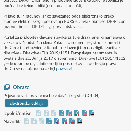
obrazca DR-04 z namenom pridobitve slovenske davčne številka je
možna le v fizični obliki (osebno ali po pošti).
Prijavo tujih računov lahko zavezanec odda elektronsko preko
storitev elektronskega poslovanja FURS eDavki - obrazec DR-Račun
(oz. na obrazcu DR-04 – glej prvi odstavek).
Portal za pridobitev davčne številke za tuje državljane, ki nameravajo
v skladu s 6. odst. 1.a člena Zakona o sodnem registru, ustanoviti
družbo ali podružnico v Republiki Sloveniji (prenos digitalizacijske
direktive - Direktive (EU) 2019/1151 Evropskega parlamenta in
Sveta z dne 20. Junija 2019 o spremembi Direktive (EU) 2017/1132
glede uporabe digitalnih orodij in postopkov na področju prava
družb) se nahaja na naslednji
povezavi
.
Obrazci
Prijava za vpis pravne osebe v davčni register (DR-04)
Elektronska oddaja
Izpolni/natisni
Navodila