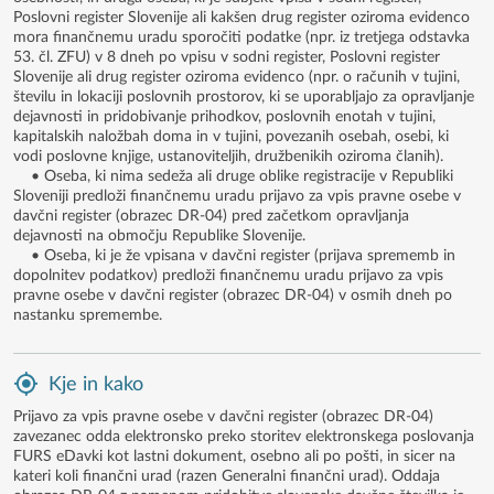
Poslovni register Slovenije ali kakšen drug register oziroma evidenco
mora finančnemu uradu sporočiti podatke (npr. iz tretjega odstavka
53. čl. ZFU) v 8 dneh po vpisu v sodni register, Poslovni register
Slovenije ali drug register oziroma evidenco (npr. o računih v tujini,
številu in lokaciji poslovnih prostorov, ki se uporabljajo za opravljanje
dejavnosti in pridobivanje prihodkov, poslovnih enotah v tujini,
kapitalskih naložbah doma in v tujini, povezanih osebah, osebi, ki
vodi poslovne knjige, ustanoviteljih, družbenikih oziroma članih).
• Oseba, ki nima sedeža ali druge oblike registracije v Republiki
Sloveniji predloži finančnemu uradu prijavo za vpis pravne osebe v
davčni register (obrazec DR-04) pred začetkom opravljanja
dejavnosti na območju Republike Slovenije.
• Oseba, ki je že vpisana v davčni register (prijava sprememb in
dopolnitev podatkov) predloži finančnemu uradu prijavo za vpis
pravne osebe v davčni register (obrazec DR-04) v osmih dneh po
nastanku spremembe.
Kje in kako
Prijavo za vpis pravne osebe v davčni register (obrazec DR-04)
zavezanec odda elektronsko preko storitev elektronskega poslovanja
FURS eDavki kot lastni dokument, osebno ali po pošti, in sicer na
kateri koli finančni urad (razen Generalni finančni urad). Oddaja