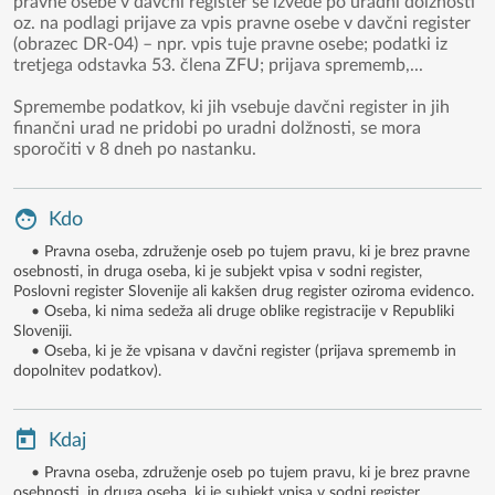
pravne osebe v davčni register se izvede po uradni dolžnosti
oz. na podlagi prijave za vpis pravne osebe v davčni register
(obrazec DR-04) – npr. vpis tuje pravne osebe; podatki iz
tretjega odstavka 53. člena ZFU; prijava sprememb,...
Spremembe podatkov, ki jih vsebuje davčni register in jih
finančni urad ne pridobi po uradni dolžnosti, se mora
sporočiti v 8 dneh po nastanku.
Kdo
• Pravna oseba, združenje oseb po tujem pravu, ki je brez pravne
osebnosti, in druga oseba, ki je subjekt vpisa v sodni register,
Poslovni register Slovenije ali kakšen drug register oziroma evidenco.
• Oseba, ki nima sedeža ali druge oblike registracije v Republiki
Sloveniji.
• Oseba, ki je že vpisana v davčni register (prijava sprememb in
dopolnitev podatkov).
Kdaj
• Pravna oseba, združenje oseb po tujem pravu, ki je brez pravne
osebnosti, in druga oseba, ki je subjekt vpisa v sodni register,