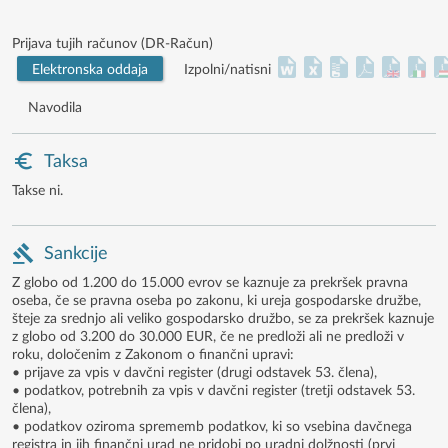
Prijava tujih računov (DR-Račun)
Elektronska oddaja
Izpolni/natisni
Navodila
Taksa
Takse ni.
Sankcije
Z globo od 1.200 do 15.000 evrov se kaznuje za prekršek pravna
oseba, če se pravna oseba po zakonu, ki ureja gospodarske družbe,
šteje za srednjo ali veliko gospodarsko družbo, se za prekršek kaznuje
z globo od 3.200 do 30.000 EUR, če ne predloži ali ne predloži v
roku, določenim z Zakonom o finančni upravi:
• prijave za vpis v davčni register (drugi odstavek 53. člena),
• podatkov, potrebnih za vpis v davčni register (tretji odstavek 53.
člena),
• podatkov oziroma sprememb podatkov, ki so vsebina davčnega
registra in jih finančni urad ne pridobi po uradni dolžnosti (prvi