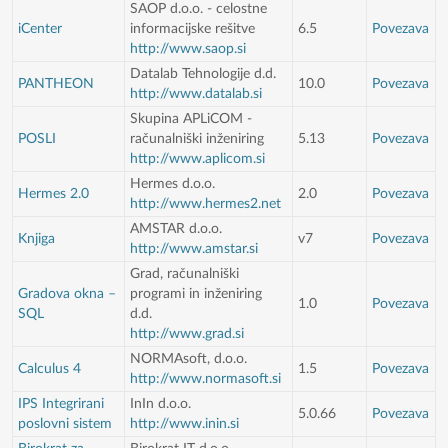
SAOP d.o.o. - celostne
iCenter
informacijske rešitve
6.5
Povezava
http://www.saop.si
Datalab Tehnologije d.d.
PANTHEON
10.0
Povezava
http://www.datalab.si
Skupina APLiCOM -
POSLI
računalniški inženiring
5.13
Povezava
http://www.aplicom.si
Hermes d.o.o.
Hermes 2.0
2.0
Povezava
http://www.hermes2.net
AMSTAR d.o.o.
Knjiga
v7
Povezava
http://www.amstar.si
Grad, računalniški
Gradova okna –
programi in inženiring
1.0
Povezava
SQL
d.d.
http://www.grad.si
NORMAsoft, d.o.o.
Calculus 4
1.5
Povezava
http://www.normasoft.si
IPS Integrirani
InIn d.o.o.
5.0.66
Povezava
poslovni sistem
http://www.inin.si