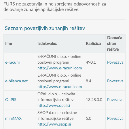
FURS ne zagotavlja in ne sprejema odgovornosti za
delovanje zunanje aplikacijske rešitve.
Seznam povezljivih zunanjih rešitev
Domača
Ime
Izdelovalec
Različica
stran
rešitve
E-RAČUNI d.o.o. - online
e-racuni
poslovni programi
490.1
Povezava
http://www.e-racuni.com
E-RAČUNI d.o.o. - online
e-bilanca.net
poslovni programi
8.4
Povezava
http://www.e-racuni.com
OPAL d.o.o. - celovita
OpPIS
informacijska rešitev
13.28.0.0
Povezava
http://www.opal.si
SAOP d.o.o. - celostne
miniMAX
informacijske rešitve
5.0
Povezava
http://www.saop.si