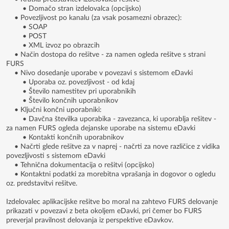
• Domačo stran izdelovalca (opcijsko)
• Povezljivost po kanalu (za vsak posamezni obrazec):
• SOAP
• POST
• XML izvoz po obrazcih
• Način dostopa do rešitve - za namen ogleda rešitve s strani
FURS
• Nivo dosedanje uporabe v povezavi s sistemom eDavki
• Uporaba oz. povezljivost - od kdaj
• Število namestitev pri uporabnikih
• Število končnih uporabnikov
• Ključni končni uporabniki:
• Davčna številka uporabika - zavezanca, ki uporablja rešitev -
za namen FURS ogleda dejanske uporabe na sistemu eDavki
• Kontakti končnih uporabnikov
• Načrti glede rešitve za v naprej - načrti za nove različice z vidika
povezljivosti s sistemom eDavki
• Tehnična dokumentacija o rešitvi (opcijsko)
• Kontaktni podatki za morebitna vprašanja in dogovor o ogledu
oz. predstavitvi rešitve.
Izdelovalec aplikacijske rešitve bo moral na zahtevo FURS delovanje
prikazati v povezavi z beta okoljem eDavki, pri čemer bo FURS
preverjal pravilnost delovanja iz perspektive eDavkov.