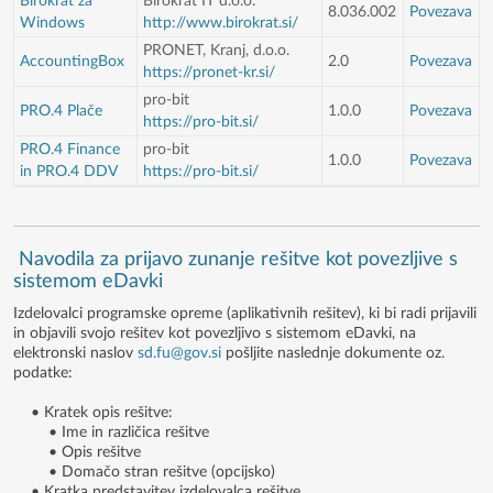
Birokrat za
Birokrat IT d.o.o.
8.036.002
Povezava
Windows
http://www.birokrat.si/
PRONET, Kranj, d.o.o.
AccountingBox
2.0
Povezava
https://pronet-kr.si/
pro-bit
PRO.4 Plače
1.0.0
Povezava
https://pro-bit.si/
PRO.4 Finance
pro-bit
1.0.0
Povezava
in PRO.4 DDV
https://pro-bit.si/
Navodila za prijavo zunanje rešitve kot povezljive s
sistemom eDavki
Izdelovalci programske opreme (aplikativnih rešitev), ki bi radi prijavili
in objavili svojo rešitev kot povezljivo s sistemom eDavki, na
elektronski naslov
sd.fu@gov.si
pošljite naslednje dokumente oz.
podatke:
• Kratek opis rešitve:
• Ime in različica rešitve
• Opis rešitve
• Domačo stran rešitve (opcijsko)
• Kratka predstavitev izdelovalca rešitve