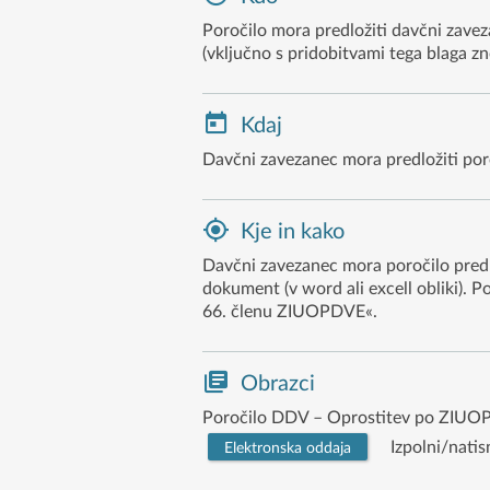
Poročilo mora predložiti davčni zav
(vključno s pridobitvami tega blaga zno
Kdaj
Davčni zavezanec mora predložiti poro
Kje in kako
Davčni zavezanec mora poročilo predl
dokument (v word ali excell obliki). 
66. členu ZIUOPDVE«.
Obrazci
Poročilo DDV – Oprostitev po ZIU
Izpolni/natis
Elektronska oddaja