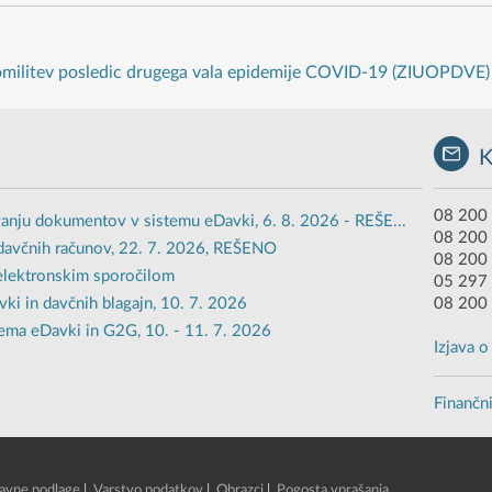
 omilitev posledic drugega vala epidemije COVID-19 (ZIUOPDVE)
08 200 
anju dokumentov v sistemu eDavki, 6. 8. 2026 - REŠE...
08 200
davčnih računov, 22. 7. 2026, REŠENO
08 200 
 elektronskim sporočilom
05 297 
i in davčnih blagajn, 10. 7. 2026
08 200
ema eDavki in G2G, 10. - 11. 7. 2026
Izjava 
Finančni
avne podlage
|
Varstvo podatkov
|
Obrazci
|
Pogosta vprašanja