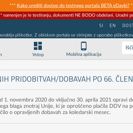
***
Kako urediti dostop do testnega portala BETA eDavki?
*
* namenjen je le testiranju, dokumenti NE BODO obdelani. Uradni po
SI
EN
DOS
porablja piškotke. Z obiskom portala se strinjate z uporabo piškotkov
Išč
Mobilna aplikacija
n
Vstop
IH PRIDOBITVAH/DOBAVAH PO 66. ČLE
d 1. novembra 2020 do vključno 30. aprila 2021 opravi d
tega blaga znotraj Unije, ki je oproščeno plačila DDV n
ilo o opravljenih dobavah za koledarski mesec.