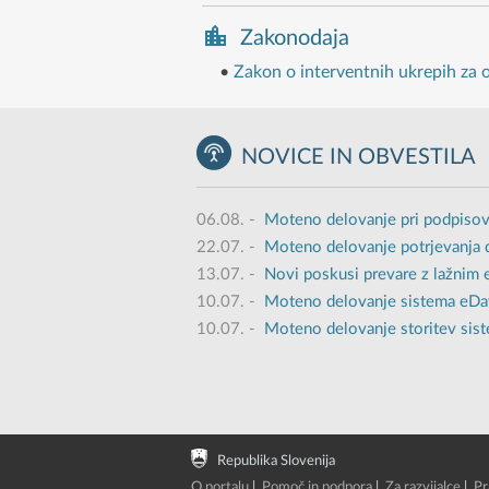
Zakonodaja
•
Zakon o interventnih ukrepih za
NOVICE IN OBVESTILA
06.08.
-
Moteno delovanje pri podpisov
22.07.
-
Moteno delovanje potrjevanja 
13.07.
-
Novi poskusi prevare z lažnim
10.07.
-
Moteno delovanje sistema eDavk
10.07.
-
Moteno delovanje storitev sist
Republika Slovenija
O portalu
|
Pomoč in podpora
|
Za razvijalce
|
Pr