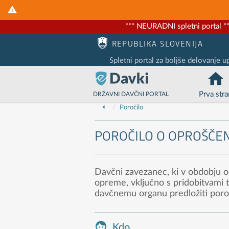
*** NEURADNI spletni portal **
Nadaljuj na vsebino
Nadaljuj na vsebino zaprtega portala
REPUBLIKA SLOVENIJA
Spletni portal za boljše delovanje u
Prva stra
DRŽAVNI DAVČNI PORTAL
Poročilo
POROČILO O OPROŠČEN
Davčni zavezanec, ki v obdobju o
opreme, vključno s pridobitvami 
davčnemu organu predložiti poroč
Kdo