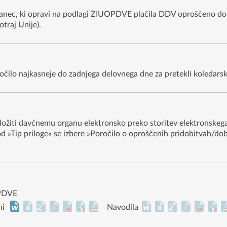
ezanec, ki opravi na podlagi ZIUOPDVE plačila DDV oproščeno d
traj Unije).
čilo najkasneje do zadnjega delovnega dne za pretekli koledarsk
ožiti davčnemu organu elektronsko preko storitev elektronskega
Pod »Tip priloge« se izbere »Poročilo o oproščenih pridobitvah/
OPDVE
ni
Navodila