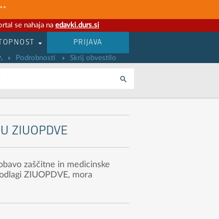
**
rtal se nahaja na
edavki.durs.si
TOPNOST
PRIJAVA
.
Podrobnosti
Skrij obvestilo
i
NU ZIUOPDVE
obavo zaščitne in medicinske
a podlagi ZIUOPDVE, mora