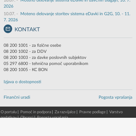
10.07.
-
Moteno delovanje sistema eDavki in davčnih blagajn, 10. 7.
2026
10.07.
-
Moteno delovanje storitev sistema eDavki in G2G, 10. - 11.
7. 2026
KONTAKT
08 200 1001 - za fizične osebe
08 200 1002 - za DDV
08 200 1003 - za davke poslovnih subjektov
05 297 6800 - tehnična pomoč uporabnikom
08 200 1005 - KC BON
Izjava o dostopnosti
Finančni uradi
Pogosta vprašanja
O portalu
|
Pomoč in podpora
|
Za razvijalce
|
Pravne podlage
|
Varstvo
podatkov
|
Obrazci
|
Pogosta vprašanja
© 2003 - 2026 -
Finančna uprava RS
eDavki portal v. 88.5.0.13980 [8. 08. 2026 00:40:04, EDP5-TWG-2/beta/51]