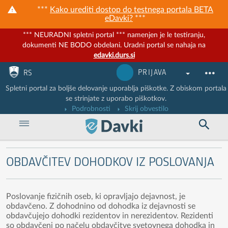
***
Kako urediti dostop do testnega portala BETA
eDavki?
***
*** NEURADNI spletni portal *** namenjen je le testiranju,
dokumenti NE BODO obdelani. Uradni portal se nahaja na
edavki.durs.si
Nadaljuj na vsebino
Nadaljuj na vsebino zaprtega portala
PRIJAVA
RS
Spletni portal za boljše delovanje uporablja piškotke. Z obiskom portala
se strinjate z uporabo piškotkov.
Podrobnosti
Skrij obvestilo
OBDAVČITEV DOHODKOV IZ POSLOVANJA
Poslovanje fizičnih oseb, ki opravljajo dejavnost, je
obdavčeno. Z dohodnino od dohodka iz dejavnosti se
obdavčujejo dohodki rezidentov in nerezidentov. Rezidenti
so obdavčeni po načelu obdavčitve svetovnega dohodka in