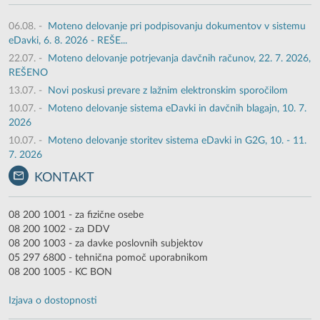
06.08.
-
Moteno delovanje pri podpisovanju dokumentov v sistemu
eDavki, 6. 8. 2026 - REŠE...
22.07.
-
Moteno delovanje potrjevanja davčnih računov, 22. 7. 2026,
REŠENO
13.07.
-
Novi poskusi prevare z lažnim elektronskim sporočilom
10.07.
-
Moteno delovanje sistema eDavki in davčnih blagajn, 10. 7.
2026
10.07.
-
Moteno delovanje storitev sistema eDavki in G2G, 10. - 11.
7. 2026
KONTAKT
08 200 1001 - za fizične osebe
08 200 1002 - za DDV
08 200 1003 - za davke poslovnih subjektov
05 297 6800 - tehnična pomoč uporabnikom
08 200 1005 - KC BON
Izjava o dostopnosti