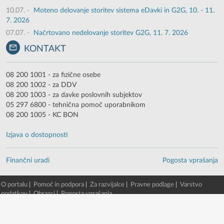
10.07.
-
Moteno delovanje storitev sistema eDavki in G2G, 10. - 11.
7. 2026
07.07.
-
Načrtovano nedelovanje storitev G2G, 11. 7. 2026
KONTAKT
08 200 1001 - za fizične osebe
08 200 1002 - za DDV
08 200 1003 - za davke poslovnih subjektov
05 297 6800 - tehnična pomoč uporabnikom
08 200 1005 - KC BON
Izjava o dostopnosti
Finančni uradi
Pogosta vprašanja
O portalu
|
Pomoč in podpora
|
Za razvijalce
|
Pravne podlage
|
Varstvo
podatkov
|
Obrazci
|
Pogosta vprašanja
© 2003 - 2026 -
Finančna uprava RS
eDavki portal v. 88.2.1.13903 [6. 08. 2026 03:36:21, EDP5-TWG-2/beta/51]