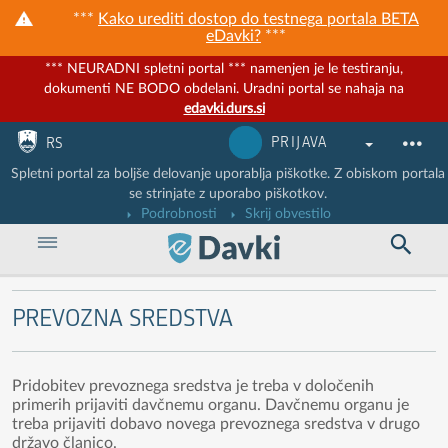
***
Kako urediti dostop do testnega portala BETA
eDavki?
***
*** NEURADNI spletni portal *** namenjen je le testiranju,
dokumenti NE BODO obdelani. Uradni portal se nahaja na
edavki.durs.si
Nadaljuj na vsebino
Nadaljuj na vsebino zaprtega portala
PRIJAVA
RS
Spletni portal za boljše delovanje uporablja piškotke. Z obiskom portala
se strinjate z uporabo piškotkov.
Podrobnosti
Skrij obvestilo
PREVOZNA SREDSTVA
Pridobitev prevoznega sredstva je treba v določenih
primerih prijaviti davčnemu organu. Davčnemu organu je
treba prijaviti dobavo novega prevoznega sredstva v drugo
državo članico.