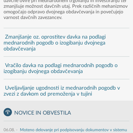
davčne ovire pri mednarodnem trgovanju in investiranju ter
zmanjšuje možnost davčnih utaj. Prek različnih mehanizmov
omogočajo odpravo dvojnega obdavčevanja in povečujejo
varnost davčnih zavezancev.
Zmanjšanje oz. oprostitev davka na podlagi
mednarodnih pogodb o izogibanju dvojnega
obdavčevanja
Vračilo davka na podlagi mednarodnih pogodb o
izogibanju dvojnega obdavčevanja
Uveljavljanje ugodnosti iz mednarodnih pogodb v
zvezi z davkom od premoženja v tujini
NOVICE IN OBVESTILA
06.08.
-
Moteno delovanje pri podpisovanju dokumentov v sistemu