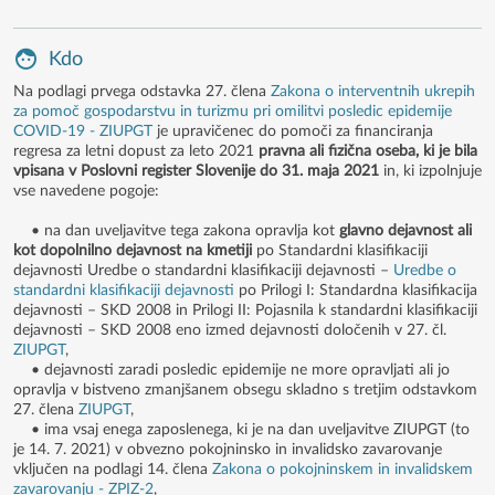
Kdo
Na podlagi prvega odstavka 27. člena
Zakona o interventnih ukrepih
za pomoč gospodarstvu in turizmu pri omilitvi posledic epidemije
COVID-19 - ZIUPGT
je upravičenec do pomoči za financiranja
regresa za letni dopust za leto 2021
pravna ali fizična oseba, ki je bila
vpisana v Poslovni register Slovenije do 31. maja 2021
in, ki izpolnjuje
vse navedene pogoje:
• na dan uveljavitve tega zakona opravlja kot
glavno dejavnost ali
kot dopolnilno dejavnost na kmetiji
po Standardni klasifikaciji
dejavnosti Uredbe o standardni klasifikaciji dejavnosti –
Uredbe o
standardni klasifikaciji dejavnosti
po Prilogi I: Standardna klasifikacija
dejavnosti – SKD 2008 in Prilogi II: Pojasnila k standardni klasifikaciji
dejavnosti – SKD 2008 eno izmed dejavnosti določenih v 27. čl.
ZIUPGT
,
• dejavnosti zaradi posledic epidemije ne more opravljati ali jo
opravlja v bistveno zmanjšanem obsegu skladno s tretjim odstavkom
27. člena
ZIUPGT
,
• ima vsaj enega zaposlenega, ki je na dan uveljavitve ZIUPGT (to
je 14. 7. 2021) v obvezno pokojninsko in invalidsko zavarovanje
vključen na podlagi 14. člena
Zakona o pokojninskem in invalidskem
zavarovanju - ZPIZ-2
,