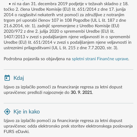
• ni na dan 31. decembra 2019 podjetje v težavah skladno z 18.
točko 2. člena Uredbe Komisije (EU) št. 651/2014 z dne 17. junija
2014 o razglasitvi nekaterih vrst pomoči za združljive z notranjim
trgom pri uporabi členov 107 in 108 Pogodbe (UL L št. 187 z dne
21.6.2014, str. 1), zadnjič spremenjene z Uredbo Komisije (EU)
2020/972 z dne 2. julija 2020 o spremembi Uredbe (EU) št.
1407/2013 v zvezi s podaljšanjem njene veljavnosti in o spremembi
Uredbe (EU) št. 651/2014 v zvezi s podaljšanjem njene veljavnosti in
ustreznimi prilagoditvami (UL L št. 215 z dne 7.7.2020, str. 3).
Podrobna pojasnila so objavljena na
spletni strani Finančne uprave
.
Kdaj
Izjavo za izplačilo pomoči za financiranje regresa za letni dopust
upravičenec predloži najpozneje do
30. 9. 2021
.
Kje in kako
Izjavo za izplačilo pomoči za financiranje regresa za letni dopust
upravičenec odda elektronsko prek storitev elektronskega poslovanja
FURS eDavki.