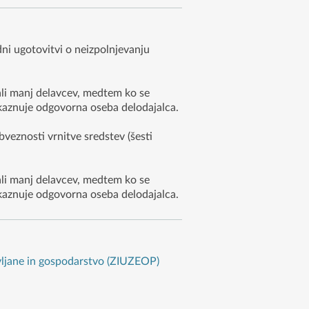
ni ugotovitvi o neizpolnjevanju
ali manj delavcev, medtem ko se
kaznuje odgovorna oseba delodajalca.
eznosti vrnitve sredstev (šesti
ali manj delavcev, medtem ko se
kaznuje odgovorna oseba delodajalca.
avljane in gospodarstvo (ZIUZEOP)