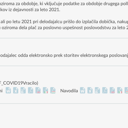
ziroma za obdobje, ki vključuje podatke za obdobje drugega poll
ov iz dejavnosti za leto 2021.
ali po letu 2021 pri delodajalcu prišlo do izplačila dobička, nakup
u oziroma dela plač za poslovno uspešnost poslovodstvu za leto 
delodajalec odda elektronsko prek storitev elektronskega poslova
(NF_COVID19Vracilo)
ni
Navodila