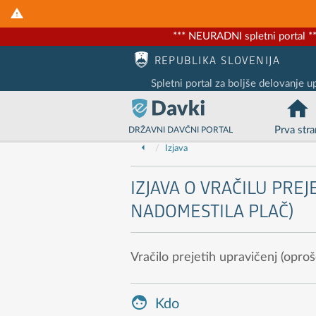
*** NEURADNI spletni portal **
Nadaljuj na vsebino
Nadaljuj na vsebino zaprtega portala
REPUBLIKA SLOVENIJA
Spletni portal za boljše delovanje u
Prva stra
DRŽAVNI DAVČNI PORTAL
Izjava
IZJAVA O VRAČILU PREJ
NADOMESTILA PLAČ)
Vračilo prejetih upravičenj (oproš
Kdo