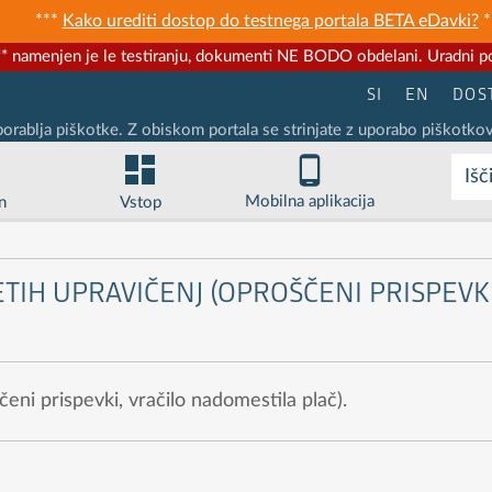
***
Kako urediti dostop do testnega portala BETA eDavki?
*
* namenjen je le testiranju, dokumenti NE BODO obdelani. Uradni po
SI
EN
DOS
porablja piškotke. Z obiskom portala se strinjate z uporabo piškotkov
Išč
Mobilna aplikacija
n
Vstop
ETIH UPRAVIČENJ (OPROŠČENI PRISPEVKI
čeni prispevki, vračilo nadomestila plač).