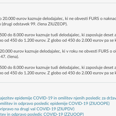
 20.000 eurov kaznuje delodajalec, ki ne obvesti FURS o naknad
 (drugi odstavek 99. člena ZIUZEOP).
500 do 8.000 eurov kaznuje tudi delodajalec, ki zaposluje deset 
bo od 450 do 1.200 eurov. Z globo od 450 do 2.000 eurov pa se 
.000 eurov kaznuje delodajalec, ki v roku ne obvesti FURS o obv
47. člena).
500 do 8.000 eurov kaznuje tudi delodajalec, ki zaposluje deset 
bo od 450 do 1.200 eurov. Z globo od 450 do 2.000 eurov pa se 
zajezitev epidemije COVID-19 in omilitev njenih posledic za drž
 omilitev in odpravo posledic epidemije COVID-19 (ZIUOOPE)
 pripravo na drugi val COVID-19 (ZIUPDV)
litev in odpravo posledic COVID-19 (ZZUOOP)