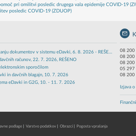
 pomoč pri omilitvi posledic drugega vala epidemije COVID-19 
ilitev posledic COVID-19 (ZDUOP)
08 200 
anju dokumentov v sistemu eDavki, 6. 8. 2026 - REŠE...
08 200
davčnih računov, 22. 7. 2026, REŠENO
08 200 
 elektronskim sporočilom
05 297 
i in davčnih blagajn, 10. 7. 2026
08 200
ema eDavki in G2G, 10. - 11. 7. 2026
Izjava 
Finančni
avne podlage
|
Varstvo podatkov
|
Obrazci
|
Pogosta vprašanja