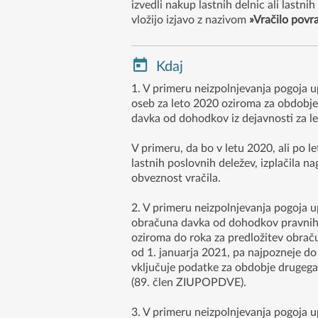
izvedli nakup lastnih delnic ali lastn
vložijo izjavo z nazivom
»Vračilo povr
Kdaj
1. V primeru neizpolnjevanja pogoja
oseb za leto 2020 oziroma za obdobje,
davka od dohodkov iz dejavnosti za l
V primeru, da bo v letu 2020, ali po le
lastnih poslovnih deležev, izplačila 
obveznost vračila.
2. V primeru neizpolnjevanja pogoja
obračuna davka od dohodkov pravnih o
oziroma do roka za predložitev obraču
od 1. januarja 2021, pa najpozneje d
vključuje podatke za obdobje drugega
(89. člen ZIUPOPDVE).
3. V primeru neizpolnjevanja pogoja 