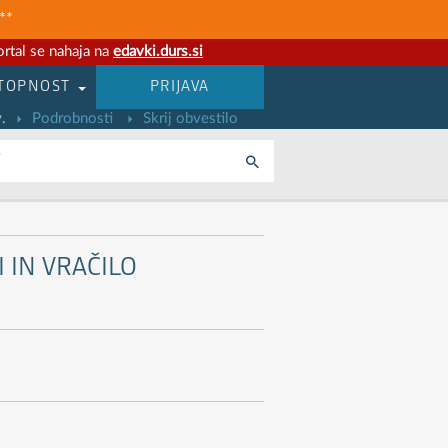
**
rtal se nahaja na
edavki.durs.si
TOPNOST
PRIJAVA
.
Podrobnosti
Skrij obvestilo
i
 IN VRAČILO