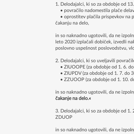
1. Delodajalci, ki so za obdobje od 13. 
• povračilo nadomestila plače delav
• oprostitev plačila prispevkov na p
čakanju na delo,
in so naknadno ugotovili, da ne izpoln
leto 2020 izplačali dobiček, izvedli na
poslovno uspešnost poslovodstvu, vlo
2. Delodajalci, ki so uveljavili povra
• ZIUOOPE (za obdobje od 1. 6. do 3
• ZIUPDV (za obdobje od 1. 7. do 30
• ZZUOOP (za obdobje od 1. 10. do 
in so naknadno ugotovili, da ne izpol
čakanje na delo.«
3. Delodajalci, ki so za obdobje od 1
ZDUOP
in so naknadno ugotovili, da ne izpoln