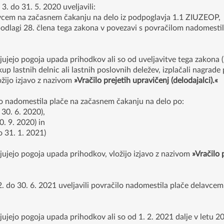
3. do 31. 5. 2020 uveljavili:
cem na začasnem čakanju na delo iz podpoglavja 1.1 ZIUZEOP,
odlagi 28. člena tega zakona v povezavi s povračilom nadomest
jujejo pogoja upada prihodkov ali so od uveljavitve tega zakona (1
kup lastnih delnic ali lastnih poslovnih deležev, izplačali nagrade
žijo izjavo z nazivom
»Vračilo prejetih upravičenj (delodajalci).«
čilo nadomestila plače na začasnem čakanju na delo po:
0. 6. 2020),
. 9. 2020) in
31. 1. 2021)
njujejo pogoja upada prihodkov, vložijo izjavo z nazivom
»Vračilo 
. 2. do 30. 6. 2021 uveljavili povračilo nadomestila plače delavc
jujejo pogoja upada prihodkov ali so od 1. 2. 2021 dalje v letu 20