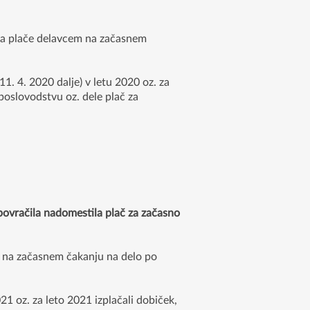
ila plače delavcem na začasnem
1. 4. 2020 dalje) v letu 2020 oz. za
 poslovodstvu oz. dele plač za
povračila nadomestila plač za začasno
em na začasnem čakanju na delo po
21 oz. za leto 2021 izplačali dobiček,