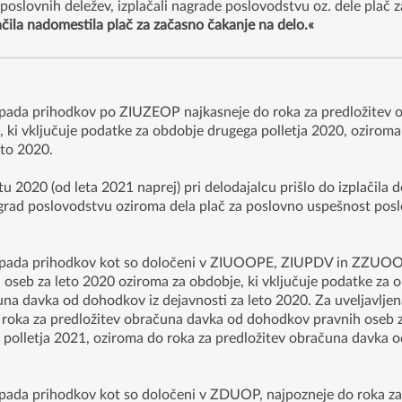
ih poslovnih deležev, izplačali nagrade poslovodstvu oz. dele pla
ačila nadomestila plač za začasno čakanje na delo.«
 upada prihodkov po ZIUZEOP najkasneje do roka za predložitev
 ki vključuje podatke za obdobje drugega polletja 2020, oziroma
eto 2020.
tu 2020 (od leta 2021 naprej) pri delodajalcu prišlo do izplačila d
nagrad poslovodstvu oziroma dela plač za poslovno uspešnost pos
 upada prihodkov kot so določeni v ZIUOOPE, ZIUPDV in ZZUOOP,
seb za leto 2020 oziroma za obdobje, ki vključuje podatke za o
na davka od dohodkov iz dejavnosti za leto 2020. Za uveljavljen
o roka za predložitev obračuna davka od dohodkov pravnih oseb z
 polletja 2021, oziroma do roka za predložitev obračuna davka o
upada prihodkov kot so določeni v ZDUOP, najpozneje do roka z