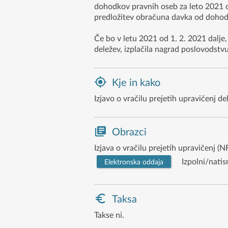
dohodkov pravnih oseb za leto 2021 o
predložitev obračuna davka od dohodk
Če bo v letu 2021 od 1. 2. 2021 dalje, 
deležev, izplačila nagrad poslovodstv
Kje in kako
Izjavo o vračilu prejetih upravičenj 
Obrazci
Izjava o vračilu prejetih upravičenj 
Izpolni/natis
Elektronska oddaja
Taksa
Takse ni.