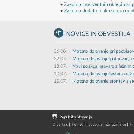
•
Zakon o interventnih ukrepih za
•
Zakon o dodatnih ukrepih za om
NOVICE IN OBVESTILA
06.08.
-
Moteno delovanje pri podpisov
22.07.
-
Moteno delovanje potrjevanja 
13.07.
-
Novi poskusi prevare z lažnim
10.07.
-
Moteno delovanje sistema eDavk
10.07.
-
Moteno delovanje storitev sist
Republika Slovenija
O portalu
|
Pomoč in podpora
|
Za razvijalce
|
Pr