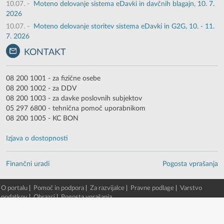
10.07.
-
Moteno delovanje sistema eDavki in davčnih blagajn, 10. 7.
2026
10.07.
-
Moteno delovanje storitev sistema eDavki in G2G, 10. - 11.
7. 2026
KONTAKT
08 200 1001 - za fizične osebe
08 200 1002 - za DDV
08 200 1003 - za davke poslovnih subjektov
05 297 6800 - tehnična pomoč uporabnikom
08 200 1005 - KC BON
Izjava o dostopnosti
Finančni uradi
Pogosta vprašanja
O portalu
|
Pomoč in podpora
|
Za razvijalce
|
Pravne podlage
|
Varstvo
podatkov
|
Obrazci
|
Pogosta vprašanja
© 2003 - 2026 -
Finančna uprava RS
eDavki portal v. 88.5.0.13980 [7. 08. 2026 23:03:05, EDP5-TWG-2/beta/51]