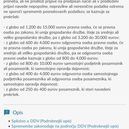
preneha, ali ne predloži prijave na predpisan način ali v predloženi
prijavi navede nepopolne, nepravilne ali neresnične podatke oziroma
ne sporoči sprememb posredovanih podatkov, se kaznuje za
prekršek:
- z globo od 1.200 do 15.000 eurov pravna oseba, če se pravna
oseba po zakonu, ki ureja gospodarske družbe, šteje za srednjo ali
veliko gospodarsko družbo, pa z globo od 3.200 do 30.000 eurov;
- z globo od 600 do 4.000 eurov odgovorna oseba pravne osebe, če
se pravna oseba po zakonu, ki ureja gospodarske družbe, šteje za
srednjo ali veliko gospodarsko družbo, pa se odgovorna oseba
pravne osebe kaznuje z globo od 800 do 4.000 eurov;
- z globo od 800 do 10.000 eurov samostojni podjetnik posameznik
ali posameznik, ki samostojno opravlja dejavnost;
- z globo od 400 do 4.000 eurov odgovorna oseba samostojnega
podjetnika posameznika ali odgovorna oseba posameznika, ki
samostojno opravlja dejavnost;
- z globo od 250 do 400 eurov posameznik, ki stori navedeni
prekršek.
Opis
•
Splošno o DDV (Podrobnejši opis)
•
Spremembe zakonodaje na področju DDV (Podrobnejši opis)