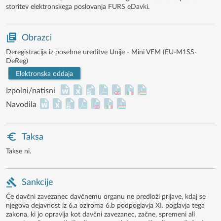
storitev elektronskega poslovanja FURS eDavki.
Obrazci
Deregistracija iz posebne ureditve Unije - Mini VEM (EU-M1SS-
DeReg)
Elektronska oddaja
Izpolni/natisni
Navodila
Taksa
Takse ni.
Sankcije
Če davčni zavezanec davčnemu organu ne predloži prijave, kdaj se
njegova dejavnost iz 6.a oziroma 6.b podpoglavja XI. poglavja tega
zakona, ki jo opravlja kot davčni zavezanec, začne, spremeni ali