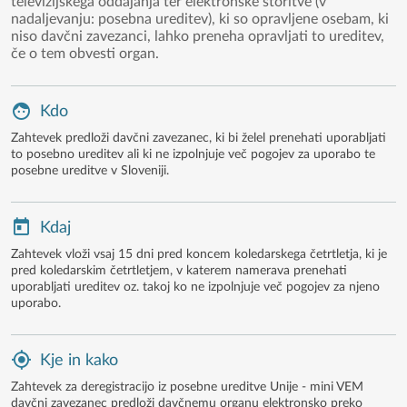
televizijskega oddajanja ter elektronske storitve (v
nadaljevanju: posebna ureditev), ki so opravljene osebam, ki
niso davčni zavezanci, lahko preneha opravljati to ureditev,
če o tem obvesti organ.
Kdo
Zahtevek predloži davčni zavezanec, ki bi želel prenehati uporabljati
to posebno ureditev ali ki ne izpolnjuje več pogojev za uporabo te
posebne ureditve v Sloveniji.
Kdaj
Zahtevek vloži vsaj 15 dni pred koncem koledarskega četrtletja, ki je
pred koledarskim četrtletjem, v katerem namerava prenehati
uporabljati ureditev oz. takoj ko ne izpolnjuje več pogojev za njeno
uporabo.
Kje in kako
Zahtevek za deregistracijo iz posebne ureditve Unije - mini VEM
davčni zavezanec predloži davčnemu organu elektronsko preko