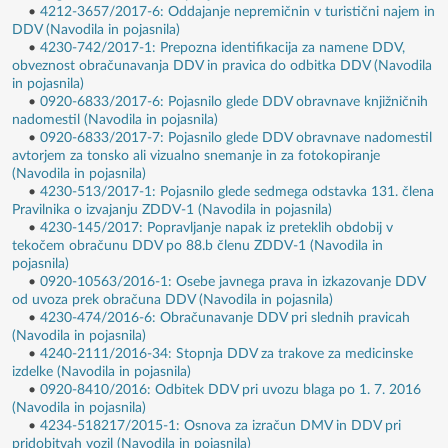
•
4212-3657/2017-6: Oddajanje nepremičnin v turistični najem in
DDV (Navodila in pojasnila)
•
4230-742/2017-1: Prepozna identifikacija za namene DDV,
obveznost obračunavanja DDV in pravica do odbitka DDV (Navodila
in pojasnila)
•
0920-6833/2017-6: Pojasnilo glede DDV obravnave knjižničnih
nadomestil (Navodila in pojasnila)
•
0920-6833/2017-7: Pojasnilo glede DDV obravnave nadomestil
avtorjem za tonsko ali vizualno snemanje in za fotokopiranje
(Navodila in pojasnila)
•
4230-513/2017-1: Pojasnilo glede sedmega odstavka 131. člena
Pravilnika o izvajanju ZDDV-1 (Navodila in pojasnila)
•
4230-145/2017: Popravljanje napak iz preteklih obdobij v
tekočem obračunu DDV po 88.b členu ZDDV-1 (Navodila in
pojasnila)
•
0920-10563/2016-1: Osebe javnega prava in izkazovanje DDV
od uvoza prek obračuna DDV (Navodila in pojasnila)
•
4230-474/2016-6: Obračunavanje DDV pri slednih pravicah
(Navodila in pojasnila)
•
4240-2111/2016-34: Stopnja DDV za trakove za medicinske
izdelke (Navodila in pojasnila)
•
0920-8410/2016: Odbitek DDV pri uvozu blaga po 1. 7. 2016
(Navodila in pojasnila)
•
4234-518217/2015-1: Osnova za izračun DMV in DDV pri
pridobitvah vozil (Navodila in pojasnila)