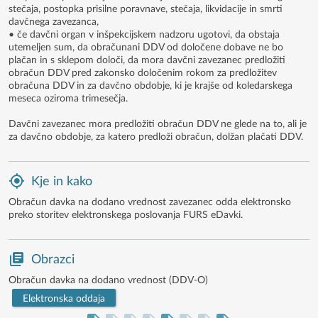
stečaja, postopka prisilne poravnave, stečaja, likvidacije in smrti
davčnega zavezanca,
• če davčni organ v inšpekcijskem nadzoru ugotovi, da obstaja
utemeljen sum, da obračunani DDV od določene dobave ne bo
plačan in s sklepom določi, da mora davčni zavezanec predložiti
obračun DDV pred zakonsko določenim rokom za predložitev
obračuna DDV in za davčno obdobje, ki je krajše od koledarskega
meseca oziroma trimesečja.
Davčni zavezanec mora predložiti obračun DDV ne glede na to, ali je
za davčno obdobje, za katero predloži obračun, dolžan plačati DDV.
Kje in kako
Obračun davka na dodano vrednost zavezanec odda elektronsko
preko storitev elektronskega poslovanja FURS eDavki.
Obrazci
Obračun davka na dodano vrednost (DDV-O)
Elektronska oddaja