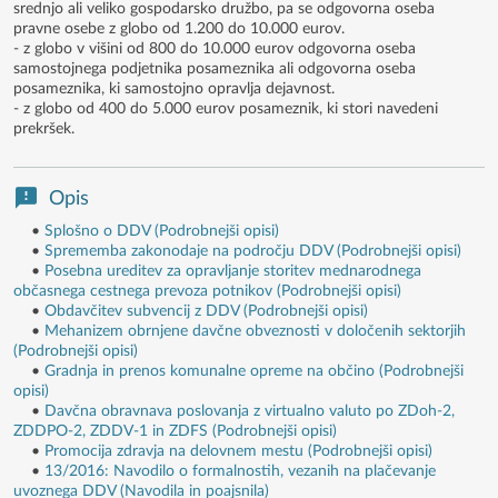
srednjo ali veliko gospodarsko družbo, pa se odgovorna oseba
pravne osebe z globo od 1.200 do 10.000 eurov.
- z globo v višini od 800 do 10.000 eurov odgovorna oseba
samostojnega podjetnika posameznika ali odgovorna oseba
posameznika, ki samostojno opravlja dejavnost.
- z globo od 400 do 5.000 eurov posameznik, ki stori navedeni
prekršek.
Opis
•
Splošno o DDV (Podrobnejši opisi)
•
Sprememba zakonodaje na področju DDV (Podrobnejši opisi)
•
Posebna ureditev za opravljanje storitev mednarodnega
občasnega cestnega prevoza potnikov (Podrobnejši opisi)
•
Obdavčitev subvencij z DDV (Podrobnejši opisi)
•
Mehanizem obrnjene davčne obveznosti v določenih sektorjih
(Podrobnejši opisi)
•
Gradnja in prenos komunalne opreme na občino (Podrobnejši
opisi)
•
Davčna obravnava poslovanja z virtualno valuto po ZDoh-2,
ZDDPO-2, ZDDV-1 in ZDFS (Podrobnejši opisi)
•
Promocija zdravja na delovnem mestu (Podrobnejši opisi)
•
13/2016: Navodilo o formalnostih, vezanih na plačevanje
uvoznega DDV (Navodila in poajsnila)