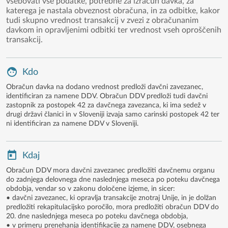
vsebovati vse podatke, potrebne za izračun davka, za
katerega je nastala obveznost obračuna, in za odbitke, kakor
tudi skupno vrednost transakcij v zvezi z obračunanim
davkom in opravljenimi odbitki ter vrednost vseh oproščenih
transakcij.
Kdo
Obračun davka na dodano vrednost predloži davčni zavezanec,
identificiran za namene DDV. Obračun DDV predloži tudi davčni
zastopnik za postopek 42 za davčnega zavezanca, ki ima sedež v
drugi državi članici in v Sloveniji izvaja samo carinski postopek 42 ter
ni identificiran za namene DDV v Sloveniji.
Kdaj
Obračun DDV mora davčni zavezanec predložiti davčnemu organu
do zadnjega delovnega dne naslednjega meseca po poteku davčnega
obdobja, vendar so v zakonu določene izjeme, in sicer:
• davčni zavezanec, ki opravlja transakcije znotraj Unije, in je dolžan
predložiti rekapitulacijsko poročilo, mora predložiti obračun DDV do
20. dne naslednjega meseca po poteku davčnega obdobja,
• v primeru prenehanja identifikacije za namene DDV, osebnega