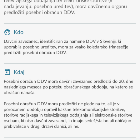
televizijskega oddajanja ter elektronske storitve (v
nadaljevanju: posebna ureditev), mora davčnemu organu
predložiti posebni obračun DDV.
Kdo
Davčni zavezanec, identificiran za namene DDV v Sloveniji, ki
uporablja posebno ureditev, mora za vsako koledarsko trimesečje
predložiti posebni obračun DDV.
Kdaj
Posebni obračun DDV mora davčni zavezanec predložiti do 20. dne
naslednjega meseca po poteku obračunskega obdobja, na katero se
obračun nanaša.
Posebni obračun DDV mora predložiti ne glede na to, ali je v
poročanem obdobju opravil kakšne telekomunikacijske storitve,
storitve radijskega in televizijskega oddajanja ali elektronske storitve
osebam, ki niso davčni zavezanci, in imajo sedež/stalno ali običajno
prebivališče v drugi državi članici, ali ne.