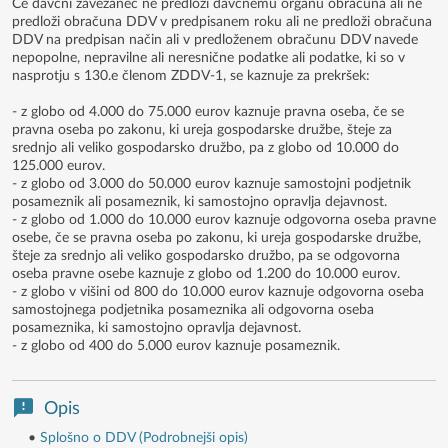
Če davčni zavezanec ne predloži davčnemu organu obračuna ali ne
predloži obračuna DDV v predpisanem roku ali ne predloži obračuna
DDV na predpisan način ali v predloženem obračunu DDV navede
nepopolne, nepravilne ali neresnične podatke ali podatke, ki so v
nasprotju s 130.e členom ZDDV-1, se kaznuje za prekršek:
- z globo od 4.000 do 75.000 eurov kaznuje pravna oseba, če se
pravna oseba po zakonu, ki ureja gospodarske družbe, šteje za
srednjo ali veliko gospodarsko družbo, pa z globo od 10.000 do
125.000 eurov.
- z globo od 3.000 do 50.000 eurov kaznuje samostojni podjetnik
posameznik ali posameznik, ki samostojno opravlja dejavnost.
- z globo od 1.000 do 10.000 eurov kaznuje odgovorna oseba pravne
osebe, če se pravna oseba po zakonu, ki ureja gospodarske družbe,
šteje za srednjo ali veliko gospodarsko družbo, pa se odgovorna
oseba pravne osebe kaznuje z globo od 1.200 do 10.000 eurov.
- z globo v višini od 800 do 10.000 eurov kaznuje odgovorna oseba
samostojnega podjetnika posameznika ali odgovorna oseba
posameznika, ki samostojno opravlja dejavnost.
- z globo od 400 do 5.000 eurov kaznuje posameznik.
Opis
•
Splošno o DDV (Podrobnejši opis)