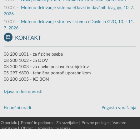
13.07.
-
Novi poskusi prevare z lažnim elektronskim sporočilom
10.07.
-
Moteno delovanje sistema eDavki in davčnih blagajn, 10. 7.
2026
10.07.
-
Moteno delovanje storitev sistema eDavki in G2G, 10. - 11.
7. 2026
KONTAKT
08 200 1001 - za fizične osebe
08 200 1002 - za DDV
08 200 1003 - za davke poslovnih subjektov
05 297 6800 - tehnična pomoč uporabnikom
08 200 1005 - KC BON
Izjava o dostopnosti
Finančni uradi
Pogosta vprašanja
O portalu
|
Pomoč in podpora
|
Za razvijalce
|
Pravne podlage
|
Varstvo
podatkov
|
Obrazci
|
Pogosta vprašanja
© 2003 - 2026 -
Finančna uprava RS