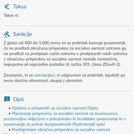
Taksa
Takse ni.
Sankcije
Z globo od 400 do 5.000 evrov se za prekršek kaznuje posameznik,
če ne predloži obračuna prispevkov za socialno varnost oziroma ga
ne predloži na predpisan način oziroma v predpisanih rokih oziroma
v obračunu prispevkov za socialno varnost navede neresnične,
nepopolne ali nepravilne podatke (4. točka 395. člena ZDavP-2).
Zavezanec, ki se
samoprijavi
, ni odgovoren za prekršek, izpolniti pa
mora davčno obveznost, skupaj z obrestmi.
Opis
•
Splošno o prispevkih za socialno varnost (Opis)
•
Plačevanje prispevkov za socialno varnost za zavarovance,
prostovoljno vključene v pokojninsko in invalidsko zavarovanje in v
zavarovanje za primer brezposelnosti (Podrobnejši opis)
•
Predizpolnjen obračun prispevkov za socialno varnost