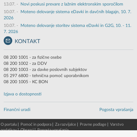
13.07.
-
Novi poskusi prevare z lažnim elektronskim sporočilom
10.07.
-
Moteno delovanje sistema eDavki in davčnih blagajn, 10. 7.
2026
10.07.
-
Moteno delovanje storitev sistema eDavki in G2G, 10. - 11.
7. 2026
KONTAKT
08 200 1001 - za fizične osebe
08 200 1002 - za DDV
08 200 1003 - za davke poslovnih subjektov
05 297 6800 - tehnična pomoč uporabnikom
08 200 1005 - KC BON
Izjava o dostopnosti
Finančni uradi
Pogosta vprašanja
O portalu
|
Pomoč in podpora
|
Za razvijalce
|
Pravne podlage
|
Varstvo
podatkov
|
Obrazci
|
Pogosta vprašanja