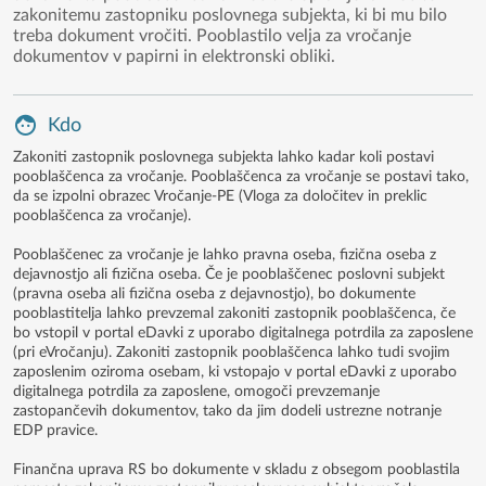
zakonitemu zastopniku poslovnega subjekta, ki bi mu bilo
treba dokument vročiti. Pooblastilo velja za vročanje
dokumentov v papirni in elektronski obliki.
Kdo
Zakoniti zastopnik poslovnega subjekta lahko kadar koli postavi
pooblaščenca za vročanje. Pooblaščenca za vročanje se postavi tako,
da se izpolni obrazec Vročanje-PE (Vloga za določitev in preklic
pooblaščenca za vročanje).
Pooblaščenec za vročanje je lahko pravna oseba, fizična oseba z
dejavnostjo ali fizična oseba. Če je pooblaščenec poslovni subjekt
(pravna oseba ali fizična oseba z dejavnostjo), bo dokumente
pooblastitelja lahko prevzemal zakoniti zastopnik pooblaščenca, če
bo vstopil v portal eDavki z uporabo digitalnega potrdila za zaposlene
(pri eVročanju). Zakoniti zastopnik pooblaščenca lahko tudi svojim
zaposlenim oziroma osebam, ki vstopajo v portal eDavki z uporabo
digitalnega potrdila za zaposlene, omogoči prevzemanje
zastopančevih dokumentov, tako da jim dodeli ustrezne notranje
EDP pravice.
Finančna uprava RS bo dokumente v skladu z obsegom pooblastila