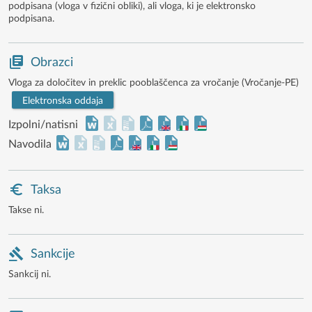
podpisana (vloga v fizični obliki), ali vloga, ki je elektronsko
podpisana.
Obrazci
Vloga za določitev in preklic pooblaščenca za vročanje (Vročanje-PE)
Elektronska oddaja
Izpolni/natisni
Navodila
Taksa
Takse ni.
Sankcije
Sankcij ni.