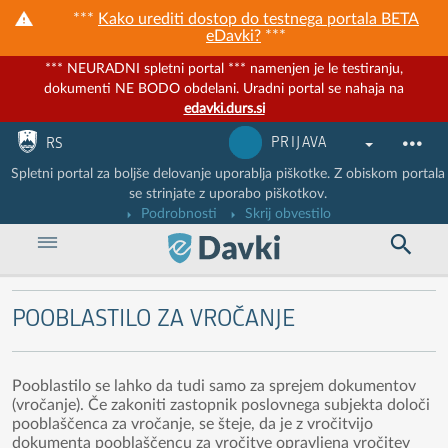
***
Kako urediti dostop do testnega portala BETA
eDavki?
***
*** NEURADNI spletni portal *** namenjen je le testiranju,
dokumenti NE BODO obdelani. Uradni portal se nahaja na
edavki.durs.si
Nadaljuj na vsebino
Nadaljuj na vsebino zaprtega portala
PRIJAVA
RS
Spletni portal za boljše delovanje uporablja piškotke. Z obiskom portala
se strinjate z uporabo piškotkov.
Podrobnosti
Skrij obvestilo
POOBLASTILO ZA VROČANJE
Pooblastilo se lahko da tudi samo za sprejem dokumentov
(vročanje). Če zakoniti zastopnik poslovnega subjekta določi
pooblaščenca za vročanje, se šteje, da je z vročitvijo
dokumenta pooblaščencu za vročitve opravljena vročitev