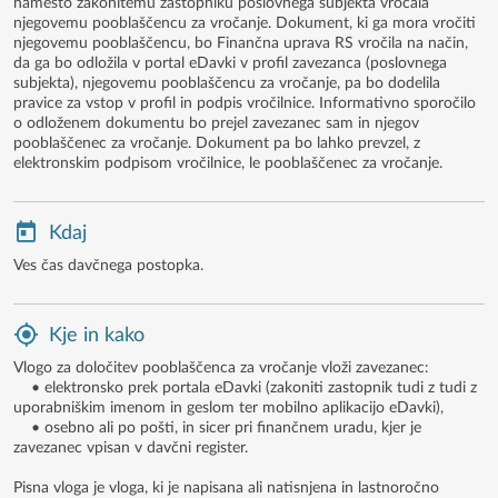
namesto zakonitemu zastopniku poslovnega subjekta vročala
njegovemu pooblaščencu za vročanje. Dokument, ki ga mora vročiti
njegovemu pooblaščencu, bo Finančna uprava RS vročila na način,
da ga bo odložila v portal eDavki v profil zavezanca (poslovnega
subjekta), njegovemu pooblaščencu za vročanje, pa bo dodelila
pravice za vstop v profil in podpis vročilnice. Informativno sporočilo
o odloženem dokumentu bo prejel zavezanec sam in njegov
pooblaščenec za vročanje. Dokument pa bo lahko prevzel, z
elektronskim podpisom vročilnice, le pooblaščenec za vročanje.
Kdaj
Ves čas davčnega postopka.
Kje in kako
Vlogo za določitev pooblaščenca za vročanje vloži zavezanec:
• elektronsko prek portala eDavki (zakoniti zastopnik tudi z tudi z
uporabniškim imenom in geslom ter mobilno aplikacijo eDavki),
• osebno ali po pošti, in sicer pri finančnem uradu, kjer je
zavezanec vpisan v davčni register.
Pisna vloga je vloga, ki je napisana ali natisnjena in lastnoročno