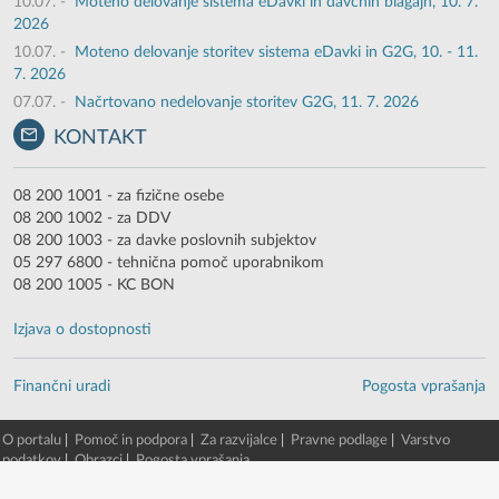
10.07.
-
Moteno delovanje sistema eDavki in davčnih blagajn, 10. 7.
2026
10.07.
-
Moteno delovanje storitev sistema eDavki in G2G, 10. - 11.
7. 2026
07.07.
-
Načrtovano nedelovanje storitev G2G, 11. 7. 2026
KONTAKT
08 200 1001 - za fizične osebe
08 200 1002 - za DDV
08 200 1003 - za davke poslovnih subjektov
05 297 6800 - tehnična pomoč uporabnikom
08 200 1005 - KC BON
Izjava o dostopnosti
Finančni uradi
Pogosta vprašanja
O portalu
|
Pomoč in podpora
|
Za razvijalce
|
Pravne podlage
|
Varstvo
podatkov
|
Obrazci
|
Pogosta vprašanja
© 2003 - 2026 -
Finančna uprava RS