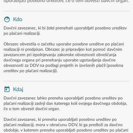
uporabljati posebno ureditev, če o tem obvesti davčni organ.
Kdo
Davčni zavezanec, ki bi želel prenehati uporabljati posebno ureditev
po plačani realizaciji.
Obrazec obvestila o začetku uporabe posebne ureditve po plačani
realizaciji ni predpisan. Obrazec je pripravljen kot pomoč davčnim
zavezancem pri izpolnjevanju zakonske obveznosti obveščanja
davčnega organa pri prenehanju uporabe ugotavljanja davčne
obveznosti za DDV na podlagi prejetih in izvršenih plačil (posebna
ureditev po plačani realizaciji).
Kdaj
Davčni zavezanec lahko preneha uporabljati posebno ureditev po
plačani realizaciji zadnji dan katerega koli svojega davčnega obdobja,
če o tem obvesti davčni organ.
Davčni zavezanec, ki preneha uporabljati posebno ureditev po
plačani realizaciji, mora v obračunu DDV, ki ga predloži za davčno
obdobje, v katerem preneha uporabljati posebno ureditev po plačani