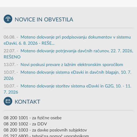
NOVICE IN OBVESTILA
06.08.
-
Moteno delovanje pri podpisovanju dokumentov v sistemu
eDavki, 6. 8. 2026 - REŠE...
22.07.
-
Moteno delovanje potrjevanja davčnih računov, 22. 7. 2026,
REŠENO
13.07.
-
Novi poskusi prevare z lažnim elektronskim sporočilom
10.07.
-
Moteno delovanje sistema eDavki in davčnih blagajn, 10. 7.
2026
10.07.
-
Moteno delovanje storitev sistema eDavki in G2G, 10. - 11.
7. 2026
KONTAKT
08 200 1001 - za fizične osebe
08 200 1002 - za DDV
08 200 1003 - za davke poslovnih subjektov
05 297 6800 - tehnična pomoč uporabnikom