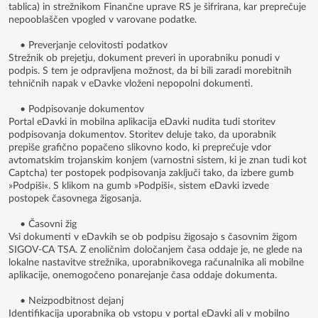
tablica) in strežnikom Finančne uprave RS je šifrirana, kar preprečuje
nepooblaščen vpogled v varovane podatke.
• Preverjanje celovitosti podatkov
Strežnik ob prejetju, dokument preveri in uporabniku ponudi v
podpis. S tem je odpravljena možnost, da bi bili zaradi morebitnih
tehničnih napak v eDavke vloženi nepopolni dokumenti.
• Podpisovanje dokumentov
Portal eDavki in mobilna aplikacija eDavki nudita tudi storitev
podpisovanja dokumentov. Storitev deluje tako, da uporabnik
prepiše grafično popačeno slikovno kodo, ki preprečuje vdor
avtomatskim trojanskim konjem (varnostni sistem, ki je znan tudi kot
Captcha) ter postopek podpisovanja zaključi tako, da izbere gumb
»Podpiši«. S klikom na gumb »Podpiši«, sistem eDavki izvede
postopek časovnega žigosanja.
• Časovni žig
Vsi dokumenti v eDavkih se ob podpisu žigosajo s časovnim žigom
SIGOV-CA TSA. Z enoličnim določanjem časa oddaje je, ne glede na
lokalne nastavitve strežnika, uporabnikovega računalnika ali mobilne
aplikacije, onemogočeno ponarejanje časa oddaje dokumenta.
• Neizpodbitnost dejanj
Identifikacija uporabnika ob vstopu v portal eDavki ali v mobilno