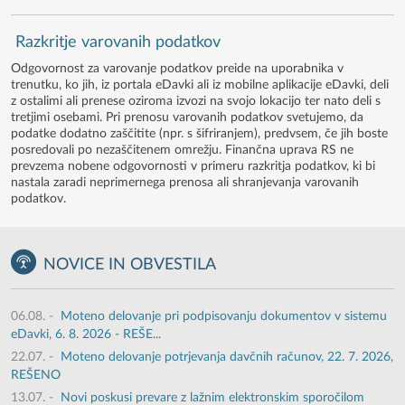
Razkritje varovanih podatkov
Odgovornost za varovanje podatkov preide na uporabnika v
trenutku, ko jih, iz portala eDavki ali iz mobilne aplikacije eDavki, deli
z ostalimi ali prenese oziroma izvozi na svojo lokacijo ter nato deli s
tretjimi osebami. Pri prenosu varovanih podatkov svetujemo, da
podatke dodatno zaščitite (npr. s šifriranjem), predvsem, če jih boste
posredovali po nezaščitenem omrežju. Finančna uprava RS ne
prevzema nobene odgovornosti v primeru razkritja podatkov, ki bi
nastala zaradi neprimernega prenosa ali shranjevanja varovanih
podatkov.
NOVICE IN OBVESTILA
06.08.
-
Moteno delovanje pri podpisovanju dokumentov v sistemu
eDavki, 6. 8. 2026 - REŠE...
22.07.
-
Moteno delovanje potrjevanja davčnih računov, 22. 7. 2026,
REŠENO
13.07.
-
Novi poskusi prevare z lažnim elektronskim sporočilom