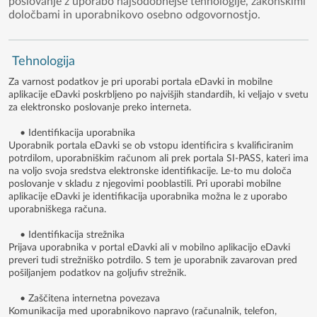
poslovanje z uporabo najsodobnejše tehnologije, zakonskimi
določbami in uporabnikovo osebno odgovornostjo.
Tehnologija
Za varnost podatkov je pri uporabi portala eDavki in mobilne
aplikacije eDavki poskrbljeno po najvišjih standardih, ki veljajo v svetu
za elektronsko poslovanje preko interneta.
• Identifikacija uporabnika
Uporabnik portala eDavki se ob vstopu identificira s kvalificiranim
potrdilom, uporabniškim računom ali prek portala SI-PASS, kateri ima
na voljo svoja sredstva elektronske identifikacije. Le-to mu določa
poslovanje v skladu z njegovimi pooblastili. Pri uporabi mobilne
aplikacije eDavki je identifikacija uporabnika možna le z uporabo
uporabniškega računa.
• Identifikacija strežnika
Prijava uporabnika v portal eDavki ali v mobilno aplikacijo eDavki
preveri tudi strežniško potrdilo. S tem je uporabnik zavarovan pred
pošiljanjem podatkov na goljufiv strežnik.
• Zaščitena internetna povezava
Komunikacija med uporabnikovo napravo (računalnik, telefon,