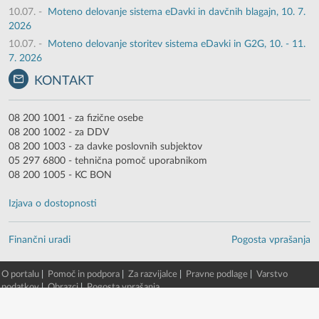
10.07.
-
Moteno delovanje sistema eDavki in davčnih blagajn, 10. 7.
2026
10.07.
-
Moteno delovanje storitev sistema eDavki in G2G, 10. - 11.
7. 2026
KONTAKT
08 200 1001 - za fizične osebe
08 200 1002 - za DDV
08 200 1003 - za davke poslovnih subjektov
05 297 6800 - tehnična pomoč uporabnikom
08 200 1005 - KC BON
Izjava o dostopnosti
Finančni uradi
Pogosta vprašanja
O portalu
|
Pomoč in podpora
|
Za razvijalce
|
Pravne podlage
|
Varstvo
podatkov
|
Obrazci
|
Pogosta vprašanja
© 2003 - 2026 -
Finančna uprava RS
eDavki portal v. 88.5.0.13980 [9. 08. 2026 14:42:04, EDP5-TWG-2/beta/51]