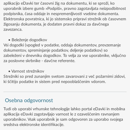
aplikacijo eDavki ter časovni žig na dokumentu, ki se sproži, ko
uporabnik izbere gumb »Podpiši«, pravno zagotavljata neizpodbitnost
podpisnika, časa oddaje in nespremenljivosti vsebine dokumenta.
Elektronska povratnica, ki jo sistemsko pripravi strežnik ob časovnem
žigosanju dokumenta, je dodaten pravni dokaz za davčnega
zavezanca.
• Beleženje dogodkov
Vsi dogodki (vpogled v podatke, oddaja dokumentov, prevzemanje
dokumentov, spreminjanje podatkov, deljenje podatkov) so
zabeleženi v dnevniku dogodkov. To velja za vse uporabnike, vključno
za poslovne skrbnike - davčne referente.
• Varnost strežnikov
Strežniki so pred zunanjim svetom zavarovani z več požarnimi zidovi,
ki ščitijo podatke in sistem pred nepooblaščenim vdorom.
Osebna odgovornost
Tudi ob uporabi vrhunske tehnologije lahko portal eDavki in mobilna
aplikacija eDavki zagotavljajo varnost le z ozaveščenim ravnanjem
uporabnikov. Vsak uporabnik je sam odgovoren za uporabo svojega
sredstva elektronske identifikacije.