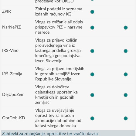
predelave kot OKGD
Zbirni podatki iz seznama
ZPIR
izdanih računov KG
Vloga za znižanje ali odpis
NarNePIZ
prispevkov PIZ – naravne
nesreče
Vloga za prijavo količin
proizvedenega vina iz
IRS-Vino
lastnega pridelka grozdja
kmečkega gospodinjstva
izven Slovenije
Vloga za prijavo kmetijskih
IRS-Zemlja
in gozdnih zemljišč izven
Republike Slovenije
Vloga za določitev
dejanskega uporabnika
DejUpoZem
kmetijskih in gozdnih
zemljišč
Vloga za uveljavljanje
oprostitev za izračun
OprDoh-KD
akontacije dohodnine od
katastrskega dohodka
Zahtevki za zmanjšanje, oprostitev ter vračilo davka