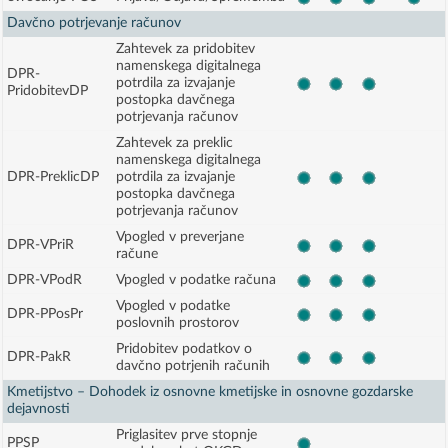
Davčno potrjevanje računov
Zahtevek za pridobitev
namenskega digitalnega
DPR-
potrdila za izvajanje
PridobitevDP
postopka davčnega
potrjevanja računov
Zahtevek za preklic
namenskega digitalnega
DPR-PreklicDP
potrdila za izvajanje
postopka davčnega
potrjevanja računov
Vpogled v preverjane
DPR-VPriR
račune
DPR-VPodR
Vpogled v podatke računa
Vpogled v podatke
DPR-PPosPr
poslovnih prostorov
Pridobitev podatkov o
DPR-PakR
davčno potrjenih računih
Kmetijstvo – Dohodek iz osnovne kmetijske in osnovne gozdarske
dejavnosti
Priglasitev prve stopnje
PPSP