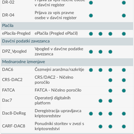
Prijava za vpis fizične osebe
DR-02
v davčni register
Prijava za vpis pravne
DR-04
osebe v davčni register
Plačila
ePlacila-Pregled
ePlačila (Pregled ePlačil)
Davčni podatki zavezanca
Vpogled v davčne podatke
DPZ_Vpogled
zavezanca
Mednarodne izmenjave
DAC6
Čezmejni aranžma/razkritje
CRS/DAC2 - Ničelno
CRS-DAC2
poročilo
FATCA
FATCA - Ničelno poročilo
Operaterji digitalnih
Dac7
platform
Deregistracija upravljavca
Dac8-DeReg
kriptosredstev
Ponudniki storitev v zvezi s
CARF-DAC8
kriptosredstvi