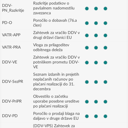
Razkritje podatkov o
DDV-
pavšalnem nadomestilu
PN_Razkritje
zavezanca
Poročilo o dobavah (76.a
PD-O
člen)
Zahtevek za vračilo DDV v
VATR-APP
drugi državi članici EU
Vloga za prilagoditev
VATR-PRA
odbitnega deleža
Zahtevek za vračilo DDV v
DDV-VE
potniškem prometu DDV-
VE
Seznam izdanih in prejetih
neplačanih računov po
DDV-SezPR
plačani realizaciji do 31.
decembra
Obvestilo o začetku
DDV-PriPR
uporabe posebne ureditve
po plačani realizaciji
Poročilo o prodaji blaga na
DDV-PD
daljavo v druge države EU
(DDV-VPS) Zahtevek za