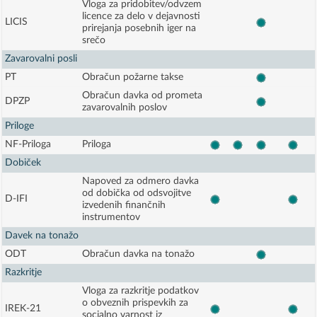
Vloga za pridobitev/odvzem
licence za delo v dejavnosti
LICIS
prirejanja posebnih iger na
srečo
Zavarovalni posli
PT
Obračun požarne takse
Obračun davka od prometa
DPZP
zavarovalnih poslov
Priloge
NF-Priloga
Priloga
Dobiček
Napoved za odmero davka
od dobička od odsvojitve
D-IFI
izvedenih finančnih
instrumentov
Davek na tonažo
ODT
Obračun davka na tonažo
Razkritje
Vloga za razkritje podatkov
o obveznih prispevkih za
IREK-21
socialno varnost iz