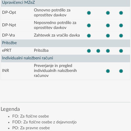
Upravičenci MZeZ
Osnovno potrdilo za
DP-Opt
oprostitev davkov
Neposredno potrdilo za
DP-Npt
oprostitev davkov
DP-Vra
Zahtevek za vračilo davka
Pritožbe
ePRT
Pritožba
Individualni naložbeni računi
Preverjanje in pregled
INR
individualnih naložbenih
računov
Legenda
FO: Za fizične osebe
FOD: Za fizične osebe z dejavnostjo
PO: Za pravne osebe