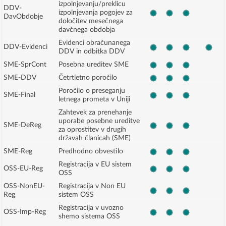
izpolnjevanju/preklicu
DDV-
izpolnjevanja pogojev za
DavObdobje
določitev mesečnega
davčnega obdobja
Evidenci obračunanega
DDV-Evidenci
DDV in odbitka DDV
SME-SprCont
Posebna ureditev SME
SME-DDV
Četrtletno poročilo
Poročilo o preseganju
SME-Final
letnega prometa v Uniji
Zahtevek za prenehanje
uporabe posebne ureditve
SME-DeReg
za oprostitev v drugih
državah članicah (SME)
SME-Reg
Predhodno obvestilo
Registracija v EU sistem
OSS-EU-Reg
OSS
OSS-NonEU-
Registracija v Non EU
Reg
sistem OSS
Registracija v uvozno
OSS-Imp-Reg
shemo sistema OSS