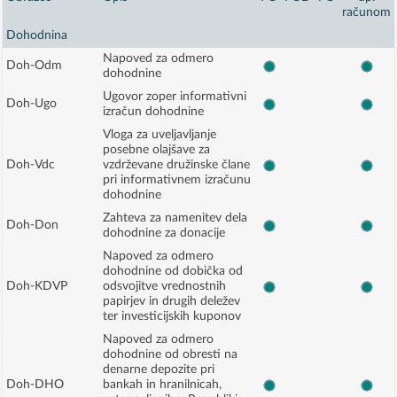
računom
Dohodnina
Napoved za odmero
Doh-Odm
dohodnine
Ugovor zoper informativni
Doh-Ugo
izračun dohodnine
Vloga za uveljavljanje
posebne olajšave za
Doh-Vdc
vzdrževane družinske člane
pri informativnem izračunu
dohodnine
Zahteva za namenitev dela
Doh-Don
dohodnine za donacije
Napoved za odmero
dohodnine od dobička od
Doh-KDVP
odsvojitve vrednostnih
papirjev in drugih deležev
ter investicijskih kuponov
Napoved za odmero
dohodnine od obresti na
denarne depozite pri
Doh-DHO
bankah in hranilnicah,