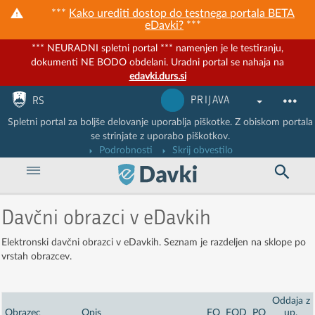
***
Kako urediti dostop do testnega portala BETA
eDavki?
***
*** NEURADNI spletni portal *** namenjen je le testiranju,
dokumenti NE BODO obdelani. Uradni portal se nahaja na
edavki.durs.si
Nadaljuj na vsebino
Nadaljuj na vsebino zaprtega portala
PRIJAVA
RS
Spletni portal za boljše delovanje uporablja piškotke. Z obiskom portala
se strinjate z uporabo piškotkov.
Podrobnosti
Skrij obvestilo
Davčni obrazci v eDavkih
Elektronski davčni obrazci v eDavkih. Seznam je razdeljen na sklope po
vrstah obrazcev.
Oddaja z
Obrazec
Opis
FO
FOD
PO
up.