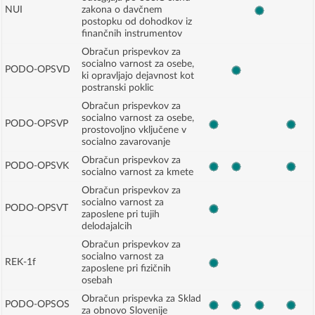
NUI
zakona o davčnem
postopku od dohodkov iz
finančnih instrumentov
Obračun prispevkov za
socialno varnost za osebe,
PODO-OPSVD
ki opravljajo dejavnost kot
postranski poklic
Obračun prispevkov za
socialno varnost za osebe,
PODO-OPSVP
prostovoljno vključene v
socialno zavarovanje
Obračun prispevkov za
PODO-OPSVK
socialno varnost za kmete
Obračun prispevkov za
socialno varnost za
PODO-OPSVT
zaposlene pri tujih
delodajalcih
Obračun prispevkov za
socialno varnost za
REK-1f
zaposlene pri fizičnih
osebah
Obračun prispevka za Sklad
PODO-OPSOS
za obnovo Slovenije