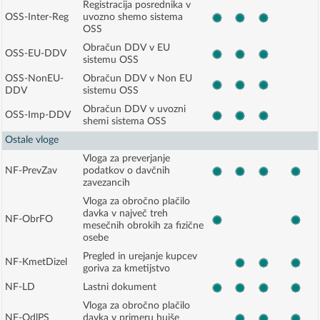
Registracija posrednika v
OSS-Inter-Reg
uvozno shemo sistema
OSS
Obračun DDV v EU
OSS-EU-DDV
sistemu OSS
OSS-NonEU-
Obračun DDV v Non EU
DDV
sistemu OSS
Obračun DDV v uvozni
OSS-Imp-DDV
shemi sistema OSS
Ostale vloge
Vloga za preverjanje
NF-PrevZav
podatkov o davčnih
zavezancih
Vloga za obročno plačilo
davka v največ treh
NF-ObrFO
mesečnih obrokih za fizične
osebe
Pregled in urejanje kupcev
NF-KmetDizel
goriva za kmetijstvo
NF-LD
Lastni dokument
Vloga za obročno plačilo
NF-OdlPS
davka v primeru hujše