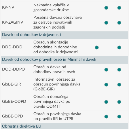
Naknadna vplačila v
KP-NV
gospodarske družbe
Posebna davčna obravnava
KP-ZAGINV
za delavce inovativnih
zagonskih podjetij
Davek od dohodkov iz dejavnosti
Obračun akontacije
DDD-DDD
dohodnine in dohodnine
od dohodka iz dejavnosti
Davek od dohodkov pravnih oseb in Minimalni davek
Obračun davka od
DOD-DDPO
dohodkov pravnih oseb
Informativni obrazec za
GloBE-GIR
obračun povrhnjega davka
(GloBE-GIR)
Obračun domačega
GloBE-ODPD
povrhnjega davka po
pravilu QDMTT
Obračun povrhnjega davka
GloBE-OPD
po pravilih IIR in UTPR
Obrestna direktiva EU