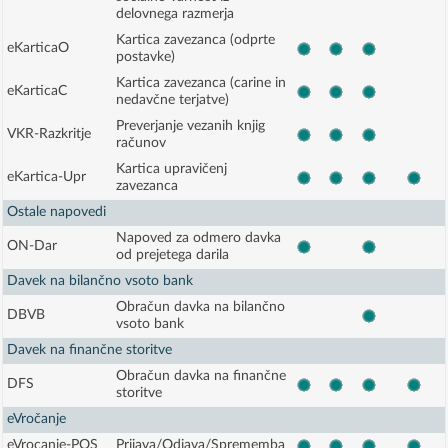
delovnega razmerja
Kartica zavezanca (odprte
eKarticaO
postavke)
Kartica zavezanca (carine in
eKarticaC
nedavčne terjatve)
Preverjanje vezanih knjig
VKR-Razkritje
računov
Kartica upravičenj
eKartica-Upr
zavezanca
Ostale napovedi
Napoved za odmero davka
ON-Dar
od prejetega darila
Davek na bilančno vsoto bank
Obračun davka na bilančno
DBVB
vsoto bank
Davek na finančne storitve
Obračun davka na finančne
DFS
storitve
eVročanje
eVrocanje-POS
Prijava/Odjava/Sprememba