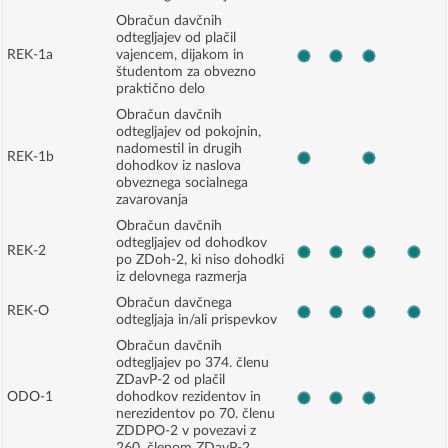
Obračun davčnih
odtegljajev od plačil
REK-1a
vajencem, dijakom in
študentom za obvezno
praktično delo
Obračun davčnih
odtegljajev od pokojnin,
nadomestil in drugih
REK-1b
dohodkov iz naslova
obveznega socialnega
zavarovanja
Obračun davčnih
odtegljajev od dohodkov
REK-2
po ZDoh-2, ki niso dohodki
iz delovnega razmerja
Obračun davčnega
REK-O
odtegljaja in/ali prispevkov
Obračun davčnih
odtegljajev po 374. členu
ZDavP-2 od plačil
ODO-1
dohodkov rezidentov in
nerezidentov po 70. členu
ZDDPO-2 v povezavi z