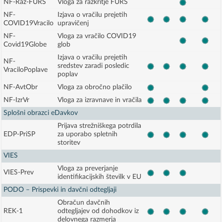
NF-Raz-FURS
Vloga za razkritje FURS
NF-
Izjava o vračilu prejetih
COVID19Vracilo
upravičenj
NF-
Vloga za vračilo COVID19
Covid19Globe
glob
Izjava o vračilu prejetih
NF-
sredstev zaradi posledic
VraciloPoplave
poplav
NF-AvtObr
Vloga za obročno plačilo
NF-IzrVr
Vloga za izravnave in vračila
Splošni obrazci eDavkov
Prijava strežniškega potrdila
EDP-PriSP
za uporabo spletnih
storitev
VIES
Vloga za preverjanje
VIES-Prev
identifikacijskih številk v EU
PODO – Prispevki in davčni odtegljaji
Obračun davčnih
REK-1
odtegljajev od dohodkov iz
delovnega razmerja