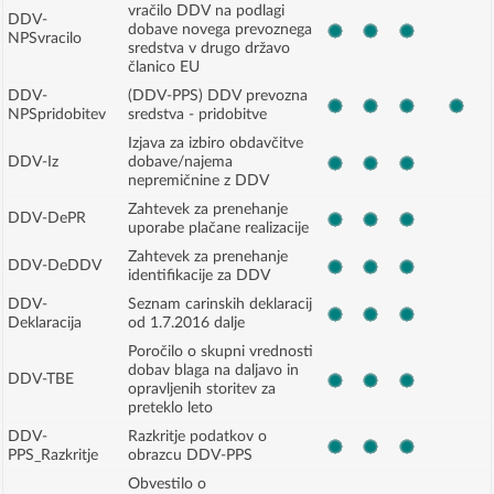
vračilo DDV na podlagi
DDV-
dobave novega prevoznega
NPSvracilo
sredstva v drugo državo
članico EU
DDV-
(DDV-PPS) DDV prevozna
NPSpridobitev
sredstva - pridobitve
Izjava za izbiro obdavčitve
DDV-Iz
dobave/najema
nepremičnine z DDV
Zahtevek za prenehanje
DDV-DePR
uporabe plačane realizacije
Zahtevek za prenehanje
DDV-DeDDV
identifikacije za DDV
DDV-
Seznam carinskih deklaracij
Deklaracija
od 1.7.2016 dalje
Poročilo o skupni vrednosti
dobav blaga na daljavo in
DDV-TBE
opravljenih storitev za
preteklo leto
DDV-
Razkritje podatkov o
PPS_Razkritje
obrazcu DDV-PPS
Obvestilo o