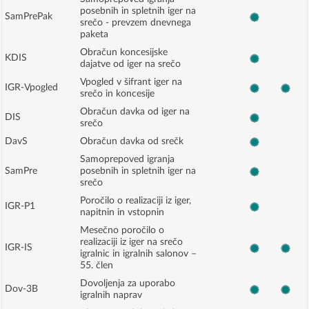
posebnih in spletnih iger na
SamPrePak
srečo - prevzem dnevnega
paketa
Obračun koncesijske
KDIS
dajatve od iger na srečo
Vpogled v šifrant iger na
IGR-Vpogled
srečo in koncesije
Obračun davka od iger na
DIS
srečo
DavS
Obračun davka od srečk
Samoprepoved igranja
SamPre
posebnih in spletnih iger na
srečo
Poročilo o realizaciji iz iger,
IGR-P1
napitnin in vstopnin
Mesečno poročilo o
realizaciji iz iger na srečo
IGR-IS
igralnic in igralnih salonov –
55. člen
Dovoljenja za uporabo
Dov-3B
igralnih naprav