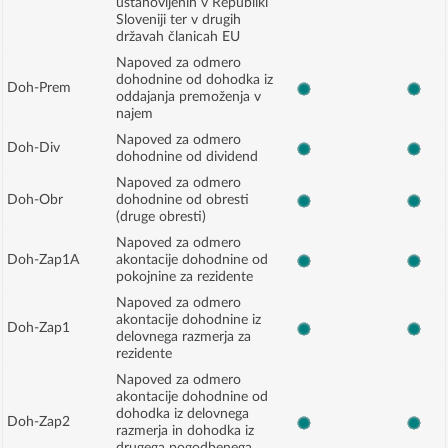
ustanovljenih v Republiki
Sloveniji ter v drugih
državah članicah EU
Napoved za odmero
dohodnine od dohodka iz
Doh-Prem
oddajanja premoženja v
najem
Napoved za odmero
Doh-Div
dohodnine od dividend
Napoved za odmero
Doh-Obr
dohodnine od obresti
(druge obresti)
Napoved za odmero
Doh-Zap1A
akontacije dohodnine od
pokojnine za rezidente
Napoved za odmero
akontacije dohodnine iz
Doh-Zap1
delovnega razmerja za
rezidente
Napoved za odmero
akontacije dohodnine od
dohodka iz delovnega
Doh-Zap2
razmerja in dohodka iz