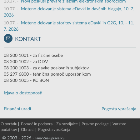
13.07.
-
Novi poskusi prevare z lažnim elektronskim sporočilom
10.07.
-
Moteno delovanje sistema eDavki in davčnih blagajn, 10. 7.
2026
10.07.
-
Moteno delovanje storitev sistema eDavki in G2G, 10. - 11.
7. 2026
KONTAKT
08 200 1001 - za fizične osebe
08 200 1002 - za DDV
08 200 1003 - za davke poslovnih subjektov
05 297 6800 - tehnična pomoč uporabnikom
08 200 1005 - KC BON
Izjava o dostopnosti
Finančni uradi
Pogosta vprašanja
O portalu
|
Pomoč in podpora
|
Za razvijalce
|
Pravne podlage
|
Varstvo
podatkov
|
Obrazci
|
Pogosta vprašanja
© 2003 - 2026 -
Finančna uprava RS