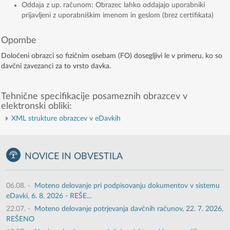
Oddaja z up. računom: Obrazec lahko oddajajo uporabniki
prijavljeni z uporabniškim imenom in geslom (brez certifikata)
Opombe
Določeni obrazci so fizičnim osebam (FO) dosegljivi le v primeru, ko so
davčni zavezanci za to vrsto davka.
Tehnične specifikacije posameznih obrazcev v
elektronski obliki:
XML strukture obrazcev v eDavkih
NOVICE IN OBVESTILA
06.08.
-
Moteno delovanje pri podpisovanju dokumentov v sistemu
eDavki, 6. 8. 2026 - REŠE...
22.07.
-
Moteno delovanje potrjevanja davčnih računov, 22. 7. 2026,
REŠENO