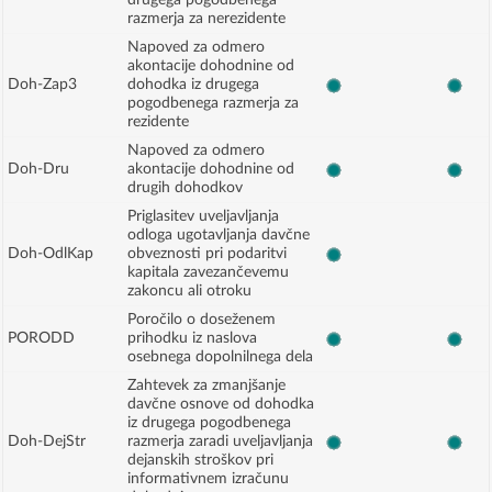
drugega pogodbenega
razmerja za nerezidente
Napoved za odmero
akontacije dohodnine od
Doh-Zap3
dohodka iz drugega
pogodbenega razmerja za
rezidente
Napoved za odmero
Doh-Dru
akontacije dohodnine od
drugih dohodkov
Priglasitev uveljavljanja
odloga ugotavljanja davčne
Doh-OdlKap
obveznosti pri podaritvi
kapitala zavezančevemu
zakoncu ali otroku
Poročilo o doseženem
PORODD
prihodku iz naslova
osebnega dopolnilnega dela
Zahtevek za zmanjšanje
davčne osnove od dohodka
iz drugega pogodbenega
Doh-DejStr
razmerja zaradi uveljavljanja
dejanskih stroškov pri
informativnem izračunu