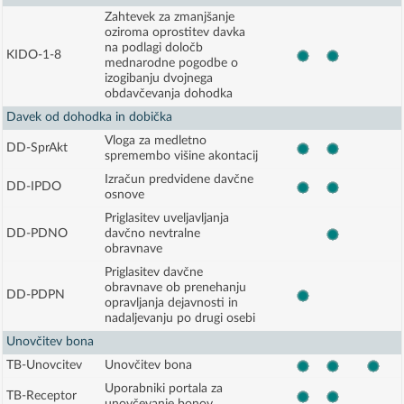
Zahtevek za zmanjšanje
oziroma oprostitev davka
na podlagi določb
KIDO-1-8
mednarodne pogodbe o
izogibanju dvojnega
obdavčevanja dohodka
Davek od dohodka in dobička
Vloga za medletno
DD-SprAkt
spremembo višine akontacij
Izračun predvidene davčne
DD-IPDO
osnove
Priglasitev uveljavljanja
DD-PDNO
davčno nevtralne
obravnave
Priglasitev davčne
obravnave ob prenehanju
DD-PDPN
opravljanja dejavnosti in
nadaljevanju po drugi osebi
Unovčitev bona
TB-Unovcitev
Unovčitev bona
Uporabniki portala za
TB-Receptor