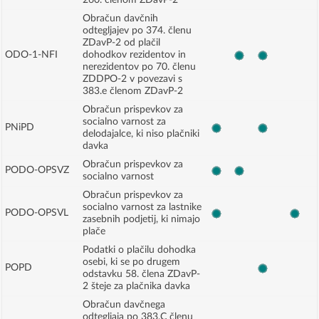
260. členom ZDavP-2
Obračun davčnih
odtegljajev po 374. členu
ZDavP-2 od plačil
ODO-1-NFI
dohodkov rezidentov in
nerezidentov po 70. členu
ZDDPO-2 v povezavi s
383.e členom ZDavP-2
Obračun prispevkov za
socialno varnost za
PNiPD
delodajalce, ki niso plačniki
davka
Obračun prispevkov za
PODO-OPSVZ
socialno varnost
Obračun prispevkov za
socialno varnost za lastnike
PODO-OPSVL
zasebnih podjetij, ki nimajo
plače
Podatki o plačilu dohodka
osebi, ki se po drugem
POPD
odstavku 58. člena ZDavP-
2 šteje za plačnika davka
Obračun davčnega
odtegljaja po 383.C členu