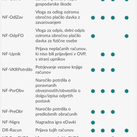
gospodarske škode
Vloga za odlog oziroma
NF-OdlZav
obročno plačilo davka z
zavarovanjem
Vloga za odpis, delni odpis
NF-OdpFO
oziroma obročno plačilo
davka za fizične osebe
Prijava neplačanih računov,
NF-Upnik
ki niso bili prijavljeni v OVP,
s strani upnikov
Potrjevanje vezane knjige
NF-VKRPotrdilo
računov
Naročilo potrdila o
poravnanih
NF-PorObv
obveznostih/obvestila o
dolgu/izpisa odprtih
postavk
Naročilo potrdila o
NF-PreObr
predloženih obračunih
NF-Nigra
Nagradna igra eDavki
DR-Racun
Prijava tujih računov