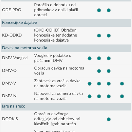
Poročilo o dohodku od
ODE-PDO
prihrankov v obliki plačil
obresti
Koncesijske dajatve
(OKD-ODKD) Obračun
KD-ODKD
koncesijske ter dodatne
koncesijske dajatve
Davek na motorna vozila
Vpogled v podatke o
DMV-Vpogled
plačanem DMV
Obračun davka na motorna
DMV-O
vozila
Zahtevek za vračilo davka
DMV-V
na motorna vozila
Napoved za odmero davka
DMV-N
na motorna vozila
Igre na srečo
Obračun davčnega
DODKIS
odtegljaja od dobitkov pri
klasičnih igrah na srečo
Samoprepoved igranja