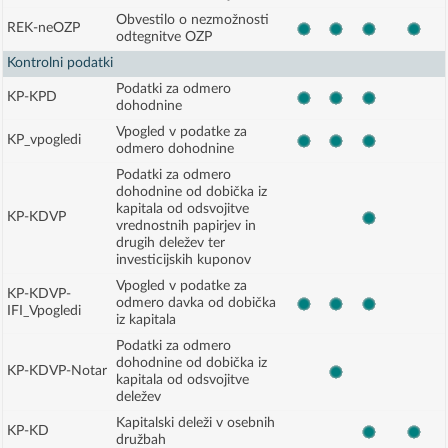
Obvestilo o nezmožnosti
REK-neOZP
odtegnitve OZP
Kontrolni podatki
Podatki za odmero
KP-KPD
dohodnine
Vpogled v podatke za
KP_vpogledi
odmero dohodnine
Podatki za odmero
dohodnine od dobička iz
kapitala od odsvojitve
KP-KDVP
vrednostnih papirjev in
drugih deležev ter
investicijskih kuponov
Vpogled v podatke za
KP-KDVP-
odmero davka od dobička
IFI_Vpogledi
iz kapitala
Podatki za odmero
dohodnine od dobička iz
KP-KDVP-Notar
kapitala od odsvojitve
deležev
Kapitalski deleži v osebnih
KP-KD
družbah