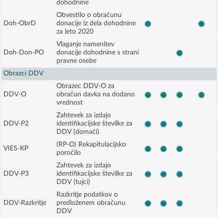
dohodnine
Obvestilo o obračunu
Doh-ObrD
donacije iz dela dohodnine
za leto 2020
Vlaganje namenitev
Doh-Don-PO
donacije dohodnine s strani
pravne osebe
Obrazci DDV
Obrazec DDV-O za
DDV-O
obračun davka na dodano
vrednost
Zahtevek za izdajo
DDV-P2
identifikacijske številke za
DDV (domači)
(RP-O) Rekapitulacijsko
VIES-KP
poročilo
Zahtevek za izdajo
DDV-P3
identifikacijske številke za
DDV (tujci)
Razkritje podatkov o
DDV-Razkritje
predloženem obračunu
DDV