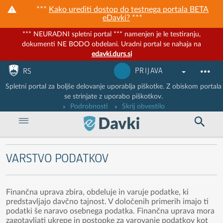
***
Kako urediti dostop do testnega portala BETA
eDavki?
***
*** NEURADNI spletni portal *** namenjen je le testiranju,
dokumenti NE BODO obdelani. Uradni portal se nahaja na
edavki.durs.si
Nadaljuj na vsebino
Nadaljuj na vsebino zaprtega portala
PRIJAVA
RS
Spletni portal za boljše delovanje uporablja piškotke. Z obiskom portala
se strinjate z uporabo piškotkov.
Podrobnosti
Skrij obvestilo
VARSTVO PODATKOV
Finančna uprava zbira, obdeluje in varuje podatke, ki
predstavljajo davčno tajnost. V določenih primerih imajo ti
podatki še naravo osebnega podatka. Finančna uprava mora
zagotavljati ukrepe in postopke za varovanje podatkov kot