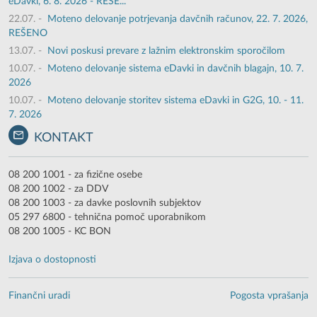
eDavki, 6. 8. 2026 - REŠE...
22.07.
-
Moteno delovanje potrjevanja davčnih računov, 22. 7. 2026,
REŠENO
13.07.
-
Novi poskusi prevare z lažnim elektronskim sporočilom
10.07.
-
Moteno delovanje sistema eDavki in davčnih blagajn, 10. 7.
2026
10.07.
-
Moteno delovanje storitev sistema eDavki in G2G, 10. - 11.
7. 2026
KONTAKT
08 200 1001 - za fizične osebe
08 200 1002 - za DDV
08 200 1003 - za davke poslovnih subjektov
05 297 6800 - tehnična pomoč uporabnikom
08 200 1005 - KC BON
Izjava o dostopnosti
Finančni uradi
Pogosta vprašanja