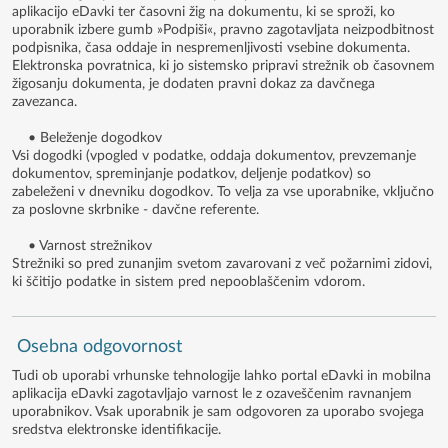
aplikacijo eDavki ter časovni žig na dokumentu, ki se sproži, ko
uporabnik izbere gumb »Podpiši«, pravno zagotavljata neizpodbitnost
podpisnika, časa oddaje in nespremenljivosti vsebine dokumenta.
Elektronska povratnica, ki jo sistemsko pripravi strežnik ob časovnem
žigosanju dokumenta, je dodaten pravni dokaz za davčnega
zavezanca.
• Beleženje dogodkov
Vsi dogodki (vpogled v podatke, oddaja dokumentov, prevzemanje
dokumentov, spreminjanje podatkov, deljenje podatkov) so
zabeleženi v dnevniku dogodkov. To velja za vse uporabnike, vključno
za poslovne skrbnike - davčne referente.
• Varnost strežnikov
Strežniki so pred zunanjim svetom zavarovani z več požarnimi zidovi,
ki ščitijo podatke in sistem pred nepooblaščenim vdorom.
Osebna odgovornost
Tudi ob uporabi vrhunske tehnologije lahko portal eDavki in mobilna
aplikacija eDavki zagotavljajo varnost le z ozaveščenim ravnanjem
uporabnikov. Vsak uporabnik je sam odgovoren za uporabo svojega
sredstva elektronske identifikacije.