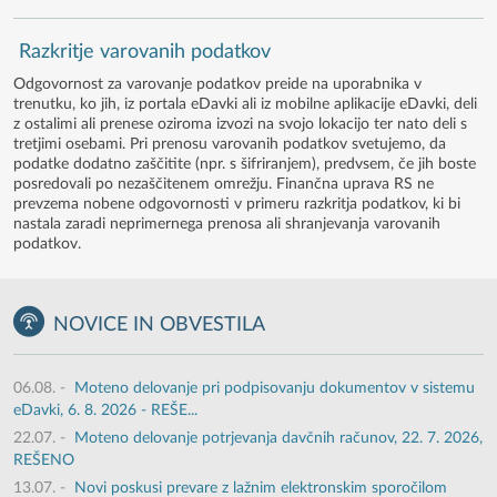
Razkritje varovanih podatkov
Odgovornost za varovanje podatkov preide na uporabnika v
trenutku, ko jih, iz portala eDavki ali iz mobilne aplikacije eDavki, deli
z ostalimi ali prenese oziroma izvozi na svojo lokacijo ter nato deli s
tretjimi osebami. Pri prenosu varovanih podatkov svetujemo, da
podatke dodatno zaščitite (npr. s šifriranjem), predvsem, če jih boste
posredovali po nezaščitenem omrežju. Finančna uprava RS ne
prevzema nobene odgovornosti v primeru razkritja podatkov, ki bi
nastala zaradi neprimernega prenosa ali shranjevanja varovanih
podatkov.
NOVICE IN OBVESTILA
06.08.
-
Moteno delovanje pri podpisovanju dokumentov v sistemu
eDavki, 6. 8. 2026 - REŠE...
22.07.
-
Moteno delovanje potrjevanja davčnih računov, 22. 7. 2026,
REŠENO
13.07.
-
Novi poskusi prevare z lažnim elektronskim sporočilom