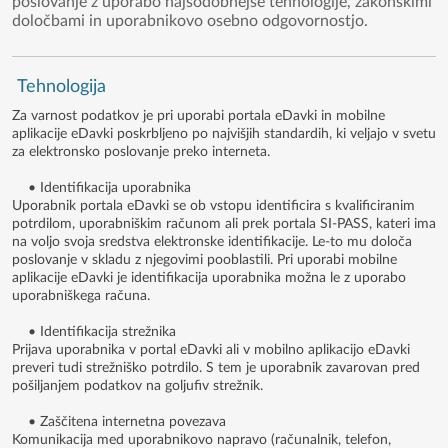
poslovanje z uporabo najsodobnejše tehnologije, zakonskimi
določbami in uporabnikovo osebno odgovornostjo.
Tehnologija
Za varnost podatkov je pri uporabi portala eDavki in mobilne
aplikacije eDavki poskrbljeno po najvišjih standardih, ki veljajo v svetu
za elektronsko poslovanje preko interneta.
• Identifikacija uporabnika
Uporabnik portala eDavki se ob vstopu identificira s kvalificiranim
potrdilom, uporabniškim računom ali prek portala SI-PASS, kateri ima
na voljo svoja sredstva elektronske identifikacije. Le-to mu določa
poslovanje v skladu z njegovimi pooblastili. Pri uporabi mobilne
aplikacije eDavki je identifikacija uporabnika možna le z uporabo
uporabniškega računa.
• Identifikacija strežnika
Prijava uporabnika v portal eDavki ali v mobilno aplikacijo eDavki
preveri tudi strežniško potrdilo. S tem je uporabnik zavarovan pred
pošiljanjem podatkov na goljufiv strežnik.
• Zaščitena internetna povezava
Komunikacija med uporabnikovo napravo (računalnik, telefon,