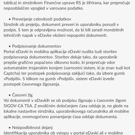
tablica) in strežnikom Finančne uprave RS je šifrirana, kar preprečuje
nepooblaščen vpogled v varovane podatke.
• Preverjanje celovitosti podatkov
Strežnik ob prejetju, dokument preveri in uporabniku ponudi v
podpis. S tem je odpravljena možnost, da bi bili zaradi morebitnih
tehničnih napak v eDavke vloženi nepopolni dokumenti.
• Podpisovanje dokumentov
Portal eDavki in mobilna aplikacija eDavki nudita tudi storitev
podpisovanja dokumentov. Storitev deluje tako, da uporabnik
prepiše grafično popačeno slikovno kodo, ki preprečuje vdor
avtomatskim trojanskim konjem (varnostni sistem, ki je znan tudi kot
Captcha) ter postopek podpisovanja zaključi tako, da izbere gumb
»Podpiši«. S klikom na gumb »Podpiši«, sistem eDavki izvede
postopek časovnega žigosanja.
• Časovni žig
Vsi dokumenti v eDavkih se ob podpisu žigosajo s časovnim žigom
SIGOV-CA TSA. Z enoličnim določanjem časa oddaje je, ne glede na
lokalne nastavitve strežnika, uporabnikovega računalnika ali mobilne
aplikacije, onemogočeno ponarejanje časa oddaje dokumenta.
• Neizpodbitnost dejanj
Identifikacija uporabnika ob vstopu v portal eDavki ali v mobilno