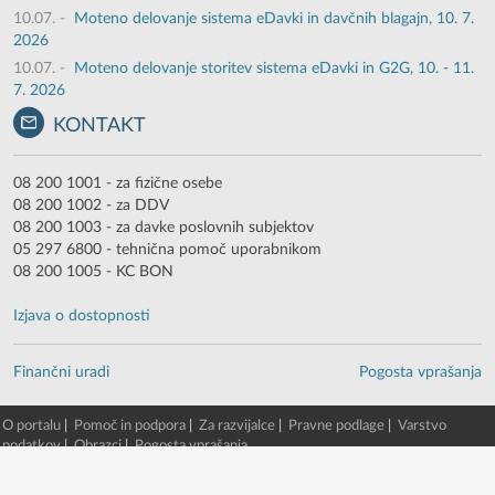
10.07.
-
Moteno delovanje sistema eDavki in davčnih blagajn, 10. 7.
2026
10.07.
-
Moteno delovanje storitev sistema eDavki in G2G, 10. - 11.
7. 2026
KONTAKT
08 200 1001 - za fizične osebe
08 200 1002 - za DDV
08 200 1003 - za davke poslovnih subjektov
05 297 6800 - tehnična pomoč uporabnikom
08 200 1005 - KC BON
Izjava o dostopnosti
Finančni uradi
Pogosta vprašanja
O portalu
|
Pomoč in podpora
|
Za razvijalce
|
Pravne podlage
|
Varstvo
podatkov
|
Obrazci
|
Pogosta vprašanja
© 2003 - 2026 -
Finančna uprava RS
eDavki portal v. 88.5.0.13980 [9. 08. 2026 09:05:03, EDP5-TWG-2/beta/51]