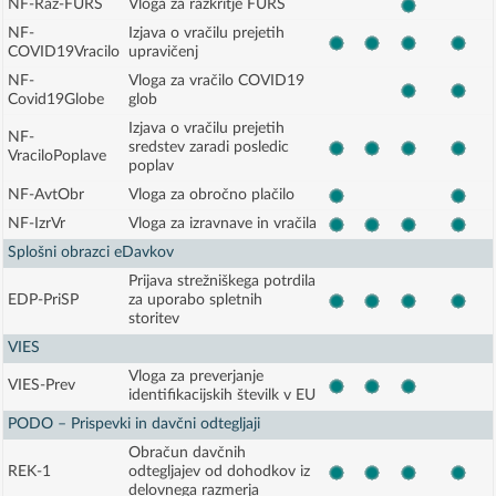
NF-Raz-FURS
Vloga za razkritje FURS
NF-
Izjava o vračilu prejetih
COVID19Vracilo
upravičenj
NF-
Vloga za vračilo COVID19
Covid19Globe
glob
Izjava o vračilu prejetih
NF-
sredstev zaradi posledic
VraciloPoplave
poplav
NF-AvtObr
Vloga za obročno plačilo
NF-IzrVr
Vloga za izravnave in vračila
Splošni obrazci eDavkov
Prijava strežniškega potrdila
EDP-PriSP
za uporabo spletnih
storitev
VIES
Vloga za preverjanje
VIES-Prev
identifikacijskih številk v EU
PODO – Prispevki in davčni odtegljaji
Obračun davčnih
REK-1
odtegljajev od dohodkov iz
delovnega razmerja