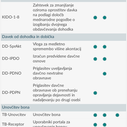
Zahtevek za zmanjšanje
oziroma oprostitev davka
na podlagi določb
KIDO-1-8
mednarodne pogodbe o
izogibanju dvojnega
obdavčevanja dohodka
Davek od dohodka in dobička
Vloga za medletno
DD-SprAkt
spremembo višine akontacij
Izračun predvidene davčne
DD-IPDO
osnove
Priglasitev uveljavljanja
DD-PDNO
davčno nevtralne
obravnave
Priglasitev davčne
obravnave ob prenehanju
DD-PDPN
opravljanja dejavnosti in
nadaljevanju po drugi osebi
Unovčitev bona
TB-Unovcitev
Unovčitev bona
Uporabniki portala za
TB-Receptor