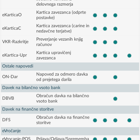
delovnega razmerja
Kartica zavezanca (odprte
eKarticaO
postavke)
Kartica zavezanca (carine in
eKarticaC
nedavčne terjatve)
Preverjanje vezanih knjig
VKR-Razkritje
računov
Kartica upravičenj
eKartica-Upr
zavezanca
Ostale napovedi
Napoved za odmero davka
ON-Dar
od prejetega darila
Davek na bilančno vsoto bank
Obračun davka na bilančno
DBVB
vsoto bank
Davek na finančne storitve
Obračun davka na finančne
DFS
storitve
eVročanje
eVrocanje-POS
Prijava/Odjava/Sprememba