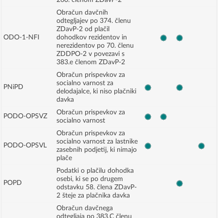
260. členom ZDavP-2
Obračun davčnih
odtegljajev po 374. členu
ZDavP-2 od plačil
ODO-1-NFI
dohodkov rezidentov in
nerezidentov po 70. členu
ZDDPO-2 v povezavi s
383.e členom ZDavP-2
Obračun prispevkov za
socialno varnost za
PNiPD
delodajalce, ki niso plačniki
davka
Obračun prispevkov za
PODO-OPSVZ
socialno varnost
Obračun prispevkov za
socialno varnost za lastnike
PODO-OPSVL
zasebnih podjetij, ki nimajo
plače
Podatki o plačilu dohodka
osebi, ki se po drugem
POPD
odstavku 58. člena ZDavP-
2 šteje za plačnika davka
Obračun davčnega
odtegljaja po 383.C členu