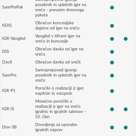
posebnih in spletnih iger na
SamPrePak
srečo - prevzem dnevnega
paketa
Obračun koncesijske
KDIS
dajatve od iger na srečo
Vpogled v šifrant iger na
IGR-Vpogled
srečo in koncesije
Obračun davka od iger na
DIS
srečo
DavS
Obračun davka od srečk
Samoprepoved igranja
SamPre
posebnih in spletnih iger na
srečo
Poročilo o realizaciji iz iger,
IGR-P1
napitnin in vstopnin
Mesečno poročilo o
realizaciji iz iger na srečo
IGR-IS
igralnic in igralnih salonov –
55. člen
Dovoljenja za uporabo
Dov-3B
igralnih naprav