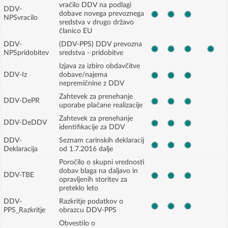
vračilo DDV na podlagi
DDV-
dobave novega prevoznega
NPSvracilo
sredstva v drugo državo
članico EU
DDV-
(DDV-PPS) DDV prevozna
NPSpridobitev
sredstva - pridobitve
Izjava za izbiro obdavčitve
DDV-Iz
dobave/najema
nepremičnine z DDV
Zahtevek za prenehanje
DDV-DePR
uporabe plačane realizacije
Zahtevek za prenehanje
DDV-DeDDV
identifikacije za DDV
DDV-
Seznam carinskih deklaracij
Deklaracija
od 1.7.2016 dalje
Poročilo o skupni vrednosti
dobav blaga na daljavo in
DDV-TBE
opravljenih storitev za
preteklo leto
DDV-
Razkritje podatkov o
PPS_Razkritje
obrazcu DDV-PPS
Obvestilo o