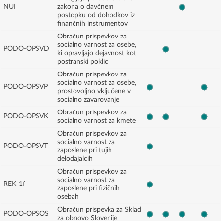
NUI
zakona o davčnem
postopku od dohodkov iz
finančnih instrumentov
Obračun prispevkov za
socialno varnost za osebe,
PODO-OPSVD
ki opravljajo dejavnost kot
postranski poklic
Obračun prispevkov za
socialno varnost za osebe,
PODO-OPSVP
prostovoljno vključene v
socialno zavarovanje
Obračun prispevkov za
PODO-OPSVK
socialno varnost za kmete
Obračun prispevkov za
socialno varnost za
PODO-OPSVT
zaposlene pri tujih
delodajalcih
Obračun prispevkov za
socialno varnost za
REK-1f
zaposlene pri fizičnih
osebah
Obračun prispevka za Sklad
PODO-OPSOS
za obnovo Slovenije