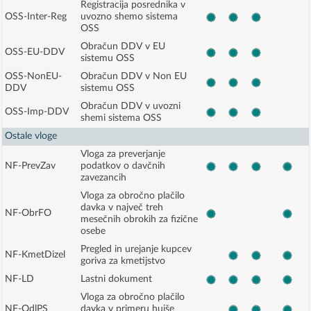
Registracija posrednika v
OSS-Inter-Reg
uvozno shemo sistema
OSS
Obračun DDV v EU
OSS-EU-DDV
sistemu OSS
OSS-NonEU-
Obračun DDV v Non EU
DDV
sistemu OSS
Obračun DDV v uvozni
OSS-Imp-DDV
shemi sistema OSS
Ostale vloge
Vloga za preverjanje
NF-PrevZav
podatkov o davčnih
zavezancih
Vloga za obročno plačilo
davka v največ treh
NF-ObrFO
mesečnih obrokih za fizične
osebe
Pregled in urejanje kupcev
NF-KmetDizel
goriva za kmetijstvo
NF-LD
Lastni dokument
Vloga za obročno plačilo
NF-OdlPS
davka v primeru hujše