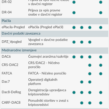
Prijava za vpis fizične osebe
DR-02
v davčni register
Prijava za vpis pravne
DR-04
osebe v davčni register
Plačila
ePlacila-Pregled
ePlačila (Pregled ePlačil)
Davčni podatki zavezanca
Vpogled v davčne podatke
DPZ_Vpogled
zavezanca
Mednarodne izmenjave
DAC6
Čezmejni aranžma/razkritje
CRS/DAC2 - Ničelno
CRS-DAC2
poročilo
FATCA
FATCA - Ničelno poročilo
Operaterji digitalnih
Dac7
platform
Deregistracija upravljavca
Dac8-DeReg
kriptosredstev
Ponudniki storitev v zvezi s
CARF-DAC8
kriptosredstvi