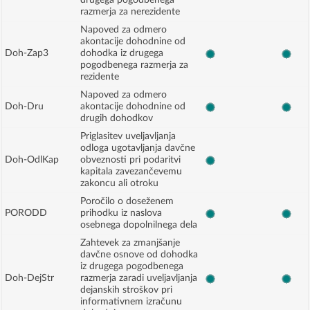
drugega pogodbenega
razmerja za nerezidente
Napoved za odmero
akontacije dohodnine od
Doh-Zap3
dohodka iz drugega
pogodbenega razmerja za
rezidente
Napoved za odmero
Doh-Dru
akontacije dohodnine od
drugih dohodkov
Priglasitev uveljavljanja
odloga ugotavljanja davčne
Doh-OdlKap
obveznosti pri podaritvi
kapitala zavezančevemu
zakoncu ali otroku
Poročilo o doseženem
PORODD
prihodku iz naslova
osebnega dopolnilnega dela
Zahtevek za zmanjšanje
davčne osnove od dohodka
iz drugega pogodbenega
Doh-DejStr
razmerja zaradi uveljavljanja
dejanskih stroškov pri
informativnem izračunu