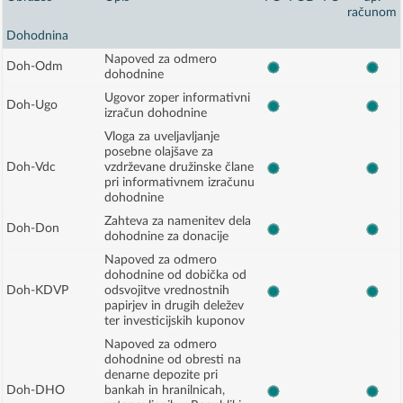
računom
Dohodnina
Napoved za odmero
Doh-Odm
dohodnine
Ugovor zoper informativni
Doh-Ugo
izračun dohodnine
Vloga za uveljavljanje
posebne olajšave za
Doh-Vdc
vzdrževane družinske člane
pri informativnem izračunu
dohodnine
Zahteva za namenitev dela
Doh-Don
dohodnine za donacije
Napoved za odmero
dohodnine od dobička od
Doh-KDVP
odsvojitve vrednostnih
papirjev in drugih deležev
ter investicijskih kuponov
Napoved za odmero
dohodnine od obresti na
denarne depozite pri
Doh-DHO
bankah in hranilnicah,