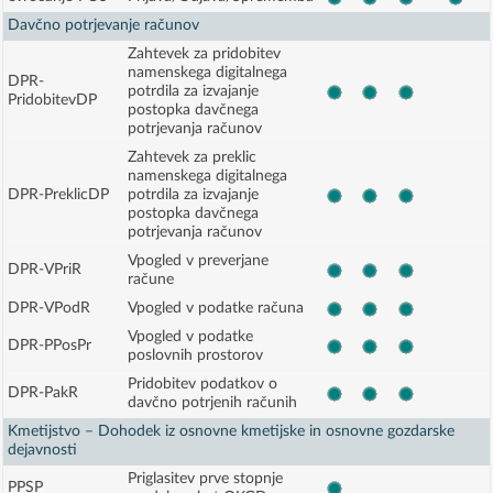
Davčno potrjevanje računov
Zahtevek za pridobitev
namenskega digitalnega
DPR-
potrdila za izvajanje
PridobitevDP
postopka davčnega
potrjevanja računov
Zahtevek za preklic
namenskega digitalnega
DPR-PreklicDP
potrdila za izvajanje
postopka davčnega
potrjevanja računov
Vpogled v preverjane
DPR-VPriR
račune
DPR-VPodR
Vpogled v podatke računa
Vpogled v podatke
DPR-PPosPr
poslovnih prostorov
Pridobitev podatkov o
DPR-PakR
davčno potrjenih računih
Kmetijstvo – Dohodek iz osnovne kmetijske in osnovne gozdarske
dejavnosti
Priglasitev prve stopnje
PPSP