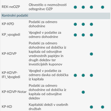
Obvestilo o nezmožnosti
REK-neOZP
odtegnitve OZP
Kontrolni podatki
Podatki za odmero
KP-KPD
dohodnine
Vpogled v podatke za
KP_vpogledi
odmero dohodnine
Podatki za odmero
dohodnine od dobička iz
kapitala od odsvojitve
KP-KDVP
vrednostnih papirjev in
drugih deležev ter
investicijskih kuponov
Vpogled v podatke za
KP-KDVP-
odmero davka od dobička
IFI_Vpogledi
iz kapitala
Podatki za odmero
dohodnine od dobička iz
KP-KDVP-Notar
kapitala od odsvojitve
deležev
Kapitalski deleži v osebnih
KP-KD
družbah