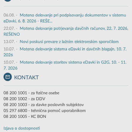
06.08.
-
Moteno delovanje pri podpisovanju dokumentov v sistemu
eDavki, 6. 8. 2026 - REŠE...
22.07.
-
Moteno delovanje potrjevanja davčnih računov, 22. 7. 2026,
REŠENO
13.07.
-
Novi poskusi prevare z lažnim elektronskim sporočilom
10.07.
-
Moteno delovanje sistema eDavki in davčnih blagajn, 10. 7.
2026
10.07.
-
Moteno delovanje storitev sistema eDavki in G2G, 10. - 11.
7. 2026
KONTAKT
08 200 1001 - za fizične osebe
08 200 1002 - za DDV
08 200 1003 - za davke poslovnih subjektov
05 297 6800 - tehnična pomoč uporabnikom
08 200 1005 - KC BON
Izjava o dostopnosti