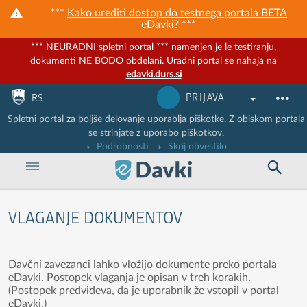
***
Kako urediti dostop do testnega portala BETA
eDavki?
***
*** NEURADNI spletni portal *** namenjen je le testiranju,
dokumenti NE BODO obdelani. Uradni portal se nahaja na
edavki.durs.si
Nadaljuj na vsebino
Nadaljuj na vsebino zaprtega portala
PRIJAVA
RS
Spletni portal za boljše delovanje uporablja piškotke. Z obiskom portala
se strinjate z uporabo piškotkov.
Podrobnosti
Skrij obvestilo
VLAGANJE DOKUMENTOV
Davčni zavezanci lahko vložijo dokumente preko portala
eDavki. Postopek vlaganja je opisan v treh korakih.
(Postopek predvideva, da je uporabnik že vstopil v portal
eDavki.)