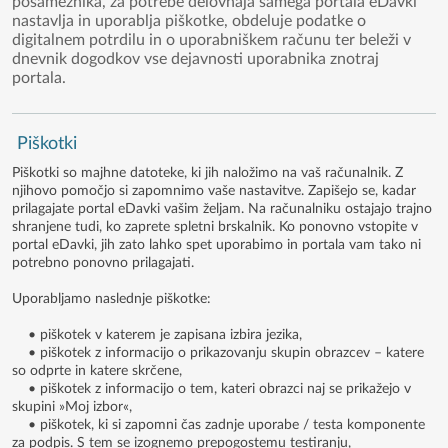
posameznika, za potrebe delovnaja samega portala eDavki
nastavlja in uporablja piškotke, obdeluje podatke o
digitalnem potrdilu in o uporabniškem računu ter beleži v
dnevnik dogodkov vse dejavnosti uporabnika znotraj
portala.
Piškotki
Piškotki so majhne datoteke, ki jih naložimo na vaš računalnik. Z
njihovo pomočjo si zapomnimo vaše nastavitve. Zapišejo se, kadar
prilagajate portal eDavki vašim željam. Na računalniku ostajajo trajno
shranjene tudi, ko zaprete spletni brskalnik. Ko ponovno vstopite v
portal eDavki, jih zato lahko spet uporabimo in portala vam tako ni
potrebno ponovno prilagajati.
Uporabljamo naslednje piškotke:
• piškotek v katerem je zapisana izbira jezika,
• piškotek z informacijo o prikazovanju skupin obrazcev – katere
so odprte in katere skrčene,
• piškotek z informacijo o tem, kateri obrazci naj se prikažejo v
skupini »Moj izbor«,
• piškotek, ki si zapomni čas zadnje uporabe / testa komponente
za podpis. S tem se izognemo prepogostemu testiranju,