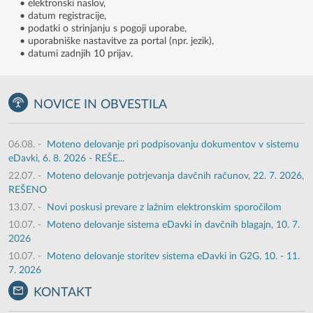
• elektronski naslov,
• datum registracije,
• podatki o strinjanju s pogoji uporabe,
• uporabniške nastavitve za portal (npr. jezik),
• datumi zadnjih 10 prijav.
NOVICE IN OBVESTILA
06.08.
-
Moteno delovanje pri podpisovanju dokumentov v sistemu
eDavki, 6. 8. 2026 - REŠE...
22.07.
-
Moteno delovanje potrjevanja davčnih računov, 22. 7. 2026,
REŠENO
13.07.
-
Novi poskusi prevare z lažnim elektronskim sporočilom
10.07.
-
Moteno delovanje sistema eDavki in davčnih blagajn, 10. 7.
2026
10.07.
-
Moteno delovanje storitev sistema eDavki in G2G, 10. - 11.
7. 2026
KONTAKT