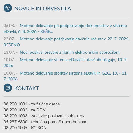
NOVICE IN OBVESTILA
06.08.
-
Moteno delovanje pri podpisovanju dokumentov v sistemu
eDavki, 6. 8. 2026 - REŠE...
22.07.
-
Moteno delovanje potrjevanja davčnih računov, 22. 7. 2026,
REŠENO
13.07.
-
Novi poskusi prevare z lažnim elektronskim sporočilom
10.07.
-
Moteno delovanje sistema eDavki in davčnih blagajn, 10. 7.
2026
10.07.
-
Moteno delovanje storitev sistema eDavki in G2G, 10. - 11.
7. 2026
KONTAKT
08 200 1001 - za fizične osebe
08 200 1002 - za DDV
08 200 1003 - za davke poslovnih subjektov
05 297 6800 - tehnična pomoč uporabnikom
08 200 1005 - KC BON