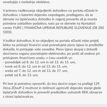
osvežujejo z naslednjo obdelavo.
V primeru razlikovanja objavljenih dohodkov na portalu eDavki in
dohodkov, s katerimi dejansko razpolagate, predlagamo, da se
obrnete na izplačevalca dohodka in najprej preverite ali je morda
potrebna uskladitev podatkov, nato pa se obrnete na Kontaktni
center FURS | FINANČNA UPRAVA REPUBLIKE SLOVENIJE (08 200
1003).
V kolikor dohodkov, ki so objavljeni na portalu eDavki niste prejeli,
lahko na pristojni finančni urad posredujete pisno izjavo in predložite
dokazila, ki potrjujejo vaše navedbe. Pisno izjavo skupaj z dokazili
davčnemu organu posredujete elektronsko, po pošti ali osebno pri
pristojnem finančnem uradu, v času uradnih ur:
- ponedeljek od 8. do 12. ure in od 13. do 15. ure,
- torek od 8. do 12. ure in od 13. do 15. ure,
- sreda od 7. do 12. ure in od 13. do 17. ure,
- petek od 8. do 13. ure.
Pri tem je potrebno opozoriti, da ima davčni organ na podlagi 129.
člena ZDavP-2 možnost in dolžnost ugotoviti dejansko stanje glede
izplačanih dohodkov in preveriti predložitev ustreznih REK obrazcev
s strani izplačevalcev.