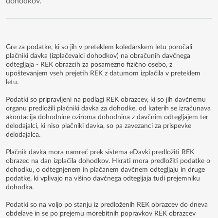
dohodkov.
Gre za podatke, ki so jih v preteklem koledarskem letu poročali
plačniki davka (izplačevalci dohodkov) na obračunih davčnega
odtegljaja - REK obrazcih za posamezno fizično osebo, z
upoštevanjem vseh prejetih REK z datumom izplačila v preteklem
letu.
Podatki so pripravljeni na podlagi REK obrazcev, ki so jih davčnemu
organu predložili plačniki davka za dohodke, od katerih se izračunava
akontacija dohodnine oziroma dohodnina z davčnim odtegljajem ter
delodajalci, ki niso plačniki davka, so pa zavezanci za prispevke
delodajalca.
Plačnik davka mora namreč prek sistema eDavki predložiti REK
obrazec na dan izplačila dohodkov. Hkrati mora predložiti podatke o
dohodku, o odtegnjenem in plačanem davčnem odtegljaju in druge
podatke, ki vplivajo na višino davčnega odtegljaja tudi prejemniku
dohodka.
Podatki so na voljo po stanju iz predloženih REK obrazcev do dneva
obdelave in se po prejemu morebitnih popravkov REK obrazcev