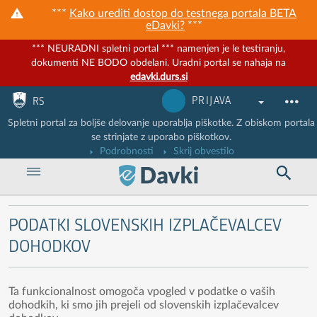
***
Kako urediti dostop do testnega portala BETA
eDavki?
***
*** NEURADNI spletni portal *** namenjen je le testiranju,
dokumenti NE BODO obdelani. Uradni portal se nahaja na
edavki.durs.si
Nadaljuj na vsebino
Nadaljuj na vsebino zaprtega portala
PRIJAVA
RS
Spletni portal za boljše delovanje uporablja piškotke. Z obiskom portala
se strinjate z uporabo piškotkov.
Podrobnosti
Skrij obvestilo
PODATKI SLOVENSKIH IZPLAČEVALCEV
DOHODKOV
Ta funkcionalnost omogoča vpogled v podatke o vaših
dohodkih, ki smo jih prejeli od slovenskih izplačevalcev