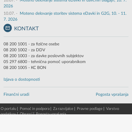
10.07.
-
Moteno delovanje sistema eDavki in davčnih blagajn, 10. 7.
2026
10.07.
-
Moteno delovanje storitev sistema eDavki in G2G, 10. - 11.
7. 2026
KONTAKT
08 200 1001 - za fizične osebe
08 200 1002 - za DDV
08 200 1003 - za davke poslovnih subjektov
05 297 6800 - tehnična pomoč uporabnikom
08 200 1005 - KC BON
Izjava o dostopnosti
Finančni uradi
Pogosta vprašanja
O portalu
|
Pomoč in podpora
|
Za razvijalce
|
Pravne podlage
|
Varstvo
podatkov
|
Obrazci
|
Pogosta vprašanja
© 2003 - 2026 -
Finančna uprava RS
eDavki portal v. 88.2.1.13903 [7. 08. 2026 01:37:50, EDP5-TWG-2/beta/52]