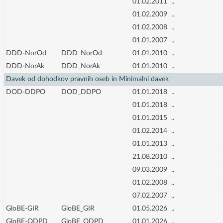
01.02.2011
..
01.02.2009
..
01.02.2008
..
01.01.2007
..
DDD-NorOd
DDD_NorOd
01.01.2010
..
DDD-NorAk
DDD_NorAk
01.01.2010
..
Davek od dohodkov pravnih oseb in Minimalni davek
DOD-DDPO
DOD_DDPO
01.01.2018
..
01.01.2018
..
01.01.2015
..
01.02.2014
..
01.01.2013
..
21.08.2010
..
09.03.2009
..
01.02.2008
..
07.02.2007
..
GloBE-GIR
GloBE_GIR
01.05.2026
..
GloBE-ODPD
GloBE_ODPD
01.01.2026
..