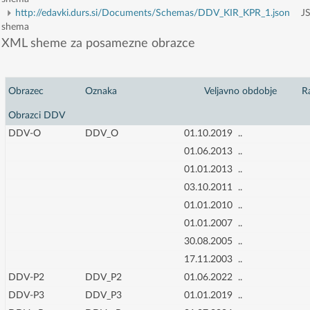
http://edavki.durs.si/Documents/Schemas/DDV_KIR_KPR_1.json
JS
shema
XML sheme za posamezne obrazce
Obrazec
Oznaka
Veljavno obdobje
Ra
Obrazci DDV
DDV-O
DDV_O
01.10.2019
..
01.06.2013
..
01.01.2013
..
03.10.2011
..
01.01.2010
..
01.01.2007
..
30.08.2005
..
17.11.2003
..
DDV-P2
DDV_P2
01.06.2022
..
DDV-P3
DDV_P3
01.01.2019
..