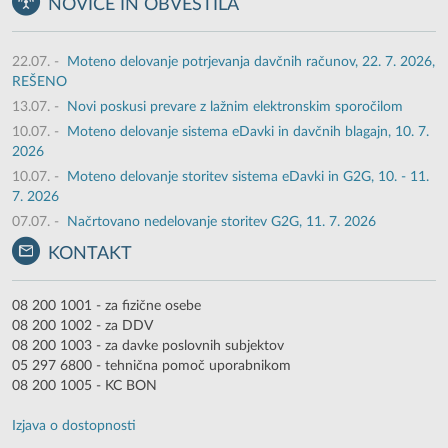
NOVICE IN OBVESTILA
22.07.
-
Moteno delovanje potrjevanja davčnih računov, 22. 7. 2026,
REŠENO
13.07.
-
Novi poskusi prevare z lažnim elektronskim sporočilom
10.07.
-
Moteno delovanje sistema eDavki in davčnih blagajn, 10. 7.
2026
10.07.
-
Moteno delovanje storitev sistema eDavki in G2G, 10. - 11.
7. 2026
07.07.
-
Načrtovano nedelovanje storitev G2G, 11. 7. 2026
KONTAKT
08 200 1001 - za fizične osebe
08 200 1002 - za DDV
08 200 1003 - za davke poslovnih subjektov
05 297 6800 - tehnična pomoč uporabnikom
08 200 1005 - KC BON
Izjava o dostopnosti