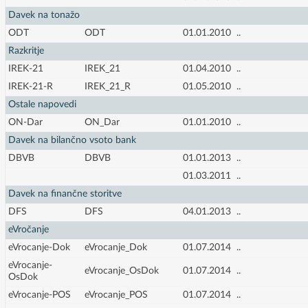
Davek na tonažo
ODT
ODT
01.01.2010
..
Razkritje
IREK-21
IREK_21
01.04.2010
..
IREK-21-R
IREK_21_R
01.05.2010
..
Ostale napovedi
ON-Dar
ON_Dar
01.01.2010
..
Davek na bilančno vsoto bank
DBVB
DBVB
01.01.2013
..
01.03.2011
..
Davek na finančne storitve
DFS
DFS
04.01.2013
..
eVročanje
eVrocanje-Dok
eVrocanje_Dok
01.07.2014
..
eVrocanje-
eVrocanje_OsDok
01.07.2014
..
OsDok
eVrocanje-POS
eVrocanje_POS
01.07.2014
..