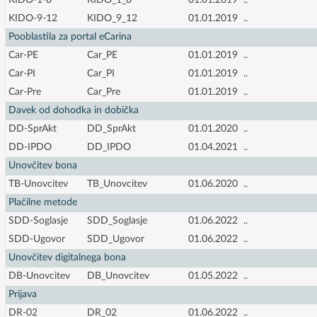
KIDO-1-8
KIDO_1_8
01.01.2019
..
KIDO-9-12
KIDO_9_12
01.01.2019
..
Pooblastila za portal eCarina
Car-PE
Car_PE
01.01.2019
..
Car-PI
Car_PI
01.01.2019
..
Car-Pre
Car_Pre
01.01.2019
..
Davek od dohodka in dobička
DD-SprAkt
DD_SprAkt
01.01.2020
..
DD-IPDO
DD_IPDO
01.04.2021
..
Unovčitev bona
TB-Unovcitev
TB_Unovcitev
01.06.2020
..
Plačilne metode
SDD-Soglasje
SDD_Soglasje
01.06.2022
..
SDD-Ugovor
SDD_Ugovor
01.06.2022
..
Unovčitev digitalnega bona
DB-Unovcitev
DB_Unovcitev
01.05.2022
..
Prijava
DR-02
DR_02
01.06.2022
..