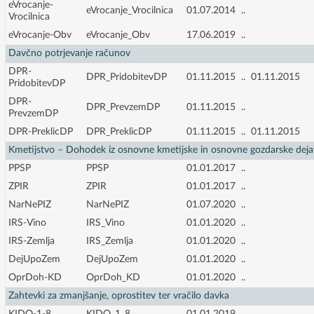
eVrocanje-
eVrocanje_Vrocilnica
01.07.2014
..
Vrocilnica
eVrocanje-Obv
eVrocanje_Obv
17.06.2019
..
Davčno potrjevanje računov
DPR-
DPR_PridobitevDP
01.11.2015
..
01.11.2015
PridobitevDP
DPR-
DPR_PrevzemDP
01.11.2015
..
PrevzemDP
DPR-PreklicDP
DPR_PreklicDP
01.11.2015
..
01.11.2015
Kmetijstvo – Dohodek iz osnovne kmetijske in osnovne gozdarske deja
PPSP
PPSP
01.01.2017
..
ZPIR
ZPIR
01.01.2017
..
NarNePIZ
NarNePIZ
01.07.2020
..
IRS-Vino
IRS_Vino
01.01.2020
..
IRS-Zemlja
IRS_Zemlja
01.01.2020
..
DejUpoZem
DejUpoZem
01.01.2020
..
OprDoh-KD
OprDoh_KD
01.01.2020
..
Zahtevki za zmanjšanje, oprostitev ter vračilo davka