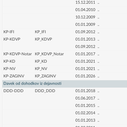
15.12.2011
..
01.04.2010
..
10.12.2009
..
01.01.2009
..
KP-IFI
KP_IFI
01.09.2012
..
KP-KDVP
KP_KDVP
01.01.2013
..
01.09.2012
..
KP-KDVP-Notar
KP_KDVP_Notar
01.01.2017
..
KP-KD
KP_KD
01.01.2021
..
KP-NV
KP_NV
01.01.2021
..
KP-ZAGINV
KP_ZAGINV
01.01.2026
..
Davek od dohodkov iz dejavnosti
DDD-DDD
DDD_DDD
01.01.2018
..
01.06.2017
..
01.01.2015
..
01.02.2014
..
01.01.2013
..