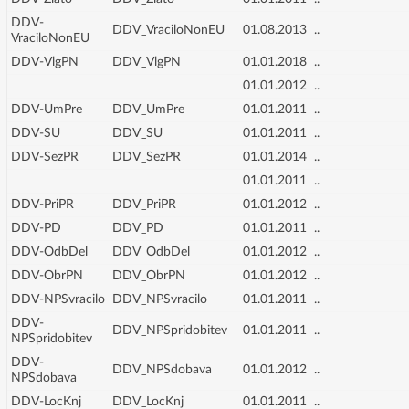
DDV-
DDV_VraciloNonEU
01.08.2013
..
VraciloNonEU
DDV-VlgPN
DDV_VlgPN
01.01.2018
..
01.01.2012
..
DDV-UmPre
DDV_UmPre
01.01.2011
..
DDV-SU
DDV_SU
01.01.2011
..
DDV-SezPR
DDV_SezPR
01.01.2014
..
01.01.2011
..
DDV-PriPR
DDV_PriPR
01.01.2012
..
DDV-PD
DDV_PD
01.01.2011
..
DDV-OdbDel
DDV_OdbDel
01.01.2012
..
DDV-ObrPN
DDV_ObrPN
01.01.2012
..
DDV-NPSvracilo
DDV_NPSvracilo
01.01.2011
..
DDV-
DDV_NPSpridobitev
01.01.2011
..
NPSpridobitev
DDV-
DDV_NPSdobava
01.01.2012
..
NPSdobava
DDV-LocKnj
DDV_LocKnj
01.01.2011
..