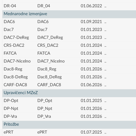
DR-04
DR_04
01.06.2022
..
Mednarodne izmenjave
DAC6
DAC6
01.09.2021
..
Dac7
Dac7
01.01.2023
..
DAC7-DeReg
DAC7_DeReg
01.01.2023
..
CRS-DAC2
CRS_DAC2
01.01.2024
..
FATCA
FATCA
01.01.2024
..
DAC7-Nicelno
DAC7_Nicelno
01.01.2024
..
Dac8-Reg
Dac8_Reg
01.01.2026
..
Dac8-DeReg
Dac8_DeReg
01.01.2026
..
CARF-DAC8
CARF_DAC8
01.06.2026
..
Upravičenci MZeZ
DP-Opt
DP_Opt
01.01.2025
..
DP-Npt
DP_Npt
01.01.2026
..
DP-Vra
DP_Vra
01.01.2026
..
Pritožbe
ePRT
ePRT
01.07.2025
..