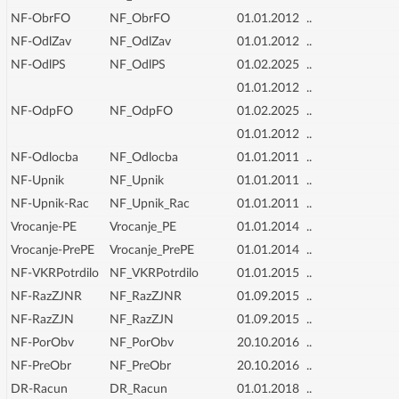
NF-ObrFO
NF_ObrFO
01.01.2012
..
NF-OdlZav
NF_OdlZav
01.01.2012
..
NF-OdlPS
NF_OdlPS
01.02.2025
..
01.01.2012
..
NF-OdpFO
NF_OdpFO
01.02.2025
..
01.01.2012
..
NF-Odlocba
NF_Odlocba
01.01.2011
..
NF-Upnik
NF_Upnik
01.01.2011
..
NF-Upnik-Rac
NF_Upnik_Rac
01.01.2011
..
Vrocanje-PE
Vrocanje_PE
01.01.2014
..
Vrocanje-PrePE
Vrocanje_PrePE
01.01.2014
..
NF-VKRPotrdilo
NF_VKRPotrdilo
01.01.2015
..
NF-RazZJNR
NF_RazZJNR
01.09.2015
..
NF-RazZJN
NF_RazZJN
01.09.2015
..
NF-PorObv
NF_PorObv
20.10.2016
..
NF-PreObr
NF_PreObr
20.10.2016
..
DR-Racun
DR_Racun
01.01.2018
..