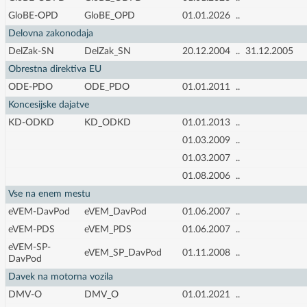
GloBE-OPD
GloBE_OPD
01.01.2026
..
Delovna zakonodaja
DelZak-SN
DelZak_SN
20.12.2004
..
31.12.2005
Obrestna direktiva EU
ODE-PDO
ODE_PDO
01.01.2011
..
Koncesijske dajatve
KD-ODKD
KD_ODKD
01.01.2013
..
01.03.2009
..
01.03.2007
..
01.08.2006
..
Vse na enem mestu
eVEM-DavPod
eVEM_DavPod
01.06.2007
..
eVEM-PDS
eVEM_PDS
01.06.2007
..
eVEM-SP-
eVEM_SP_DavPod
01.11.2008
..
DavPod
Davek na motorna vozila
DMV-O
DMV_O
01.01.2021
..