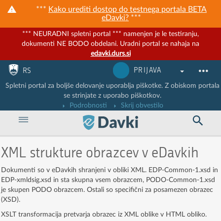
***
Kako urediti dostop do testnega portala BETA
eDavki?
***
*** NEURADNI spletni portal *** namenjen je le testiranju,
dokumenti NE BODO obdelani. Uradni portal se nahaja na
edavki.durs.si
Nadaljuj na vsebino
Nadaljuj na vsebino zaprtega portala
PRIJAVA
RS
Spletni portal za boljše delovanje uporablja piškotke. Z obiskom portala
se strinjate z uporabo piškotkov.
Podrobnosti
Skrij obvestilo
XML strukture obrazcev v eDavkih
Dokumenti so v eDavkih shranjeni v obliki XML. EDP-Common-1.xsd in
EDP-xmldsig.xsd in sta skupna vsem obrazcem, PODO-Common-1.xsd
je skupen PODO obrazcem. Ostali so specifični za posamezen obrazec
(XSD).
XSLT transformacija pretvarja obrazec iz XML oblike v HTML obliko.