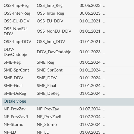
OSS-Imp-Reg
OSS_Imp_Reg
30.06.2023
..
OSS-Inter-Reg
OSS_Inter_Reg
30.06.2023
..
OSS-EU-DDV
OSS_EU_DDV
01.01.2021
..
OSS-NonEU-
OSS_NonEU_DDV
01.01.2021
..
DDV
OSS-Imp-DDV
OSS_Imp_DDV
01.01.2021
..
DDV-
DDV_DavObdobje
01.01.2023
..
DavObdobje
SME-Reg
SME_Reg
01.01.2024
..
SME-SprCont
SME_SprCont
01.01.2024
..
SME-DDV
SME_DDV
01.01.2024
..
SME-Final
SME_Final
01.01.2024
..
SME-DeReg
SME_DeReg
01.01.2024
..
Ostale vloge
NF-PrevZav
NF_PrevZav
01.07.2004
..
NF-PrevZavR
NF_PrevZavR
01.07.2004
..
NF-Storno
NF_Storno
01.07.2004
..
NF-LD
NF_LD
01.09.2023
..