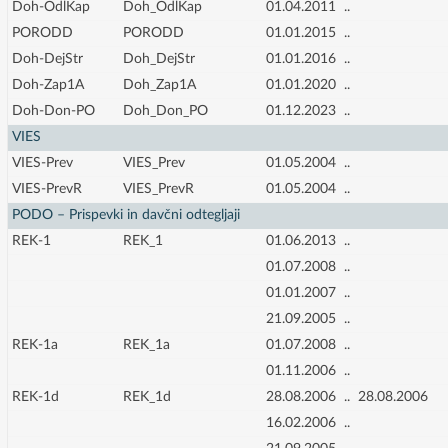
Doh-OdlKap
Doh_OdlKap
01.04.2011
..
PORODD
PORODD
01.01.2015
..
Doh-DejStr
Doh_DejStr
01.01.2016
..
Doh-Zap1A
Doh_Zap1A
01.01.2020
..
Doh-Don-PO
Doh_Don_PO
01.12.2023
..
VIES
VIES-Prev
VIES_Prev
01.05.2004
..
VIES-PrevR
VIES_PrevR
01.05.2004
..
PODO – Prispevki in davčni odtegljaji
REK-1
REK_1
01.06.2013
..
01.07.2008
..
01.01.2007
..
21.09.2005
..
REK-1a
REK_1a
01.07.2008
..
01.11.2006
..
REK-1d
REK_1d
28.08.2006
..
28.08.2006
16.02.2006
..