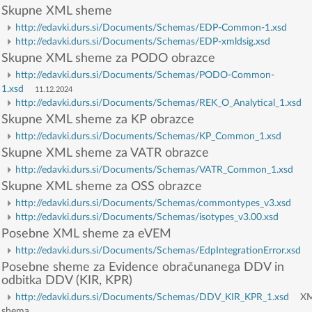
Skupne XML sheme
http://edavki.durs.si/Documents/Schemas/EDP-Common-1.xsd
http://edavki.durs.si/Documents/Schemas/EDP-xmldsig.xsd
Skupne XML sheme za PODO obrazce
http://edavki.durs.si/Documents/Schemas/PODO-Common-
1.xsd
11.12.2024
http://edavki.durs.si/Documents/Schemas/REK_O_Analytical_1.xsd
Skupne XML sheme za KP obrazce
http://edavki.durs.si/Documents/Schemas/KP_Common_1.xsd
Skupne XML sheme za VATR obrazce
http://edavki.durs.si/Documents/Schemas/VATR_Common_1.xsd
Skupne XML sheme za OSS obrazce
http://edavki.durs.si/Documents/Schemas/commontypes_v3.xsd
http://edavki.durs.si/Documents/Schemas/isotypes_v3.00.xsd
Posebne XML sheme za eVEM
http://edavki.durs.si/Documents/Schemas/EdpIntegrationError.xsd
Posebne sheme za Evidence obračunanega DDV in
odbitka DDV (KIR, KPR)
http://edavki.durs.si/Documents/Schemas/DDV_KIR_KPR_1.xsd
XM
shema