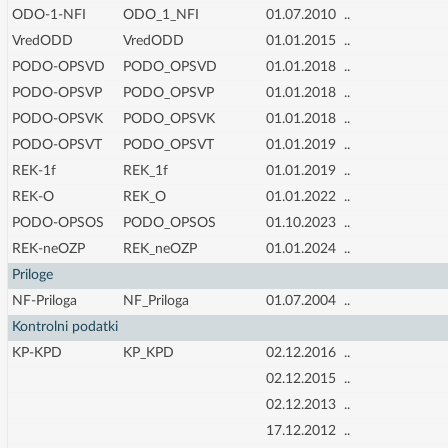
ODO-1-NFI
ODO_1_NFI
01.07.2010
..
VredODD
VredODD
01.01.2015
..
PODO-OPSVD
PODO_OPSVD
01.01.2018
..
PODO-OPSVP
PODO_OPSVP
01.01.2018
..
PODO-OPSVK
PODO_OPSVK
01.01.2018
..
PODO-OPSVT
PODO_OPSVT
01.01.2019
..
REK-1f
REK_1f
01.01.2019
..
REK-O
REK_O
01.01.2022
..
PODO-OPSOS
PODO_OPSOS
01.10.2023
..
REK-neOZP
REK_neOZP
01.01.2024
..
Priloge
NF-Priloga
NF_Priloga
01.07.2004
..
Kontrolni podatki
KP-KPD
KP_KPD
02.12.2016
..
02.12.2015
..
02.12.2013
..
17.12.2012
..