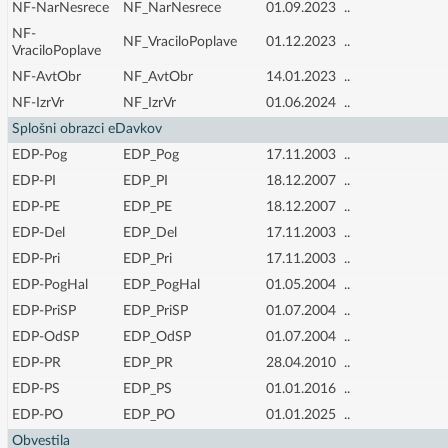
NF-NarNesrece
NF_NarNesrece
01.09.2023
..
NF-
NF_VraciloPoplave
01.12.2023
..
VraciloPoplave
NF-AvtObr
NF_AvtObr
14.01.2023
..
NF-IzrVr
NF_IzrVr
01.06.2024
..
Splošni obrazci eDavkov
EDP-Pog
EDP_Pog
17.11.2003
..
EDP-PI
EDP_PI
18.12.2007
..
EDP-PE
EDP_PE
18.12.2007
..
EDP-Del
EDP_Del
17.11.2003
..
EDP-Pri
EDP_Pri
17.11.2003
..
EDP-PogHal
EDP_PogHal
01.05.2004
..
EDP-PriSP
EDP_PriSP
01.07.2004
..
EDP-OdSP
EDP_OdSP
01.07.2004
..
EDP-PR
EDP_PR
28.04.2010
..
EDP-PS
EDP_PS
01.01.2016
..
EDP-PO
EDP_PO
01.01.2025
..
Obvestila