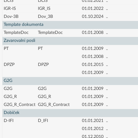
LICIS
LICIS
01.02.2021
..
IGR-IS
IGR_IS
01.01.2022
..
Dov-3B
Dov_3B
01.10.2024
..
Template dokumenta
TemplateDoc
TemplateDoc
01.01.2008
..
Zavarovalni posli
PT
PT
01.01.2009
..
01.01.2008
..
DPZP
DPZP
01.01.2015
..
01.01.2009
..
G2G
G2G
G2G
01.01.2009
..
G2G_R
G2G_R
01.01.2009
..
G2G_R_Contract
G2G_R_Contract
01.01.2009
..
Dobiček
D-IFI
D_IFI
01.01.2021
..
01.01.2012
..
01.12.2010
..