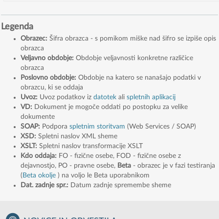
Legenda
Obrazec:
Šifra obrazca - s pomikom miške nad šifro se izpiše opis
obrazca
Veljavno obdobje:
Obdobje veljavnosti konkretne različice
obrazca
Poslovno obdobje:
Obdobje na katero se nanašajo podatki v
obrazcu, ki se oddaja
Uvoz:
Uvoz podatkov iz
datotek
ali
spletnih aplikacij
VD:
Dokument je mogoče oddati po postopku za velike
dokumente
SOAP:
Podpora
spletnim storitvam
(Web Services / SOAP)
XSD:
Spletni naslov XML sheme
XSLT:
Spletni naslov transformacije XSLT
Kdo oddaja:
FO - fizične osebe, FOD - fizične osebe z
dejavnostjo, PO - pravne osebe,
Beta
- obrazec je v fazi testiranja
(
Beta okolje
) na voljo le Beta uporabnikom
Dat. zadnje spr.:
Datum zadnje spremembe sheme