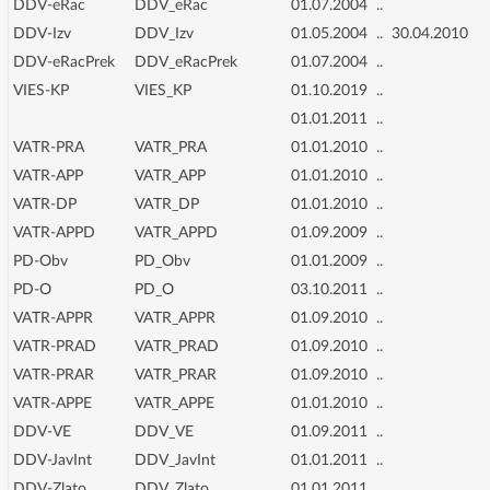
DDV-eRac
DDV_eRac
01.07.2004
..
DDV-Izv
DDV_Izv
01.05.2004
..
30.04.2010
DDV-eRacPrek
DDV_eRacPrek
01.07.2004
..
VIES-KP
VIES_KP
01.10.2019
..
01.01.2011
..
VATR-PRA
VATR_PRA
01.01.2010
..
VATR-APP
VATR_APP
01.01.2010
..
VATR-DP
VATR_DP
01.01.2010
..
VATR-APPD
VATR_APPD
01.09.2009
..
PD-Obv
PD_Obv
01.01.2009
..
PD-O
PD_O
03.10.2011
..
VATR-APPR
VATR_APPR
01.09.2010
..
VATR-PRAD
VATR_PRAD
01.09.2010
..
VATR-PRAR
VATR_PRAR
01.09.2010
..
VATR-APPE
VATR_APPE
01.01.2010
..
DDV-VE
DDV_VE
01.09.2011
..
DDV-JavInt
DDV_JavInt
01.01.2011
..
DDV-Zlato
DDV_Zlato
01.01.2011
..