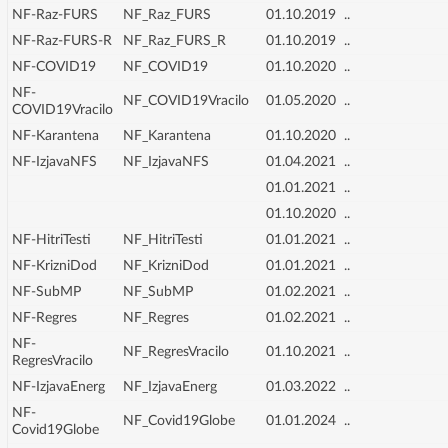
NF-Raz-FURS
NF_Raz_FURS
01.10.2019
..
NF-Raz-FURS-R
NF_Raz_FURS_R
01.10.2019
..
NF-COVID19
NF_COVID19
01.10.2020
..
NF-
NF_COVID19Vracilo
01.05.2020
..
COVID19Vracilo
NF-Karantena
NF_Karantena
01.10.2020
..
NF-IzjavaNFS
NF_IzjavaNFS
01.04.2021
..
01.01.2021
..
01.10.2020
..
NF-HitriTesti
NF_HitriTesti
01.01.2021
..
NF-KrizniDod
NF_KrizniDod
01.01.2021
..
NF-SubMP
NF_SubMP
01.02.2021
..
NF-Regres
NF_Regres
01.02.2021
..
NF-
NF_RegresVracilo
01.10.2021
..
RegresVracilo
NF-IzjavaEnerg
NF_IzjavaEnerg
01.03.2022
..
NF-
NF_Covid19Globe
01.01.2024
..
Covid19Globe