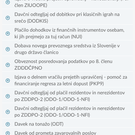
člen ZIUOOPE)
Davčni odtegljaj od dobitkov pri klasičnih igrah na
srečo (DODKIS)
Plačilo dohodkov iz finančnih instrumentov osebam,
ki jih prejmejo za tuj račun (NUI)
Dobava novega prevoznega sredstva iz Slovenije v
drugo državo članico
Obveznost posredovanja podatkov po 8. členu
ZDDDČPNO
Izjava o delnem vračilu prejetih upravičenj - pomoč za
financiranje regresa za letni dopust (PKP9)
Davčni odtegljaj od plačil rezidentov in nerezidentov
po ZDDPO-2 (ODO-1/ODO-1-NFI)
Davčni odtegljaj od plačil rezidentov in nerezidentov
po ZDDPO-2 (ODO-1/ODO-1-NFI)
Davek na tonažo (ODT)
Davek od prometa zavarovalnih poslov