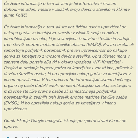
Če želite informacijo o tem ali vam je bil informativni izračun
dohodnine izdan, vnesite v iskalnik svojo davčno številko in kliknite
gumb Poišči.
Če želite informacijo o tem, ali ste kot fizična oseba upravičeni do
nakupa goriva za kmetijstvo, vnesite v iskalnik svojo enolično
identifikacijsko oznako, ki je sestavljena iz davčne številke in zadnjih
treh številk enotne matične številke občana (EMŠO). Pravna oseba ali
samostojni podjetnik posameznik preveri upravičenost do nakupa
goriva za kmetijstvo z vnosom davčne številke. Upravičenec mora v
zaprtem delu portala eDavki v okviru vpogleda »NF-KmetDizel -
Pregled in urejanje kupcev goriva za kmetijstvo« vnesti ime, priimek in
davčno številko osebe, ki bo opravljala nakup goriva za kmetijstvo v
imenu upravičenca. V tem primeru bo informacijski sistem davčnega
organa tej osebi dodelil enolično identifikacijsko oznako, sestavljeno
iz davčne številke pravne osebe ali samostojnega podjetnika
posameznika in zadnjih treh številk enotne matične številke osebe
(EMŠO), ki bo opravljala nakup goriva za kmetijstvo v imenu
upravičenca.
Gumb Iskanje Google omogoča iskanje po spletni strani Finančne
uprave.