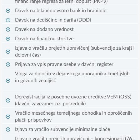
financiranje regresa za letni dopust (PKP9)
Davek na bilančno vsoto bank in hranilnic
Davek na dediščine in darila (DDD)
Davek na dodano vrednost
Davek na finančne storitve
Izjava o vračilu prejetih upravičenj (subvencije za krajši
delovni čas)
Prijava za vpis pravne osebe v davčni register
Vloga za določitev dejanskega uporabnika kmetijskih
in gozdnih zemljišč
Deregistracija iz posebne uvozne ureditve VEM (OSS)
(davčni zavezanec oz. posrednik)
Vračilo mesečnega temeljnega dohodka in oproščenih
plačil prispevkov
Izjava za vračilo subvencije minimalne plače
Izjava o vračilu prejetih upravičenj – koncesionarji (76.