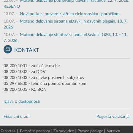
22.07.
-
Moteno delovanje potrjevanja davčnih računov, 22. 7. 2026,
REŠENO
13.07.
-
Novi poskusi prevare z lažnim elektronskim sporočilom
10.07.
-
Moteno delovanje sistema eDavki in davčnih blagajn, 10. 7.
2026
10.07.
-
Moteno delovanje storitev sistema eDavki in G2G, 10. - 11.
7. 2026
KONTAKT
08 200 1001 - za fizične osebe
08 200 1002 - za DDV
08 200 1003 - za davke poslovnih subjektov
05 297 6800 - tehnična pomoč uporabnikom
08 200 1005 - KC BON
Izjava o dostopnosti
Finančni uradi
Pogosta vprašanja
O portalu
|
Pomoč in podpora
|
Za razvijalce
|
Pravne podlage
|
Varstvo