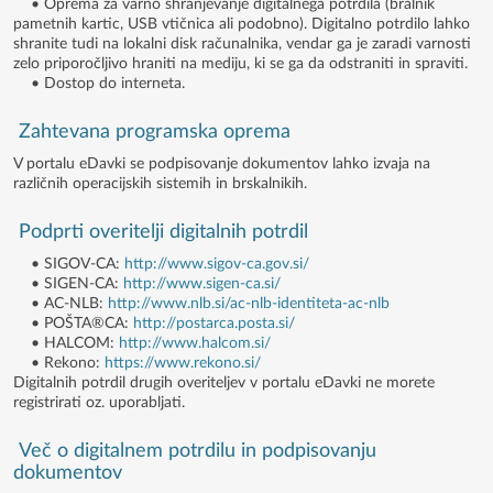
• Oprema za varno shranjevanje digitalnega potrdila (bralnik
pametnih kartic, USB vtičnica ali podobno). Digitalno potrdilo lahko
shranite tudi na lokalni disk računalnika, vendar ga je zaradi varnosti
zelo priporočljivo hraniti na mediju, ki se ga da odstraniti in spraviti.
• Dostop do interneta.
Zahtevana programska oprema
V portalu eDavki se podpisovanje dokumentov lahko izvaja na
različnih operacijskih sistemih in brskalnikih.
Podprti overitelji digitalnih potrdil
• SIGOV-CA:
http://www.sigov-ca.gov.si/
• SIGEN-CA:
http://www.sigen-ca.si/
• AC-NLB:
http://www.nlb.si/ac-nlb-identiteta-ac-nlb
• POŠTA®CA:
http://postarca.posta.si/
• HALCOM:
http://www.halcom.si/
• Rekono:
https://www.rekono.si/
Digitalnih potrdil drugih overiteljev v portalu eDavki ne morete
registrirati oz. uporabljati.
Več o digitalnem potrdilu in podpisovanju
dokumentov