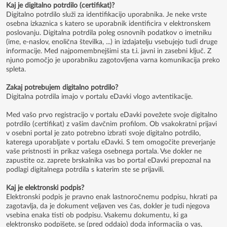
Kaj je digitalno potrdilo (certifikat)?
Digitalno potrdilo služi za identifikacijo uporabnika. Je neke vrste
osebna izkaznica s katero se uporabnik identificira v elektronskem
poslovanju. Digitalna potrdila poleg osnovnih podatkov o imetniku
(ime, e-naslov, enolična številka, ...) in izdajatelju vsebujejo tudi druge
informacije. Med najpomembnejšimi sta t.i. javni in zasebni ključ. Z
njuno pomočjo je uporabniku zagotovljena varna komunikacija preko
spleta.
Zakaj potrebujem digitalno potrdilo?
Digitalna potrdila imajo v portalu eDavki vlogo avtentikacije.
Med vašo prvo registracijo v portalu eDavki povežete svoje digitalno
potrdilo (certifikat) z vašim davčnim profilom. Ob vsakokratni prijavi
v osebni portal je zato potrebno izbrati svoje digitalno potrdilo,
katerega uporabljate v portalu eDavki. S tem omogočite preverjanje
vaše pristnosti in prikaz vašega osebnega portala. Vse dokler ne
zapustite oz. zaprete brskalnika vas bo portal eDavki prepoznal na
podlagi digitalnega potrdila s katerim ste se prijavili.
Kaj je elektronski podpis?
Elektronski podpis je pravno enak lastnoročnemu podpisu, hkrati pa
zagotavlja, da je dokument veljaven ves čas, dokler je tudi njegova
vsebina enaka tisti ob podpisu. Vsakemu dokumentu, ki ga
elektronsko podpišete, se (pred oddajo) doda informacija o vas,