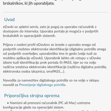
brskalnikov, ki jih uporabljate.
Uvod
eDavki so spletni servis, zato je pogoj za uporabo računalnik z
dostopom do interneta. Uporaba portala je mogoča v podprtih
brskalnikih in operacijskih sistemih.
Prijava v osebni profil eDavkov se izvede z uporabo enega od
podprtih sredstev elektronske identifikacije (digitalno potrdilo enega
od podprtih overiteljev, uporabniško ime in geslo (velja tudi za
mobilno aplikacijo eDavki). Uporabnik lahko ob vstopu v eDavke
izbere tudi identifikacijo prek portala SI-PASS, kjer so na voljo
različna sredstva elektronske identifikacije (različna digitalna potrdila,
elektronska oseba izkaznica, smsPASS,...).
Navodila za namestitev digitalnega potrdila so na voljo v sklopu
navodil za
Preverjanje digitalnega potrdila
.
Priporočljiva strojna oprema
• Namizni ali prenosni računalnik (PC ali Mac) ustrezne
konfiguracije glede na operacijski sistem.