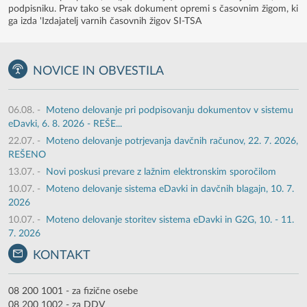
podpisniku. Prav tako se vsak dokument opremi s časovnim žigom, ki
ga izda 'Izdajatelj varnih časovnih žigov SI-TSA
NOVICE IN OBVESTILA
06.08.
-
Moteno delovanje pri podpisovanju dokumentov v sistemu
eDavki, 6. 8. 2026 - REŠE...
22.07.
-
Moteno delovanje potrjevanja davčnih računov, 22. 7. 2026,
REŠENO
13.07.
-
Novi poskusi prevare z lažnim elektronskim sporočilom
10.07.
-
Moteno delovanje sistema eDavki in davčnih blagajn, 10. 7.
2026
10.07.
-
Moteno delovanje storitev sistema eDavki in G2G, 10. - 11.
7. 2026
KONTAKT
08 200 1001 - za fizične osebe
08 200 1002 - za DDV