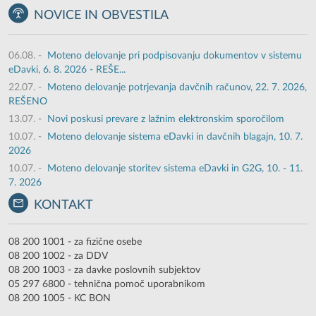
NOVICE IN OBVESTILA
06.08.
-
Moteno delovanje pri podpisovanju dokumentov v sistemu
eDavki, 6. 8. 2026 - REŠE...
22.07.
-
Moteno delovanje potrjevanja davčnih računov, 22. 7. 2026,
REŠENO
13.07.
-
Novi poskusi prevare z lažnim elektronskim sporočilom
10.07.
-
Moteno delovanje sistema eDavki in davčnih blagajn, 10. 7.
2026
10.07.
-
Moteno delovanje storitev sistema eDavki in G2G, 10. - 11.
7. 2026
KONTAKT
08 200 1001 - za fizične osebe
08 200 1002 - za DDV
08 200 1003 - za davke poslovnih subjektov
05 297 6800 - tehnična pomoč uporabnikom
08 200 1005 - KC BON