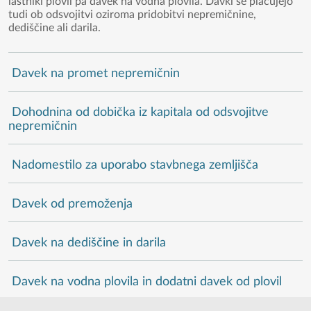
lastniki plovil pa davek na vodna plovila. Davki se plačujejo
tudi ob odsvojitvi oziroma pridobitvi nepremičnine,
dediščine ali darila.
Davek na promet nepremičnin
Dohodnina od dobička iz kapitala od odsvojitve
nepremičnin
Nadomestilo za uporabo stavbnega zemljišča
Davek od premoženja
Davek na dediščine in darila
Davek na vodna plovila in dodatni davek od plovil