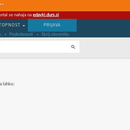
**
rtal se nahaja na
edavki.durs.si
TOPNOST
PRIJAVA
.
Podrobnosti
Skrij obvestilo
i
a lahko: