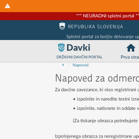
*** NEURADNI spletni portal **
Nadaljuj na vsebino
Nadaljuj na vsebino zaprtega portala
REPUBLIKA SLOVENIJA
Spletni portal za boljše delovanje u
Prva stra
DRŽAVNI DAVČNI PORTAL
Napoved
Napoved za odmer
Za davčne zavezance, ki niso registrirani 
• izpolnite in naredite testni izr
• izpolnite, natisnete in oddate v
(Za tiskanje obrazca potrebujet
Izpolnjenega obrazca za neregistrirane u