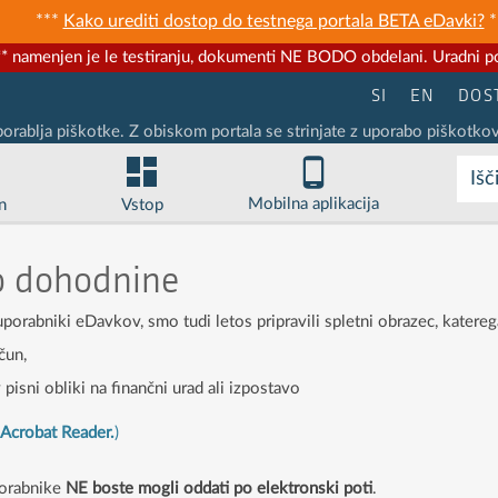
***
Kako urediti dostop do testnega portala BETA eDavki?
*
* namenjen je le testiranju, dokumenti NE BODO obdelani. Uradni po
SI
EN
DOS
porablja piškotke. Z obiskom portala se strinjate z uporabo piškotkov
Išč
Mobilna aplikacija
n
Vstop
o dohodnine
uporabniki eDavkov, smo tudi letos pripravili spletni obrazec, katereg
ačun,
 pisni obliki na finančni urad ali izpostavo
e
Acrobat Reader.
)
porabnike
NE boste mogli oddati po elektronski poti
.