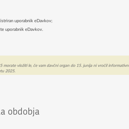
gistriran uporabnik eDavkov;
iste uporabnik eDavkov.
rate vložiti le, če vam davčni organ do 15. junija ni vročil informativn
etu 2025.
la obdobja