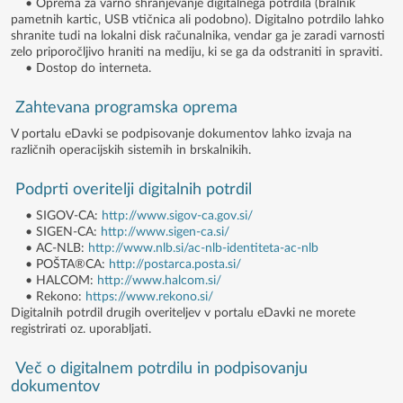
• Oprema za varno shranjevanje digitalnega potrdila (bralnik
pametnih kartic, USB vtičnica ali podobno). Digitalno potrdilo lahko
shranite tudi na lokalni disk računalnika, vendar ga je zaradi varnosti
zelo priporočljivo hraniti na mediju, ki se ga da odstraniti in spraviti.
• Dostop do interneta.
Zahtevana programska oprema
V portalu eDavki se podpisovanje dokumentov lahko izvaja na
različnih operacijskih sistemih in brskalnikih.
Podprti overitelji digitalnih potrdil
• SIGOV-CA:
http://www.sigov-ca.gov.si/
• SIGEN-CA:
http://www.sigen-ca.si/
• AC-NLB:
http://www.nlb.si/ac-nlb-identiteta-ac-nlb
• POŠTA®CA:
http://postarca.posta.si/
• HALCOM:
http://www.halcom.si/
• Rekono:
https://www.rekono.si/
Digitalnih potrdil drugih overiteljev v portalu eDavki ne morete
registrirati oz. uporabljati.
Več o digitalnem potrdilu in podpisovanju
dokumentov