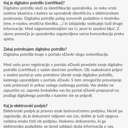
Kaj je digitalno potrdilo (certifikat)?
Digitalno potrdilo služi za identifikacijo uporabnika. Je neke vrste
osebna izkaznica s katero se uporabnik identificira v elektronskem
poslovanju. Digitalna potrdila poleg osnovnih podatkov o imetniku
(ime, e-naslov, enolična številka, ...) in izdajatelju vsebujejo tudi druge
informacije. Med najpomembnejšimi sta t.i. javni in zasebni ključ. Z
njuno pomočjo je uporabniku zagotovljena varna komunikacija preko
spleta.
Zakaj potrebujem digitalno potrdilo?
Digitalna potrdila imajo v portalu eDavki vlogo avtentikacije.
Med vašo prvo registracijo v portalu eDavki povežete svoje digitalno
potrdilo (certifikat) z vašim davčnim profilom. Ob vsakokratni prijavi
v osebni portal je zato potrebno izbrati svoje digitalno potrdilo,
katerega uporabljate v portalu eDavki. S tem omogočite preverjanje
vaše pristnosti in prikaz vašega osebnega portala. Vse dokler ne
zapustite oz. zaprete brskalnika vas bo portal eDavki prepoznal na
podlagi digitalnega potrdila s katerim ste se prijavili.
Kaj je elektronski podpis?
Elektronski podpis je pravno enak lastnoročnemu podpisu, hkrati pa
zagotavlja, da je dokument veljaven ves čas, dokler je tudi njegova
vsebina enaka tisti ob podpisu. Vsakemu dokumentu, ki ga
elektronsko podpišete, se (pred oddajo) doda informacija o vas,