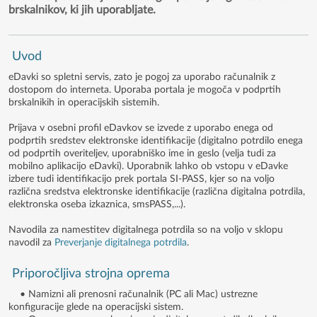
brskalnikov, ki jih uporabljate.
Uvod
eDavki so spletni servis, zato je pogoj za uporabo računalnik z
dostopom do interneta. Uporaba portala je mogoča v podprtih
brskalnikih in operacijskih sistemih.
Prijava v osebni profil eDavkov se izvede z uporabo enega od
podprtih sredstev elektronske identifikacije (digitalno potrdilo enega
od podprtih overiteljev, uporabniško ime in geslo (velja tudi za
mobilno aplikacijo eDavki). Uporabnik lahko ob vstopu v eDavke
izbere tudi identifikacijo prek portala SI-PASS, kjer so na voljo
različna sredstva elektronske identifikacije (različna digitalna potrdila,
elektronska oseba izkaznica, smsPASS,...).
Navodila za namestitev digitalnega potrdila so na voljo v sklopu
navodil za
Preverjanje digitalnega potrdila
.
Priporočljiva strojna oprema
• Namizni ali prenosni računalnik (PC ali Mac) ustrezne
konfiguracije glede na operacijski sistem.