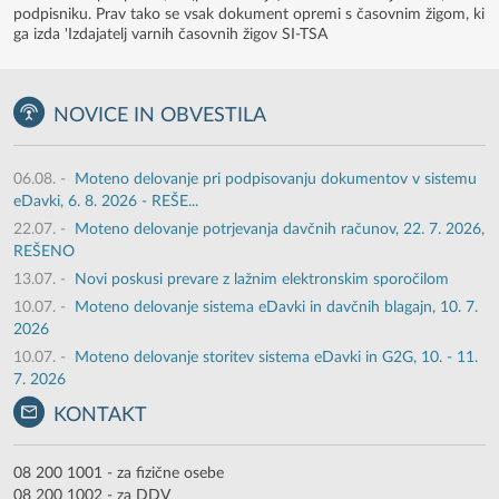
podpisniku. Prav tako se vsak dokument opremi s časovnim žigom, ki
ga izda 'Izdajatelj varnih časovnih žigov SI-TSA
NOVICE IN OBVESTILA
06.08.
-
Moteno delovanje pri podpisovanju dokumentov v sistemu
eDavki, 6. 8. 2026 - REŠE...
22.07.
-
Moteno delovanje potrjevanja davčnih računov, 22. 7. 2026,
REŠENO
13.07.
-
Novi poskusi prevare z lažnim elektronskim sporočilom
10.07.
-
Moteno delovanje sistema eDavki in davčnih blagajn, 10. 7.
2026
10.07.
-
Moteno delovanje storitev sistema eDavki in G2G, 10. - 11.
7. 2026
KONTAKT
08 200 1001 - za fizične osebe
08 200 1002 - za DDV