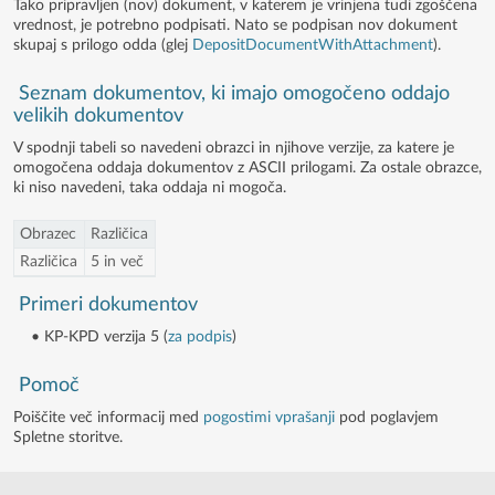
Tako pripravljen (nov) dokument, v katerem je vrinjena tudi zgoščena
vrednost, je potrebno podpisati. Nato se podpisan nov dokument
skupaj s prilogo odda (glej
DepositDocumentWithAttachment
).
Seznam dokumentov, ki imajo omogočeno oddajo
velikih dokumentov
V spodnji tabeli so navedeni obrazci in njihove verzije, za katere je
omogočena oddaja dokumentov z ASCII prilogami. Za ostale obrazce,
ki niso navedeni, taka oddaja ni mogoča.
Obrazec
Različica
Različica
5 in več
Primeri dokumentov
• KP-KPD verzija 5 (
za podpis
)
Pomoč
Poiščite več informacij med
pogostimi vprašanji
pod poglavjem
Spletne storitve.