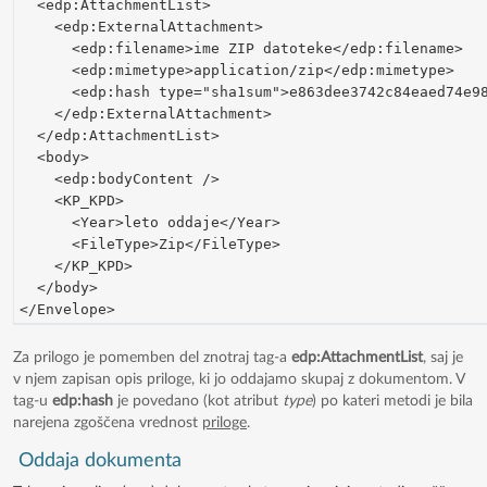
  <edp:AttachmentList>
    <edp:ExternalAttachment>
      <edp:filename>ime ZIP datoteke</edp:filename>
      <edp:mimetype>application/zip</edp:mimetype>
      <edp:hash type="sha1sum">e863dee3742c84eaed74e9
    </edp:ExternalAttachment>
  </edp:AttachmentList>
  <body>
    <edp:bodyContent /> 
    <KP_KPD>
      <Year>leto oddaje</Year> 
      <FileType>Zip</FileType> 
    </KP_KPD>
  </body>
</Envelope>
Za prilogo je pomemben del znotraj tag-a
edp:AttachmentList
, saj je
v njem zapisan opis priloge, ki jo oddajamo skupaj z dokumentom. V
tag-u
edp:hash
je povedano (kot atribut
type
) po kateri metodi je bila
narejena zgoščena vrednost
priloge
.
Oddaja dokumenta