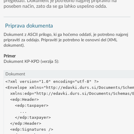
pregledati. Dokument je potrebno najprej pripraviti na
poseben način, zato da se ga lahko uspešno odda.
Priprava dokumenta
Dokument z ASCII prilogo, ki ga hočemo oddati, je potrebno najprej
pripraviti za oddajo. Pripraviti je potrebno le osnovni del (XML
dokument).
Primer
Dokument KP-KPD (verzija 5):
Dokument
<?xml version="1.0" encoding="utf-8" ?> 
<Envelope xmlns="http://edavki.durs.si/Documents/Sche
  xmlns:edp="http://edavki.durs.si/Documents/Schemas/
  <edp:Header>
    <edp:taxpayer>
      ...
    </edp:taxpayer>
  </edp:Header>
  <edp:Signatures /> 