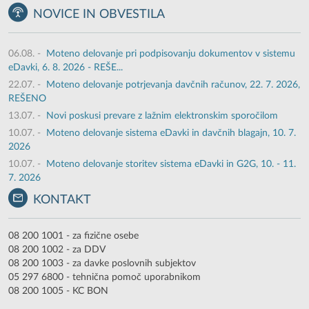
NOVICE IN OBVESTILA
06.08.
-
Moteno delovanje pri podpisovanju dokumentov v sistemu
eDavki, 6. 8. 2026 - REŠE...
22.07.
-
Moteno delovanje potrjevanja davčnih računov, 22. 7. 2026,
REŠENO
13.07.
-
Novi poskusi prevare z lažnim elektronskim sporočilom
10.07.
-
Moteno delovanje sistema eDavki in davčnih blagajn, 10. 7.
2026
10.07.
-
Moteno delovanje storitev sistema eDavki in G2G, 10. - 11.
7. 2026
KONTAKT
08 200 1001 - za fizične osebe
08 200 1002 - za DDV
08 200 1003 - za davke poslovnih subjektov
05 297 6800 - tehnična pomoč uporabnikom
08 200 1005 - KC BON