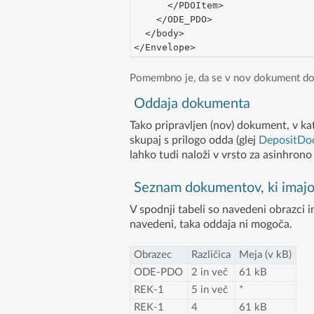
      </PDOItem>
    </ODE_PDO>
  </body>
</Envelope>
Pomembno je, da se v nov dokument do
Oddaja dokumenta
Tako pripravljen (nov) dokument, v k
skupaj s prilogo odda (glej
DepositDo
lahko tudi naloži v vrsto za asinhrono
Seznam dokumentov, ki imaj
V spodnji tabeli so navedeni obrazci i
navedeni, taka oddaja ni mogoča.
Obrazec
Različica
Meja (v kB)
ODE-PDO
2 in več
61 kB
REK-1
5 in več
*
REK-1
4
61 kB