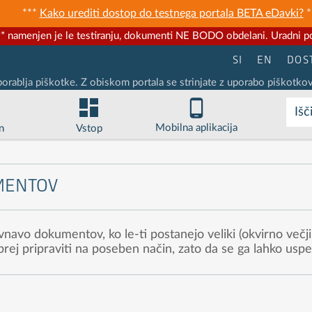
***
Kako urediti dostop do testnega portala BETA eDavki?
*
* namenjen je le testiranju, dokumenti NE BODO obdelani. Uradni po
SI
EN
DOS
porablja piškotke. Z obiskom portala se strinjate z uporabo piškotkov
Išč
Mobilna aplikacija
n
Vstop
MENTOV
vo dokumentov, ko le-ti postanejo veliki (okvirno večji 
rej pripraviti na poseben način, zato da se ga lahko usp