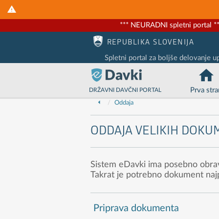
*** NEURADNI spletni portal **
Nadaljuj na vsebino
Nadaljuj na vsebino zaprtega portala
REPUBLIKA SLOVENIJA
Spletni portal za boljše delovanje u
Prva stra
DRŽAVNI DAVČNI PORTAL
Oddaja
ODDAJA VELIKIH DOKU
Sistem eDavki ima posebno obravna
Takrat je potrebno dokument najp
Priprava dokumenta