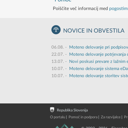
Poiščite več informacij med
pogostimi
NOVICE IN OBVESTILA
06.08.
-
Moteno delovanje pri podpisov
22.07.
-
Moteno delovanje potrjevanja 
13.07.
-
Novi poskusi prevare z lažnim
10.07.
-
Moteno delovanje sistema eDavk
10.07.
-
Moteno delovanje storitev sist
Republika Slovenija
O portalu
|
Pomoč in podpora
|
Za razvijalce
|
Pr