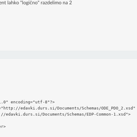
nt lahko "logično" razdelimo na 2
1.0" encoding="utf-8"?>
="http://edavki.durs.si/Documents/Schemas/ODE_PDO_2.xsd"
://edavki.durs.si/Documents/Schemas/EDP-Common-1.xsd">
er>