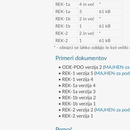
REK-1a
4 in več
*
REK-1a
3
61 kB
REK-1b
2 in več
*
REK-1b
1
61 kB
REK-2
2 in več
*
REK-2
1
61 kB
* - obrazci se lahko oddajo le kot velik
Primeri dokumentov
• ODE-PDO verzija 2 (
MAJHEN-za 
• REK-1 verzija 5 (
MAJHEN-za pod
• REK-1 verzija 4
• REK-1a verzija 4
• REK-1a verzija 3
• REK-1b verzija 2
• REK-1b verzija 1
• REK-2 verzija 2 (
MAJHEN-za pod
• REK-2 verzija 1
Pomoč