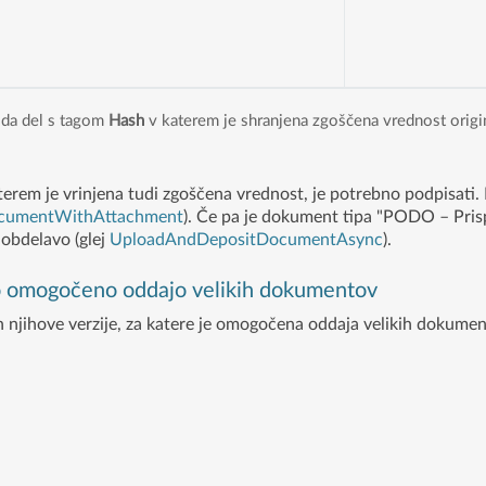
da del s tagom
Hash
v katerem je shranjena zgoščena vrednost orig
aterem je vrinjena tudi zgoščena vrednost, je potrebno podpisat
cumentWithAttachment
). Če pa je dokument tipa "PODO – Prispe
 obdelavo (glej
UploadAndDepositDocumentAsync
).
o omogočeno oddajo velikih dokumentov
n njihove verzije, za katere je omogočena oddaja velikih dokument