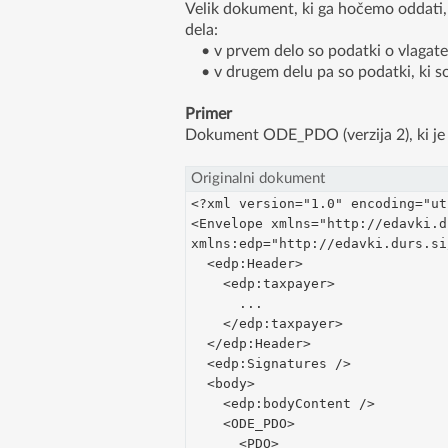
Velik dokument, ki ga hočemo oddati, 
dela:
• v prvem delo so podatki o vlagate
• v drugem delu pa so podatki, ki so
Primer
Dokument ODE_PDO (verzija 2), ki je v
Originalni dokument
<?xml version="1.0" encoding="ut
<Envelope xmlns="http://edavki.d
xmlns:edp="http://edavki.durs.si
  <edp:Header>
    <edp:taxpayer>
      ...
    </edp:taxpayer>
  </edp:Header>
  <edp:Signatures />
  <body>
    <edp:bodyContent />
    <ODE_PDO>
      <PDO>