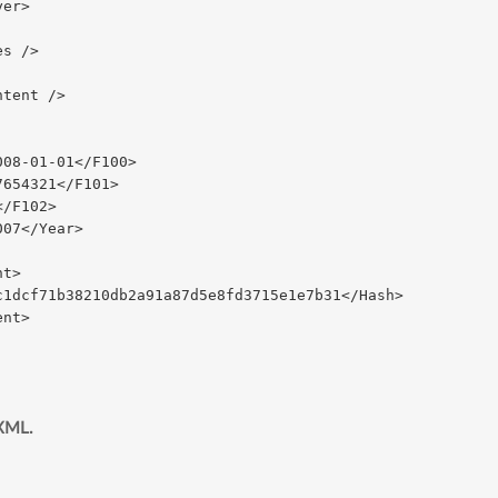
yer>
es />
ntent />
008-01-01</F100>
7654321</F101>
</F102>
007</Year>
nt>
c1dcf71b38210db2a91a87d5e8fd3715e1e7b31</Hash>
ent>
 XML.