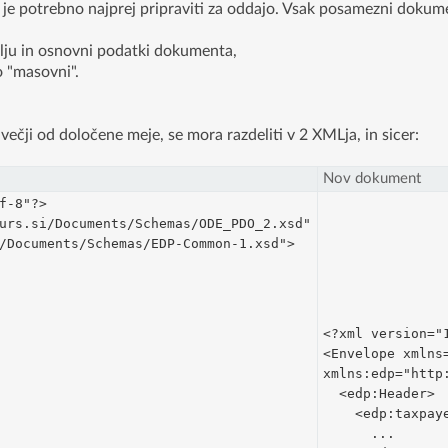
je potrebno najprej pripraviti za oddajo. Vsak posamezni dokume
lju in osnovni podatki dokumenta,
 "masovni".
ečji od določene meje, se mora razdeliti v 2 XMLja, in sicer:
Nov dokument
f-8"?>
urs.si/Documents/Schemas/ODE_PDO_2.xsd"
/Documents/Schemas/EDP-Common-1.xsd">
<?xml version="
<Envelope xmlns
xmlns:edp="http
  <edp:Header>
    <edp:taxpay
      ...