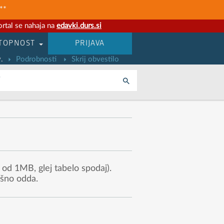
**
rtal se nahaja na
edavki.durs.si
TOPNOST
PRIJAVA
.
Podrobnosti
Skrij obvestilo
i
od 1MB, glej tabelo spodaj).
ešno odda.