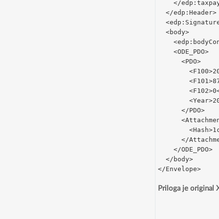
    </edp:taxpa
  </edp:Header>
  <edp:Signatur
  <body>
    <edp:bodyCo
    <ODE_PDO>
      <PDO>
        <F100>2
        <F101>8
        <F102>0
        <Year>2
      </PDO>
      <Attachme
        <Hash>1
      </Attachm
    </ODE_PDO>
  </body>
</Envelope>
Priloga je original