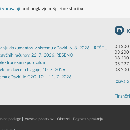
 vprašanji
pod poglavjem Spletne storitve.
08 200 
anju dokumentov v sistemu eDavki, 6. 8. 2026 - REŠE...
08 200
davčnih računov, 22. 7. 2026, REŠENO
08 200 
 elektronskim sporočilom
05 297 
i in davčnih blagajn, 10. 7. 2026
08 200
ema eDavki in G2G, 10. - 11. 7. 2026
Izjava 
Finančni
avne podlage
|
Varstvo podatkov
|
Obrazci
|
Pogosta vprašanja