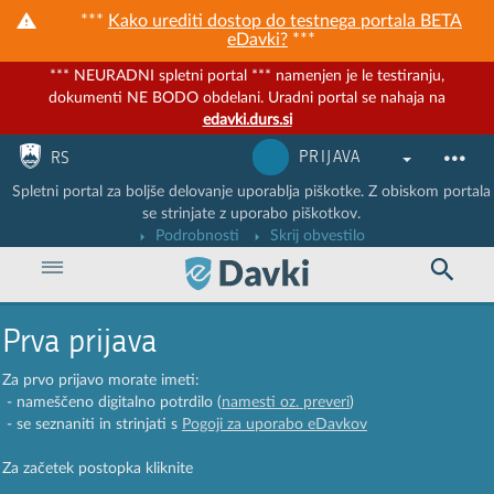
***
Kako urediti dostop do testnega portala BETA
eDavki?
***
*** NEURADNI spletni portal *** namenjen je le testiranju,
dokumenti NE BODO obdelani. Uradni portal se nahaja na
edavki.durs.si
Nadaljuj na vsebino
Nadaljuj na vsebino zaprtega portala
PRIJAVA
RS
Spletni portal za boljše delovanje uporablja piškotke. Z obiskom portala
se strinjate z uporabo piškotkov.
Podrobnosti
Skrij obvestilo
Prva prijava
Za prvo prijavo morate imeti:
- nameščeno digitalno potrdilo (
namesti oz. preveri
)
- se seznaniti in strinjati s
Pogoji za uporabo eDavkov
Za začetek postopka kliknite