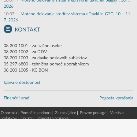
10.07.
-
Moteno delovanje sistema eDavki in davčnih blagajn, 10. 7.
2026
10.07.
-
Moteno delovanje storitev sistema eDavki in G2G, 10. - 11.
7. 2026
KONTAKT
08 200 1001 - za fizične osebe
08 200 1002 - za DDV
08 200 1003 - za davke poslovnih subjektov
05 297 6800 - tehnična pomoč uporabnikom
08 200 1005 - KC BON
Izjava o dostopnosti
Finančni uradi
Pogosta vprašanja
O portalu
|
Pomoč in podpora
|
Za razvijalce
|
Pravne podlage
|
Varstvo
podatkov
|
Obrazci
|
Pogosta vprašanja
© 2003 - 2026 -
Finančna uprava RS
eDavki portal v. 88.5.0.13980 [8. 08. 2026 06:41:27, EDP5-TWG-2/beta/51]