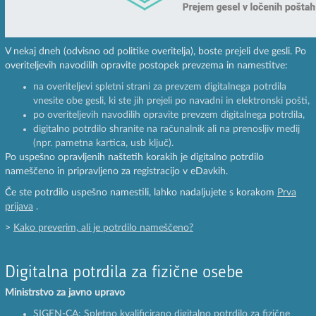
V nekaj dneh (odvisno od politike overitelja), boste prejeli dve gesli. Po
overiteljevih navodilih opravite postopek prevzema in namestitve:
na overiteljevi spletni strani za prevzem digitalnega potrdila
vnesite obe gesli, ki ste jih prejeli po navadni in elektronski pošti,
po overiteljevih navodilih opravite prevzem digitalnega potrdila,
digitalno potrdilo shranite na računalnik ali na prenosljiv medij
(npr. pametna kartica, usb ključ).
Po uspešno opravljenih naštetih korakih je digitalno potrdilo
nameščeno in pripravljeno za registracijo v eDavkih.
Če ste potrdilo uspešno namestili, lahko nadaljujete s korakom
Prva
prijava
.
>
Kako preverim, ali je potrdilo nameščeno?
Digitalna potrdila za fizične osebe
Ministrstvo za javno upravo
SIGEN-CA: Spletno kvalificirano digitalno potrdilo za fizične