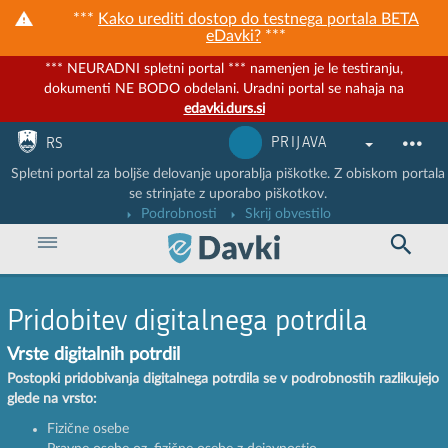
***
Kako urediti dostop do testnega portala BETA
eDavki?
***
*** NEURADNI spletni portal *** namenjen je le testiranju,
dokumenti NE BODO obdelani. Uradni portal se nahaja na
edavki.durs.si
Nadaljuj na vsebino
Nadaljuj na vsebino zaprtega portala
PRIJAVA
RS
Spletni portal za boljše delovanje uporablja piškotke. Z obiskom portala
se strinjate z uporabo piškotkov.
Podrobnosti
Skrij obvestilo
Pridobitev digitalnega potrdila
Vrste digitalnih potrdil
Postopki pridobivanja digitalnega potrdila se v podrobnostih razlikujejo
glede na vrsto:
Fizične osebe