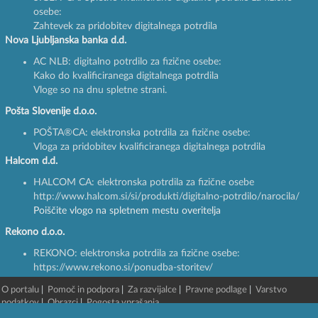
osebe:
Zahtevek za pridobitev digitalnega potrdila
Nova Ljubljanska banka d.d.
AC NLB: digitalno potrdilo za fizične osebe:
Kako do kvalificiranega digitalnega potrdila
Vloge so na dnu spletne strani.
Pošta Slovenije d.o.o.
POŠTA®CA: elektronska potrdila za fizične osebe:
Vloga za pridobitev kvalificiranega digitalnega potrdila
Halcom d.d.
HALCOM CA: elektronska potrdila za fizične osebe
http://www.halcom.si/si/produkti/digitalno-potrdilo/narocila/
Poiščite vlogo na spletnem mestu overitelja
Rekono d.o.o.
REKONO: elektronska potrdila za fizične osebe:
https://www.rekono.si/ponudba-storitev/
O portalu
|
Pomoč in podpora
|
Za razvijalce
|
Pravne podlage
|
Varstvo
podatkov
|
Obrazci
|
Pogosta vprašanja