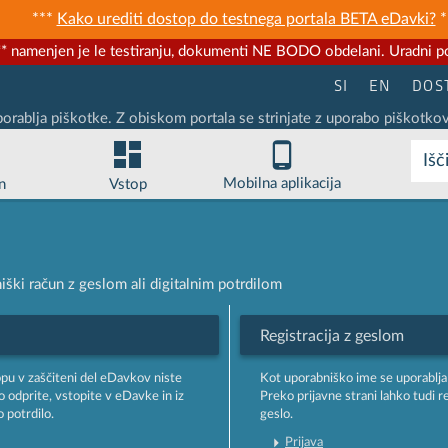
***
Kako urediti dostop do testnega portala BETA eDavki?
*
* namenjen je le testiranju, dokumenti NE BODO obdelani. Uradni po
SI
EN
DOS
porablja piškotke. Z obiskom portala se strinjate z uporabo piškotkov
Išč
Mobilna aplikacija
n
Vstop
ški račun z geslom ali digitalnim potrdilom
Registracija z geslom
opu v zaščiteni del eDavkov niste
Kot uporabniško ime se uporablja
o odprite, vstopite v eDavke in iz
Preko prijavne strani lahko tudi r
 potrdilo.
geslo.
Prijava