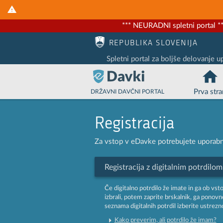
*** NEURADNI spletni portal **
Nadaljuj na vsebino
Nadaljuj na vsebino zaprtega portala
REPUBLIKA SLOVENIJA
Spletni portal za boljše delovanje u
Prva stra
DRŽAVNI DAVČNI PORTAL
Registracija
Za vstop v eDavke potrebujete uporabni
Registracija z digitalnim potrdilom
Če digitalno potrdilo že imate in ga ob vst
izbrali, potem zaprite brskalnik, ga ponovn
seznama digitalnih potrdil izberite ustrezno
Kako preverim, ali potrdilo že imam?