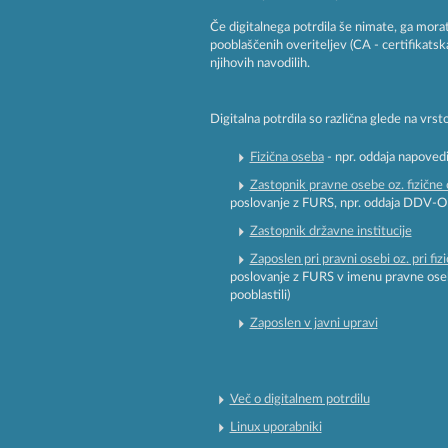
Če digitalnega potrdila še nimate, ga mora
pooblaščenih overiteljev (CA - certifikatsk
njihovih navodilih.
Digitalna potrdila so različna glede na vr
Fizična oseba
- npr. oddaja napoved
Zastopnik pravne osebe oz. fizične
poslovanje z FURS, npr. oddaja DDV-O
Zastopnik državne institucije
Zaposlen pri pravni osebi oz. pri fiz
poslovanje z FURS v imenu pravne osebe
pooblastili)
Zaposlen v javni upravi
Več o digitalnem potrdilu
Linux uporabniki