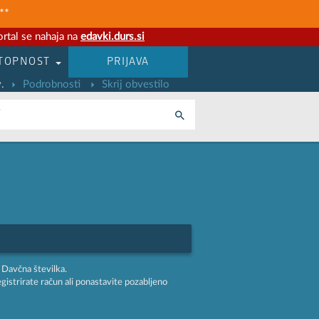
**
rtal se nahaja na
edavki.durs.si
TOPNOST
PRIJAVA
.
Podrobnosti
Skrij obvestilo
i
 Davčna številka.
egistrirate račun ali ponastavite pozabljeno