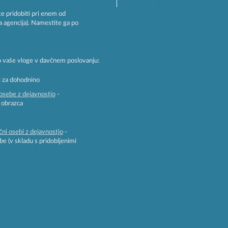
te pridobiti pri enem od
a agencija). Namestite ga po
sto vaše vloge v davčnem poslovanju:
i za dohodnino
 osebe z dejavnostjo
-
 obrazca
ični osebi z dejavnostjo
-
 (v skladu s pridobljenimi