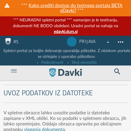
***
Kako urediti dostop do testnega portala BETA
eDavki?
***
*** NEURADNI spletni portal *** namenjen je le testiranju,
dokumenti NE BODO obdelani. Uradni portal se nahaja na
edavki.durs.si
Nadaljuj na vsebino
Nadaljuj na vsebino zaprtega portala
PRIJAVA
RS
Spletni portal za boljše delovanje uporablja piškotke. Z obiskom portala
se strinjate z uporabo piškotkov.
Podrobnosti
Skrij obvestilo
UVOZ PODATKOV IZ DATOTEKE
V spletne obrazce lahko uvozite podatke iz datoteke
zapisane v XML obliki. Ko so podatki v spletnem obrazcu, jih
lahko spreminjate. Oddajo obrazca opravite po običajnem
postopku
vlaganja dokumenta
.