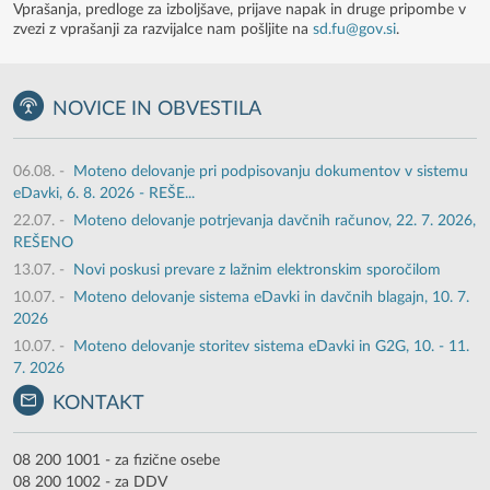
Vprašanja, predloge za izboljšave, prijave napak in druge pripombe v
zvezi z vprašanji za razvijalce nam pošljite na
sd.fu@gov.si
.
NOVICE IN OBVESTILA
06.08.
-
Moteno delovanje pri podpisovanju dokumentov v sistemu
eDavki, 6. 8. 2026 - REŠE...
22.07.
-
Moteno delovanje potrjevanja davčnih računov, 22. 7. 2026,
REŠENO
13.07.
-
Novi poskusi prevare z lažnim elektronskim sporočilom
10.07.
-
Moteno delovanje sistema eDavki in davčnih blagajn, 10. 7.
2026
10.07.
-
Moteno delovanje storitev sistema eDavki in G2G, 10. - 11.
7. 2026
KONTAKT
08 200 1001 - za fizične osebe
08 200 1002 - za DDV